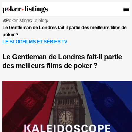
Pokerlistings
Le blog
Le Gentleman de Londres fait-il partie des meilleurs films de
poker ?
LE BLOG
FILMS ET SÉRIES TV
Le Gentleman de Londres fait-il partie
des meilleurs films de poker ?