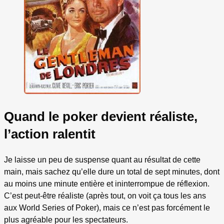
Quand le poker devient réaliste,
l’action ralentit
Je laisse un peu de suspense quant au résultat de cette
main, mais sachez qu’elle dure un total de sept minutes, dont
au moins une minute entière et ininterrompue de réflexion.
C’est peut-être réaliste (après tout, on voit ça tous les ans
aux World Series of Poker), mais ce n’est pas forcément le
plus agréable pour les spectateurs.