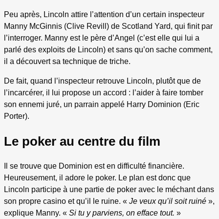
Peu après, Lincoln attire l’attention d’un certain inspecteur
Manny McGinnis (Clive Revill) de Scotland Yard, qui finit par
l’interroger. Manny est le père d’Angel (c’est elle qui lui a
parlé des exploits de Lincoln) et sans qu’on sache comment,
il a découvert sa technique de triche.
De fait, quand l’inspecteur retrouve Lincoln, plutôt que de
l’incarcérer, il lui propose un accord : l’aider à faire tomber
son ennemi juré, un parrain appelé Harry Dominion (Eric
Porter).
Le poker au centre du film
Il se trouve que Dominion est en difficulté financière.
Heureusement, il adore le poker. Le plan est donc que
Lincoln participe à une partie de poker avec le méchant dans
son propre casino et qu’il le ruine. «
Je veux qu’il soit ruiné
»,
explique Manny. «
Si tu y parviens, on efface tout.
»