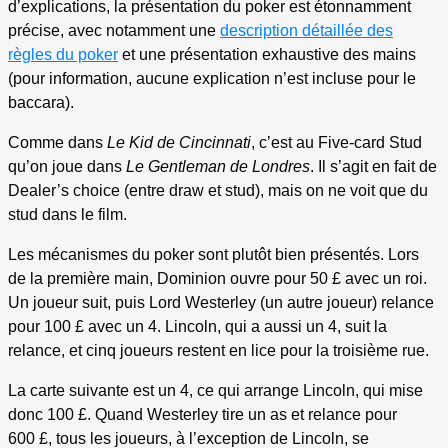
d’explications, la présentation du poker est étonnamment
précise, avec notamment une
description détaillée des
règles du poker
et une présentation exhaustive des mains
(pour information, aucune explication n’est incluse pour le
baccara).
Comme dans
Le Kid de Cincinnati
, c’est au Five-card Stud
qu’on joue dans
Le Gentleman de Londres
. Il s’agit en fait de
Dealer’s choice (entre draw et stud), mais on ne voit que du
stud dans le film.
Les mécanismes du poker sont plutôt bien présentés. Lors
de la première main, Dominion ouvre pour 50 £ avec un roi.
Un joueur suit, puis Lord Westerley (un autre joueur) relance
pour 100 £ avec un 4. Lincoln, qui a aussi un 4, suit la
relance, et cinq joueurs restent en lice pour la troisième rue.
La carte suivante est un 4, ce qui arrange Lincoln, qui mise
donc 100 £. Quand Westerley tire un as et relance pour
600 £, tous les joueurs, à l’exception de Lincoln, se