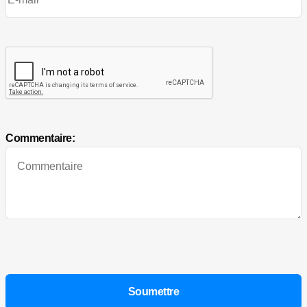
Commentaire: