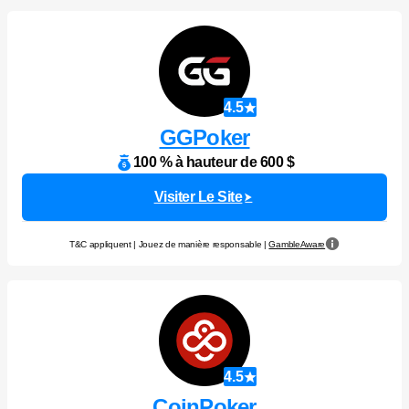
4.5
GGPoker
100 % à hauteur de 600 $
Visiter Le Site
T&C appliquent | Jouez de manière responsable |
GambleAware
4.5
CoinPoker