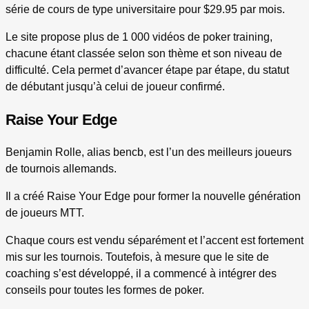
série de cours de type universitaire pour $29.95 par mois.
Le site propose plus de 1 000 vidéos de poker training,
chacune étant classée selon son thème et son niveau de
difficulté. Cela permet d’avancer étape par étape, du statut
de débutant jusqu’à celui de joueur confirmé.
Raise Your Edge
Benjamin Rolle, alias bencb, est l’un des meilleurs joueurs
de tournois allemands.
Il a créé Raise Your Edge pour former la nouvelle génération
de joueurs MTT.
Chaque cours est vendu séparément et l’accent est fortement
mis sur les tournois. Toutefois, à mesure que le site de
coaching s’est développé, il a commencé à intégrer des
conseils pour toutes les formes de poker.