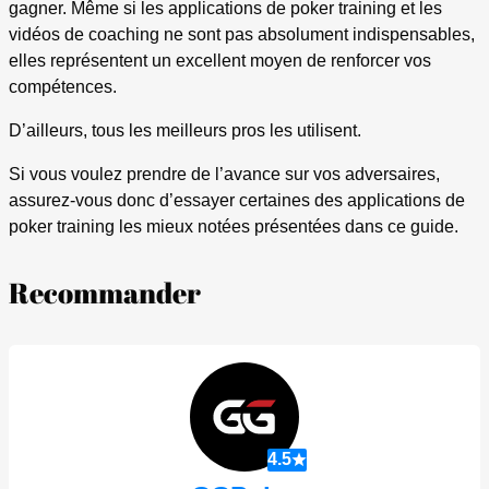
gagner. Même si les applications de poker training et les
vidéos de coaching ne sont pas absolument indispensables,
elles représentent un excellent moyen de renforcer vos
compétences.
D’ailleurs, tous les meilleurs pros les utilisent.
Si vous voulez prendre de l’avance sur vos adversaires,
assurez-vous donc d’essayer certaines des applications de
poker training les mieux notées présentées dans ce guide.
Recommander
4.5