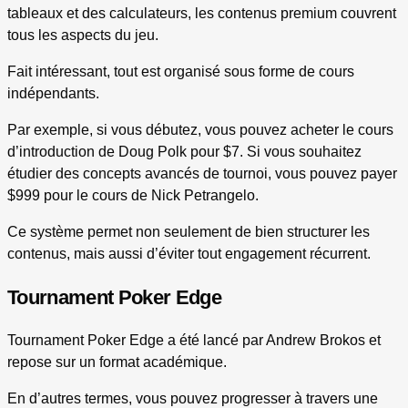
tableaux et des calculateurs, les contenus premium couvrent
tous les aspects du jeu.
Fait intéressant, tout est organisé sous forme de cours
indépendants.
Par exemple, si vous débutez, vous pouvez acheter le cours
d’introduction de Doug Polk pour $7. Si vous souhaitez
étudier des concepts avancés de tournoi, vous pouvez payer
$999 pour le cours de Nick Petrangelo.
Ce système permet non seulement de bien structurer les
contenus, mais aussi d’éviter tout engagement récurrent.
Tournament Poker Edge
Tournament Poker Edge a été lancé par Andrew Brokos et
repose sur un format académique.
En d’autres termes, vous pouvez progresser à travers une