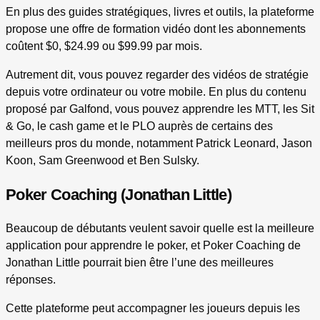
En plus des guides stratégiques, livres et outils, la plateforme
propose une offre de formation vidéo dont les abonnements
coûtent $0, $24.99 ou $99.99 par mois.
Autrement dit, vous pouvez regarder des vidéos de stratégie
depuis votre ordinateur ou votre mobile. En plus du contenu
proposé par Galfond, vous pouvez apprendre les MTT, les Sit
& Go, le cash game et le PLO auprès de certains des
meilleurs pros du monde, notamment Patrick Leonard, Jason
Koon, Sam Greenwood et Ben Sulsky.
Poker Coaching (Jonathan Little)
Beaucoup de débutants veulent savoir quelle est la meilleure
application pour apprendre le poker, et Poker Coaching de
Jonathan Little pourrait bien être l’une des meilleures
réponses.
Cette plateforme peut accompagner les joueurs depuis les