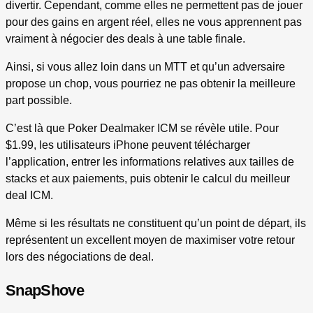
divertir. Cependant, comme elles ne permettent pas de jouer
pour des gains en argent réel, elles ne vous apprennent pas
vraiment à négocier des deals à une table finale.
Ainsi, si vous allez loin dans un MTT et qu’un adversaire
propose un chop, vous pourriez ne pas obtenir la meilleure
part possible.
C’est là que Poker Dealmaker ICM se révèle utile. Pour
$1.99, les utilisateurs iPhone peuvent télécharger
l’application, entrer les informations relatives aux tailles de
stacks et aux paiements, puis obtenir le calcul du meilleur
deal ICM.
Même si les résultats ne constituent qu’un point de départ, ils
représentent un excellent moyen de maximiser votre retour
lors des négociations de deal.
SnapShove