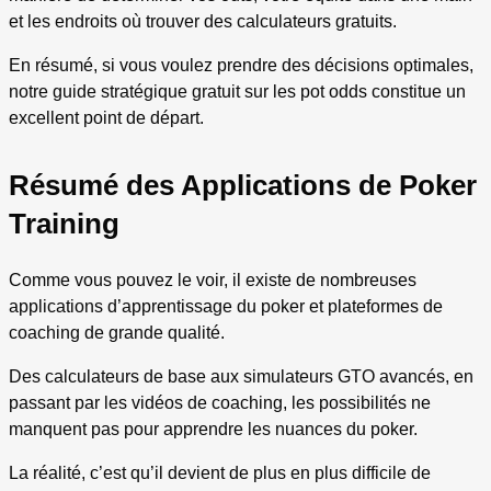
et les endroits où trouver des calculateurs gratuits.
En résumé, si vous voulez prendre des décisions optimales,
notre guide stratégique gratuit sur les pot odds constitue un
excellent point de départ.
Résumé des Applications de Poker
Training
Comme vous pouvez le voir, il existe de nombreuses
applications d’apprentissage du poker et plateformes de
coaching de grande qualité.
Des calculateurs de base aux simulateurs GTO avancés, en
passant par les vidéos de coaching, les possibilités ne
manquent pas pour apprendre les nuances du poker.
La réalité, c’est qu’il devient de plus en plus difficile de