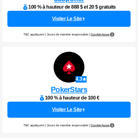
100 % à hauteur de 888 $ et 20 $ gratuits
Visiter Le Site
T&C appliquent | Jouez de manière responsable |
GambleAware
4.3
PokerStars
100 % à hauteur de 100 €
Visiter Le Site
T&C appliquent | Jouez de manière responsable |
GambleAware