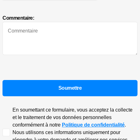
Commentaire:
En soumettant ce formulaire, vous acceptez la collecte
et le traitement de vos données personnelles
conformément à notre
Politique de confidentialité
.
Nous utilisons ces informations uniquement pour
répondre à votre demande et améliorer nos services.