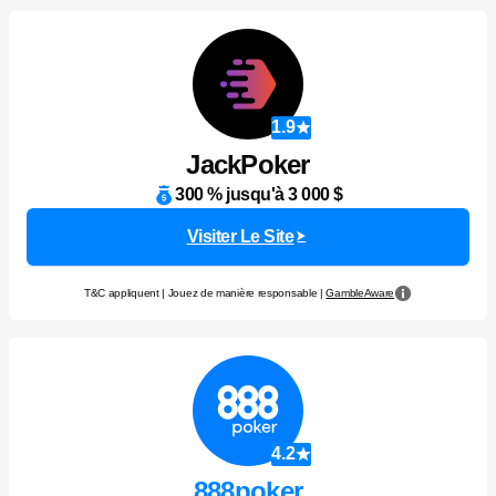
1.9
JackPoker
300 % jusqu'à 3 000 $
Visiter Le Site
T&C appliquent | Jouez de manière responsable |
GambleAware
4.2
888poker