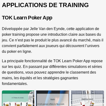
APPLICATIONS DE TRAINING
TOK Learn Poker App
Développée par Jelle Van den Eynde, cette application de
poker training propose une introduction claire aux bases du
jeu. Ce n’est pas le produit le plus avancé du marché, mais il
convient parfaitement aux joueurs qui découvrent l’univers
du poker en ligne.
La principale fonctionnalité de TOK Learn Poker App repose
sur les quiz. En passant par différentes simulations et séries
de questions, vous pouvez apprendre le classement des
mains, les équités et les stratégies gagnantes
fondamentales.