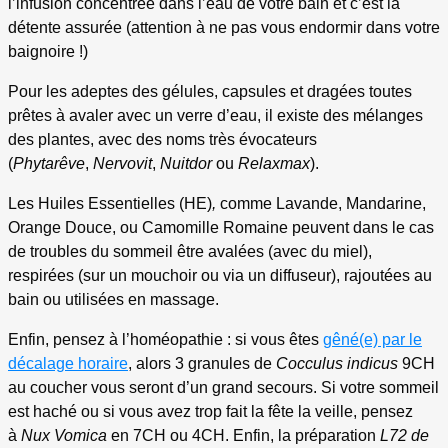
l’infusion concentrée dans l’eau de votre bain et c’est la
détente assurée (attention à ne pas vous endormir dans votre
baignoire !)
Pour les adeptes des gélules, capsules et dragées toutes
prêtes à avaler avec un verre d’eau, il existe des mélanges
des plantes, avec des noms très évocateurs
(
Phytarêve
,
Nervovit
,
Nuitdor
ou
Relaxmax
).
Les Huiles Essentielles (HE)
,
comme Lavande, Mandarine,
Orange Douce, ou Camomille Romaine peuvent dans le cas
de troubles du sommeil être avalées (avec du miel),
respirées (sur un mouchoir ou via un diffuseur), rajoutées au
bain ou utilisées en massage.
Enfin, pensez à l’homéopathie : si vous êtes
gêné(e) par le
décalage horaire
, alors 3 granules de
Cocculus indicus
9CH
au coucher vous seront d’un grand secours. Si votre sommeil
est haché ou si vous avez trop fait la fête la veille, pensez
à
Nux Vomica
en 7CH ou 4CH. Enfin, la préparation
L72 de