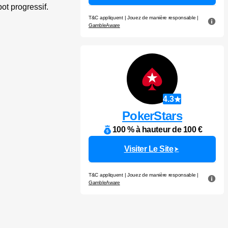
ot progressif.
T&C appliquent | Jouez de manière responsable |
GambleAware
4.3
PokerStars
100 % à hauteur de 100 €
Visiter Le Site
T&C appliquent | Jouez de manière responsable |
GambleAware