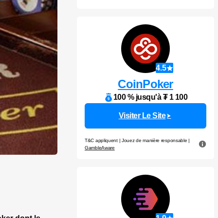
4.5
CoinPoker
100 % jusqu'à ₮ 1 100
Visiter Le Site
T&C appliquent | Jouez de manière responsable |
GambleAware