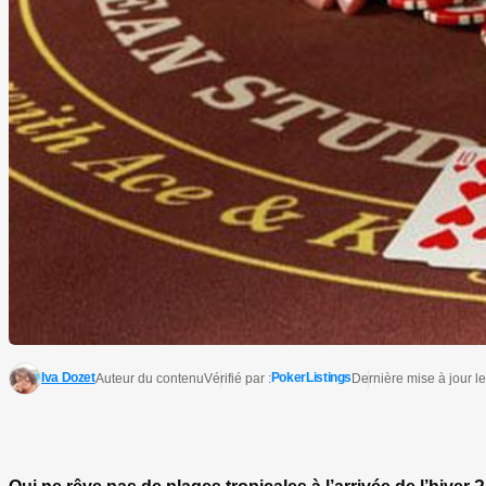
Iva Dozet
PokerListings
Auteur du contenu
Vérifié par :
Dernière mise à jour le