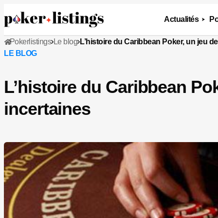
Actualités
Po
Pokerlistings
Le blog
L’histoire du Caribbean Poker, un jeu d
LE BLOG
L’histoire du Caribbean Pok
incertaines