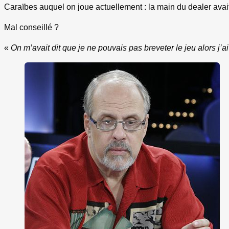
Caraïbes auquel on joue actuellement : la main du dealer avait d
Mal conseillé ?
«
On m’avait dit que je ne pouvais pas breveter le jeu alors j’