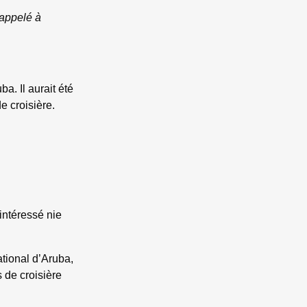
 appelé à
a. Il aurait été
de croisière.
intéressé nie
ational d’Aruba,
 de croisière