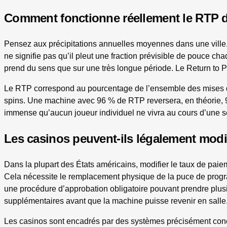
Comment fonctionne réellement le RTP 
Pensez aux précipitations annuelles moyennes dans une ville.
ne signifie pas qu’il pleut une fraction prévisible de pouce c
prend du sens que sur une très longue période. Le Return to
Le RTP correspond au pourcentage de l’ensemble des mises q
spins. Une machine avec 96 % de RTP reversera, en théorie,
immense qu’aucun joueur individuel ne vivra au cours d’une s
Les casinos peuvent-ils légalement modif
Dans la plupart des États américains, modifier le taux de paie
Cela nécessite le remplacement physique de la puce de prog
une procédure d’approbation obligatoire pouvant prendre plusie
supplémentaires avant que la machine puisse revenir en salle
Les casinos sont encadrés par des systèmes précisément con