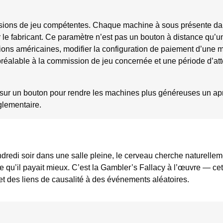
ssions de jeu compétentes. Chaque machine à sous présente dan
 le fabricant. Ce paramètre n’est pas un bouton à distance qu’
ictions américaines, modifier la configuration de paiement d’une
préalable à la commission de jeu concernée et une période d’at
sur un bouton pour rendre les machines plus généreuses un ap
glementaire.
dredi soir dans une salle pleine, le cerveau cherche naturelle
tre qu’il payait mieux. C’est la Gambler’s Fallacy à l’œuvre — ce
 des liens de causalité à des événements aléatoires.