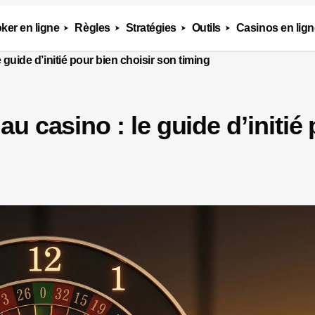
ker en ligne
Règles
Stratégies
Outils
Casinos en lign
 guide d’initié pour bien choisir son timing
u casino : le guide d’initié