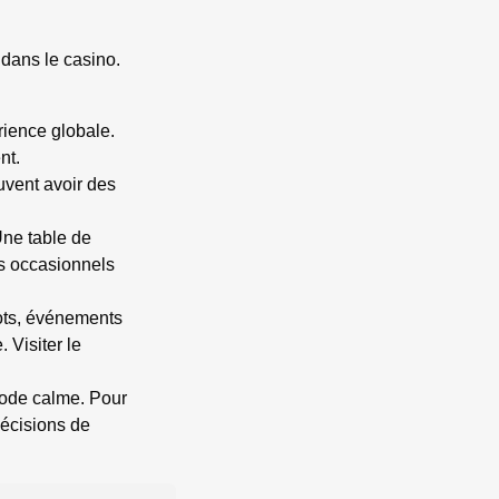
dans le casino.
rience globale.
nt.
uvent avoir des
Une table de
rs occasionnels
ots, événements
 Visiter le
iode calme. Pour
décisions de