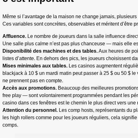
Même si l’avantage de la maison ne change jamais, plusieurs 
Ces variables sont concrètes, observables et méritent d’être p
Affluence.
Le nombre de joueurs dans la salle influence direct
Une salle plus calme n’est pas plus chanceuse — mais elle est 
Disponibilité des machines et des tables.
Aux heures de poin
listes d’attente. En dehors des pics, les joueurs choisissent da
Mises minimales aux tables.
Les casinos augmentent régulièr
blackjack à 10 $ un mardi matin peut passer à 25 $ ou 50 $ le
ne prennent pas en compte.
Accès aux promotions.
Beaucoup des meilleures promotions 
free play — sont volontairement programmées pendant les périod
casino dans ces fenêtres est le chemin le plus direct vers une 
Attention du personnel.
Les comp hosts, représentants du pla
les high rollers comme pour les joueurs réguliers, cela signif
comps.