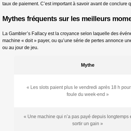
taux de paiement. C’est important à savoir avant de conclure 
Mythes fréquents sur les meilleurs mom
La Gambler’s Fallacy est la croyance selon laquelle des événe
machine « doit » payer, ou qu’une série de pertes annonce une 
ou au jour de jeu.
Mythe
« Les slots paient plus le vendredi après 18 h pour a
foule du week-end »
« Une machine qui n’a pas payé depuis longtemps e
sortir un gain »