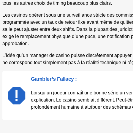
tous les autres choix de timing beaucoup plus clairs.
Les casinos opèrent sous une surveillance stricte des commi
programmée avec un taux de retour fixe avant même de quitter
salle peut ajuster entre deux shifts. Dans la plupart des jurid
exige le remplacement physique d’une puce, une notification 
approbation.
L’idée qu’un manager de casino puisse discrètement appuyer 
ne correspond tout simplement pas à la réalité technique ni ré
Gambler’s Fallacy :
Lorsqu’un joueur connaît une bonne série un ven
explication. Le casino semblait différent. Peut-ê
profondément humaine à attribuer des schémas et