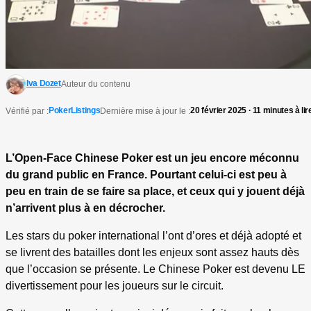
Iva Dozet
Auteur du contenu
PokerListings
20 février 2025 · 11 minutes à lir
Vérifié par :
Dernière mise à jour le :
L’Open-Face Chinese Poker est un jeu encore méconnu
du grand public en France. Pourtant celui-ci est peu à
peu en train de se faire sa place, et ceux qui y jouent déjà
n’arrivent plus à en décrocher.
Les stars du poker international l’ont d’ores et déjà adopté et
se livrent des batailles dont les enjeux sont assez hauts dès
que l’occasion se présente. Le Chinese Poker est devenu LE
divertissement pour les joueurs sur le circuit.