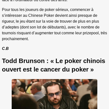
Pour tous les joueurs de poker sérieux, commencer à
s’intéresser au Chinese Poker devient ainsi presque de
rigueur, le jeu étant sur la voie de trouver de plus en plus
d’adeptes (dont son lot de débutants), avec le nombre de
tournois risquant d’augmenter tout comme leur prizepool, très
prochainement.
C.B
Todd Brunson : « Le poker chinois
ouvert est le cancer du poker »