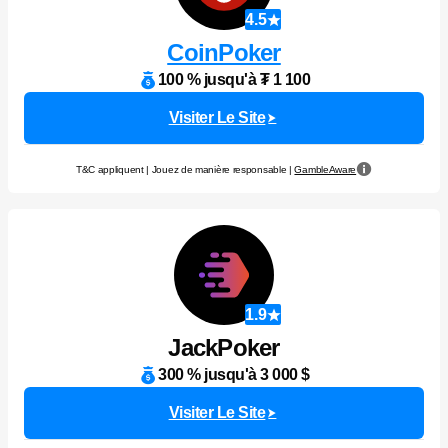
4.5
CoinPoker
100 % jusqu'à ₮ 1 100
Visiter Le Site
T&C appliquent | Jouez de manière responsable |
GambleAware
1.9
JackPoker
300 % jusqu'à 3 000 $
Visiter Le Site