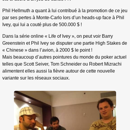
Phil Hellmuth a quant à lui contribué à la promotion de ce jeu
par ses pertes à Monte-Carlo lors d’un heads-up face à Phil
Ivey, qui lui a couté plus de 500.000 $ !
Dans la série online « Life of Ivey », on peut voir Barry
Greenstein et Phil Ivey se disputer une partie High Stakes de
« Chinese » dans l’avion, à 2000 $ le point !
Mais beaucoup d’autres pointures du monde du poker actuel
telles que Scott Seiver, Tom Schneider ou Robert Mizrachi
alimentent elles aussi la fièvre autour de cette nouvelle
variante sur les réseaux sociaux.