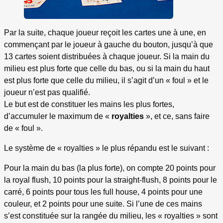
Par la suite, chaque joueur reçoit les cartes une à une, en
commençant par le joueur à gauche du bouton, jusqu’à que
13 cartes soient distribuées à chaque joueur. Si la main du
milieu est plus forte que celle du bas, ou si la main du haut
est plus forte que celle du milieu, il s’agit d’un « foul » et le
joueur n’est pas qualifié.
Le but est de constituer les mains les plus fortes,
d’accumuler le maximum de «
royalties
», et ce, sans faire
de « foul ».
Le système de « royalties » le plus répandu est le suivant :
Pour la main du bas (la plus forte), on compte 20 points pour
la royal flush, 10 points pour la straight-flush, 8 points pour le
carré, 6 points pour tous les full house, 4 points pour une
couleur, et 2 points pour une suite. Si l’une de ces mains
s’est constituée sur la rangée du milieu, les « royalties » sont