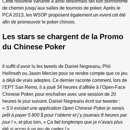
Cette nouvelle variante a ainsi désormais fait son bonhomme
de chemin jusqu’aux salles de tournois de poker. Après le
PCA 2013, les WSOP proposent également un event cet été
afin de promouvoir le poker chinois.
Les stars se chargent de la Promo
du Chinese Poker
Il suffit d’avoir lu les tweets de Daniel Negreanu, Phil
Hellmuth ou Jason Mercier pour se rendre compte que ce jeu
a déjà de vrais adeptes. Ce dernier raconte comment, lors de
l’EPT San Remo, il a joué 34 heures d’affilée à l’Open-Face
Chinese Poker, pour enchaîner avec une session de 20
heures le jour suivant. Daniel Negreanu écrit sur tweeter :
«
S’il existait une application Open Chinese Poker je serais
prêt à payer 5 800 $ pour l’obtenir et j’y jouerais 8 heures par
jour !
», et plus loin, «
Ça fait longtemps que je n’avais plus
été si accro à un jeu de cartes !
».