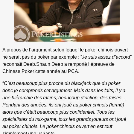
A propos de l’argument selon lequel le poker chinois ouvert
ne serait pas du poker par exemple : “
Je suis assez d’accord
”
reconnaît Deeb.
Shaun Deeb a remporté l’épreuve de
Chinese Poker cette année au PCA.
“
C’est beaucoup plus proche du blackjack que du poker
donc je comprends cet argument. Mais dans les faits, il y a
une hiérarchie des mains, beaucoup d’action, des mises…
Pendant des années, ils ont joué au poker chinois (fermé)
alors que c’était beaucoup plus confidentiel. Tous les
spécialistes du mix-game, tous les grands joueurs ont joué
au poker chinois. Le poker chinois ouvert en est tout
simplement une variante.