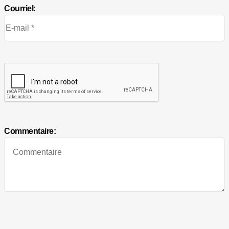
Courriel:
Commentaire: