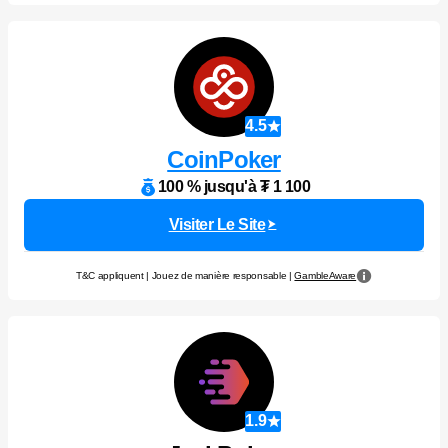
4.5
CoinPoker
100 % jusqu'à ₮ 1 100
Visiter Le Site
T&C appliquent | Jouez de manière responsable |
GambleAware
1.9