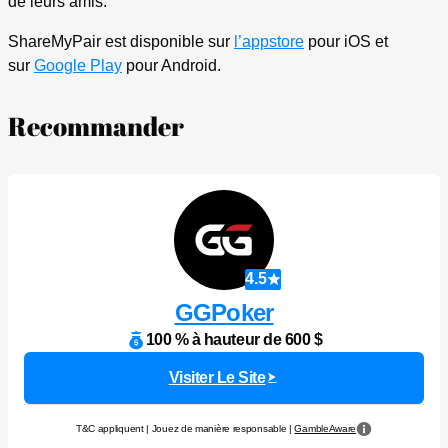
de leurs amis.
ShareMyPair est disponible sur
l’appstore
pour iOS et
sur
Google Play
pour Android.
Recommander
4.5
GGPoker
100 % à hauteur de 600 $
Visiter Le Site
T&C appliquent | Jouez de manière responsable |
GambleAware