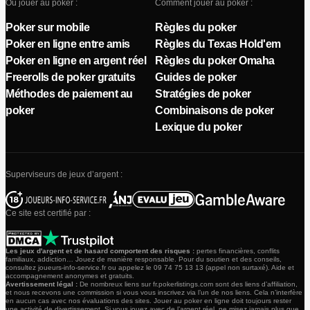
Où jouer au poker :
Comment jouer au poker :
Poker sur mobile
Règles du poker
Poker en ligne entre amis
Règles du Texas Hold'em
Poker en ligne en argent réel
Règles du poker Omaha
Freerolls de poker gratuits
Guides de poker
Méthodes de paiement au
Stratégies de poker
poker
Combinaisons de poker
Lexique du poker
Superviseurs de jeux d’argent :
Ce site est certifié par :
Les jeux d'argent et de hasard comportent des risques :
pertes financières, conflits
familiaux, addiction… Jouez de manière responsable. Pour du soutien et des conseils,
consultez joueurs-info-service.fr ou appelez le 09 74 75 13 13 (appel non surtaxé). Aide et
accompagnement anonymes et gratuits.
Avertissement légal :
De nombreux liens sur fr.pokerlistings.com sont des liens d’affiliation,
et nous recevons une commission si vous vous inscrivez via l’un de nos liens. Cela n’interfère
en aucun cas avec nos évaluations des sites. Jouer au poker en ligne doit toujours rester
une activité de divertissement. Si vous jouez avec de l’argent réel, ne misez jamais plus que