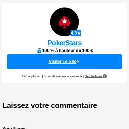
4.3
PokerStars
100 % à hauteur de 100 €
Visiter Le Site
T&C appliquent | Jouez de manière responsable |
GambleAware
Laissez votre commentaire
Your Name: