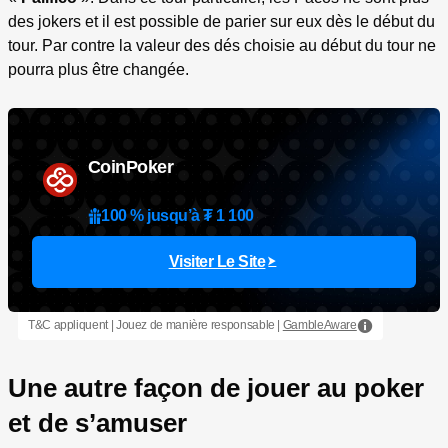
des jokers et il est possible de parier sur eux dès le début du
tour. Par contre la valeur des dés choisie au début du tour ne
pourra plus être changée.
CoinPoker
100 % jusqu’à ₮ 1 100
Visiter Le Site
T&C appliquent | Jouez de manière responsable |
GambleAware
Une autre façon de jouer au poker
et de s’amuser