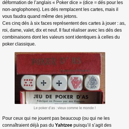
déformation de l’anglais « Poker dice » (dice = dés pour les
non-anglophones). Les dés remplacent les cartes, mais il
vous faudra quand même des jetons.
Ces cinq dés à six faces représentent des cartes à jouer : as,
roi, dame, valet, dix et neuf. Il faut réaliser avec les dés des
combinaisons dont les valeurs sont identiques à celles du
poker classique.
Le poker d’as : vieux comme le monde !
Pour ceux qui ne jouent pas beaucoup (ou qui ne les
connaîtraient déjà pas du
Yahtzee
puisqu’il s’agit des