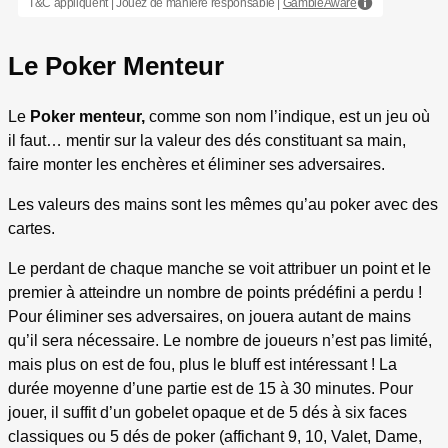
T&C appliquent | Jouez de manière responsable |
GambleAware
Le Poker Menteur
Le
Poker menteur,
comme son nom l’indique, est un jeu où
il faut… mentir sur la valeur des dés constituant sa main,
faire monter les enchères et éliminer ses adversaires.
Les valeurs des mains sont les mêmes qu’au poker avec des
cartes.
Le perdant de chaque manche se voit attribuer un point et le
premier à atteindre un nombre de points prédéfini a perdu !
Pour éliminer ses adversaires, on jouera autant de mains
qu’il sera nécessaire. Le nombre de joueurs n’est pas limité,
mais plus on est de fou, plus le bluff est intéressant ! La
durée moyenne d’une partie est de 15 à 30 minutes. Pour
jouer, il suffit d’un gobelet opaque et de 5 dés à six faces
classiques ou 5 dés de poker (affichant 9, 10, Valet, Dame,