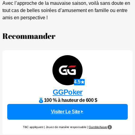
Avec l’approche de la mauvaise saison, voilà sans doute en
tout cas de belles soirées d’amusement en famille ou entre
amis en perspective !
Recommander
4.5
GGPoker
100 % à hauteur de 600 $
Visiter Le Site
T&C appliquent | Jouez de manière responsable |
GambleAware