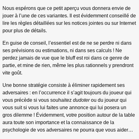
Nous espérons que ce petit aperçu vous donnera envie de
jouer à l’une de ces variantes. Il est évidemment conseillé de
lire les règles détaillées sur les notices jointes ou sur Internet
pour plus de détails.
En guise de conseil, l’essentiel est de ne se perdre ni dans
ses prévisions ou estimations, ni dans ses calculs ! Ne
perdez jamais de vue que le bluff est roi dans ce genre de
partie, et mine de rien, même les plus rationnels y prendront
vite goût.
Une bonne stratégie consiste à éliminer rapidement ses
adversaires : en l’occurrence il s’agit toujours du joueur qui
vous précède si vous souhaitez
dudoter
ou du joueur qui
vous suit si vous lui faites une annonce qui lui posera un
gros dilemme ! Évidemment, votre position autour de la table
aura toute son importance et la connaissance de la
psychologie de vos adversaires ne pourra que vous aider…