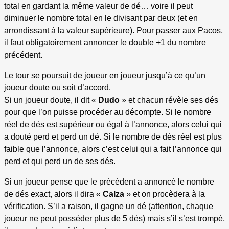
total en gardant la même valeur de dé… voire il peut
diminuer le nombre total en le divisant par deux (et en
arrondissant à la valeur supérieure). Pour passer aux Pacos,
il faut obligatoirement annoncer le double +1 du nombre
précédent.
Le tour se poursuit de joueur en joueur jusqu’à ce qu’un
joueur doute ou soit d’accord.
Si un joueur doute, il dit «
Dudo
» et chacun révèle ses dés
pour que l’on puisse procéder au décompte. Si le nombre
réel de dés est supérieur ou égal à l’annonce, alors celui qui
a douté perd et perd un dé. Si le nombre de dés réel est plus
faible que l’annonce, alors c’est celui qui a fait l’annonce qui
perd et qui perd un de ses dés.
Si un joueur pense que le précédent a annoncé le nombre
de dés exact, alors il dira «
Calza
» et on procèdera à la
vérification. S’il a raison, il gagne un dé (attention, chaque
joueur ne peut posséder plus de 5 dés) mais s’il s’est trompé,