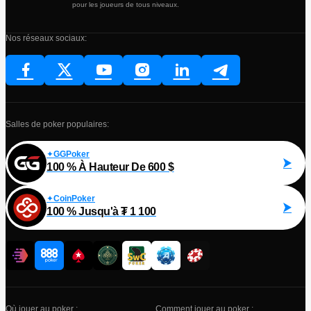
pour les joueurs de tous niveaux.
Nos réseaux sociaux:
Salles de poker populaires:
GGPoker
100 % À Hauteur De 600 $
CoinPoker
100 % Jusqu'à ₮ 1 100
Où jouer au poker :
Comment jouer au poker :