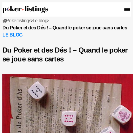
Pokerlistings
Le blog
Du Poker et des Dés ! – Quand le poker se joue sans cartes
LE BLOG
Du Poker et des Dés ! – Quand le poker
se joue sans cartes