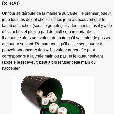
Roi et As).
Un tour se déroule de la manière suivante : le premier joueur
joue tous les dés et choisit s’il les joue à découvert (sur le
tapis) ou cachés (sous le gobelet). Évidemment, plus il y a de
dés cachés et plus la part de bluff sera importante…
Il annonce alors une valeur de main qu’il va tenter de passer
au joueur suivant. Remarquons qu’il est le seul joueur à
pouvoir annoncer « rien ». La valeur annoncée peut
correspondre à la vraie main ou pas, et le joueur suivant
(appelé le receveur) peut alors refuser cette main ou
l’accepter.