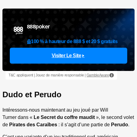
888poker
100 % à hauteur de 888 $ et 20 $ gratuits
Visiter Le Site
T&C appliquent | Jouez de manière responsable |
GambleAware
Dudo et Perudo
Intéressons-nous maintenant au jeu joué par Will
Turner dans «
Le Secret du coffre maudit
», le second volet
de
Pirates des Caraïbes
: il s’agit d’une partie de
Perudo
.
C’est une variante d’un jeu traditionnel sud-américain,