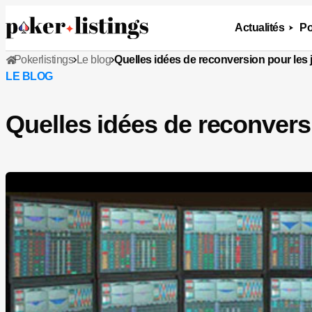
Actualités
Po
Pokerlistings
Le blog
Quelles idées de reconversion pour les
LE BLOG
Quelles idées de reconvers