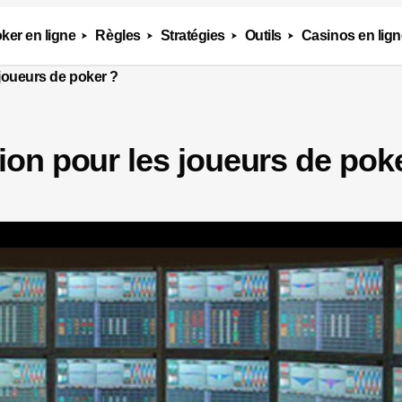
ker en ligne
Règles
Stratégies
Outils
Casinos en lign
 joueurs de poker ?
ion pour les joueurs de pok