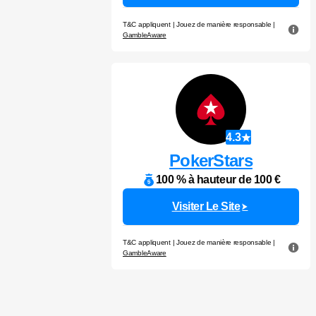
T&C appliquent | Jouez de manière responsable |
GambleAware
4.3
PokerStars
100 % à hauteur de 100 €
Visiter Le Site
T&C appliquent | Jouez de manière responsable |
GambleAware