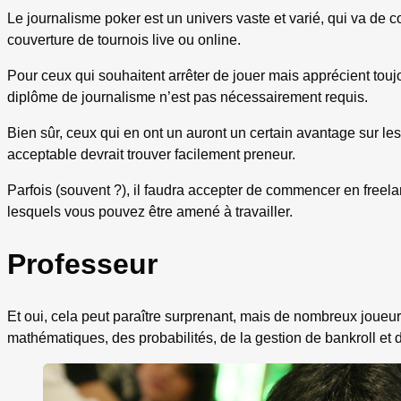
Le journalisme poker est un univers vaste et varié, qui va de co
couverture de tournois live ou online.
Pour ceux qui souhaitent arrêter de jouer mais apprécient touj
diplôme de journalisme n’est pas nécessairement requis.
Bien sûr, ceux qui en ont un auront un certain avantage sur l
acceptable devrait trouver facilement preneur.
Parfois (souvent ?), il faudra accepter de commencer en freela
lesquels vous pouvez être amené à travailler.
Professeur
Et oui, cela peut paraître surprenant, mais de nombreux joueu
mathématiques, des probabilités, de la gestion de bankroll et d