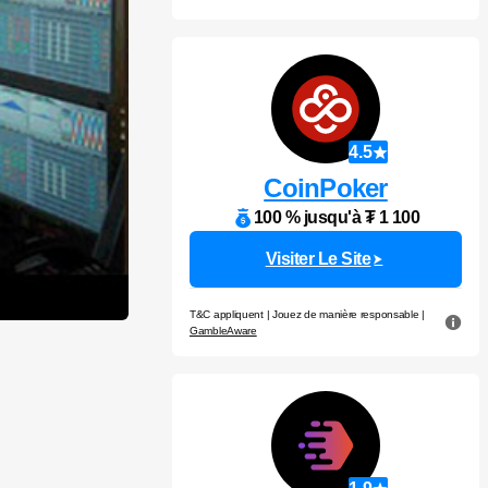
4.5
CoinPoker
100 % jusqu'à ₮ 1 100
Visiter Le Site
T&C appliquent | Jouez de manière responsable |
GambleAware