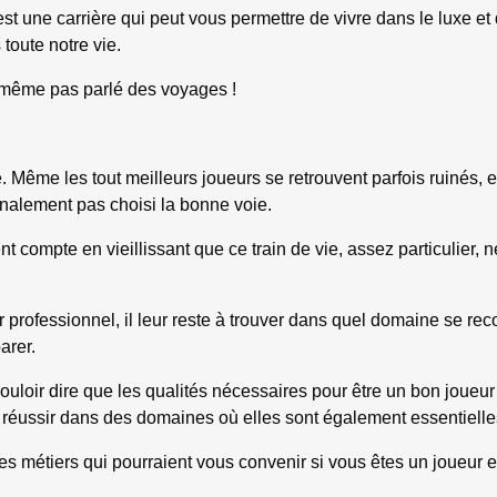
st une carrière qui peut vous permettre de vivre dans le luxe e
toute notre vie.
a même pas parlé des voyages !
. Même les tout meilleurs joueurs se retrouvent parfois ruinés,
nalement pas choisi la bonne voie.
ent compte en vieillissant que ce train de vie, assez particulier, 
r professionnel, il leur reste à trouver dans quel domaine se reco
arer.
t vouloir dire que les qualités nécessaires pour être un bon joueur
e réussir dans des domaines où elles sont également essentielle
 métiers qui pourraient vous convenir si vous êtes un joueur 