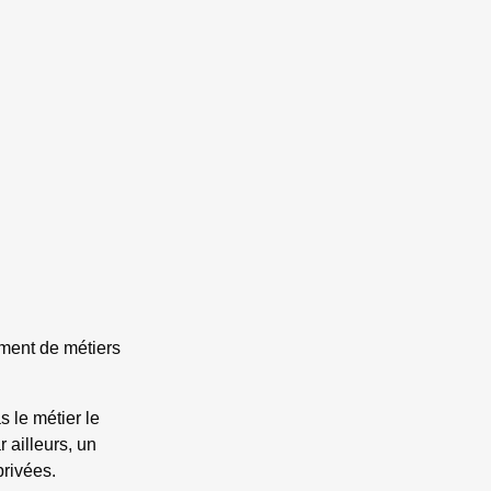
ément de métiers
 le métier le
 ailleurs, un
privées.