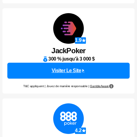
1.9
JackPoker
300 % jusqu'à 3 000 $
Visiter Le Site
T&C appliquent | Jouez de manière responsable |
GambleAware
4.2