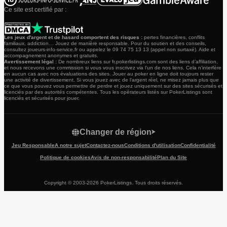
Ce site est certifié par :
Les jeux d'argent et de hasard comportent des risques :
pertes financières, conflits
familiaux, addiction… Jouez de manière responsable. Pour du soutien et des conseils,
consultez joueurs-info-service.fr ou appelez le 09 74 75 13 13 (appel non surtaxé). Aide et
accompagnement anonymes et gratuits.
Avertissement légal :
De nombreux liens sur fr.pokerlistings.com sont des liens d’affiliation,
et nous recevons une commission si vous vous inscrivez via l’un de nos liens. Cela n’interfère
en aucun cas avec nos évaluations des sites. Jouer au poker en ligne doit toujours rester
une activité de divertissement. Si vous jouez avec de l’argent réel, ne misez jamais plus que
ce que vous pouvez vous permettre de perdre et jouez uniquement sur des sites sécurisés et
licenciés par des autorités compétentes. Tous les opérateurs listés sur PokerListings sont
licenciés et sécurisés pour jouer.
Changer de région
Jeu Responsable
A notre sujet
Contactez-nous
Conditions d'utilisation
Confidentialité
Politique de cookies
Avis de non-responsabilité
Plan du Site
Copyright © 2003-2026 PokerListings. Tous droits réservés.