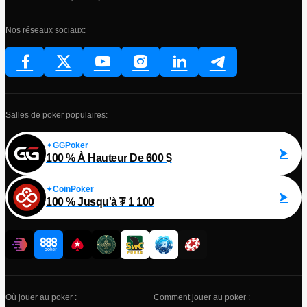
Nos réseaux sociaux:
Salles de poker populaires:
GGPoker
100 % À Hauteur De 600 $
CoinPoker
100 % Jusqu'à ₮ 1 100
Où jouer au poker :
Comment jouer au poker :