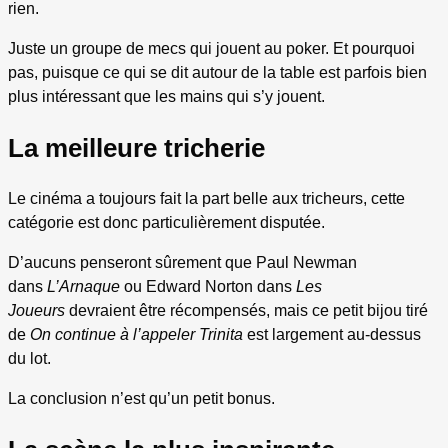
rien.
Juste un groupe de mecs qui jouent au poker. Et pourquoi
pas, puisque ce qui se dit autour de la table est parfois bien
plus intéressant que les mains qui s’y jouent.
La meilleure tricherie
Le cinéma a toujours fait la part belle aux tricheurs, cette
catégorie est donc particulièrement disputée.
D’aucuns penseront sûrement que Paul Newman
dans
L’Arnaque
ou Edward Norton dans
Les
Joueurs
devraient être récompensés, mais ce petit bijou tiré
de
On continue à l’appeler Trinita
est largement au-dessus
du lot.
La conclusion n’est qu’un petit bonus.