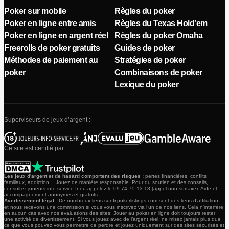
Poker sur mobile
Règles du poker
Poker en ligne entre amis
Règles du Texas Hold'em
Poker en ligne en argent réel
Règles du poker Omaha
Freerolls de poker gratuits
Guides de poker
Méthodes de paiement au
Stratégies de poker
poker
Combinaisons de poker
Lexique du poker
Superviseurs de jeux d’argent :
Ce site est certifié par :
Les jeux d'argent et de hasard comportent des risques :
pertes financières, conflits
familiaux, addiction… Jouez de manière responsable. Pour du soutien et des conseils,
consultez joueurs-info-service.fr ou appelez le 09 74 75 13 13 (appel non surtaxé). Aide et
accompagnement anonymes et gratuits.
Avertissement légal :
De nombreux liens sur fr.pokerlistings.com sont des liens d’affiliation,
et nous recevons une commission si vous vous inscrivez via l’un de nos liens. Cela n’interfère
en aucun cas avec nos évaluations des sites. Jouer au poker en ligne doit toujours rester
une activité de divertissement. Si vous jouez avec de l’argent réel, ne misez jamais plus que
ce que vous pouvez vous permettre de perdre et jouez uniquement sur des sites sécurisés et