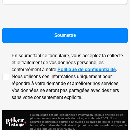
En soumettant ce formulaire, vous acceptez la collecte
et le traitement de vos données personnelles
conformément à notre
Politique de confidentialité
.
Nous utilisons ces informations uniquement pour
répondre à votre demande et améliorer nos services.
Vos données ne seront pas partagées avec des tiers
sans votre consentement explicite.
PokerListings est l'un des portails d'information les plus anciens et les
plus respectés dans le monde du poker, actif depuis 2003. Nous
sommes la principale source d'analyses des salles de poker, d'offres de
bonus, d'actualités de l'industrie du jeu et de contenus éducatifs gratuits
pour les joueurs de tous niveaux.