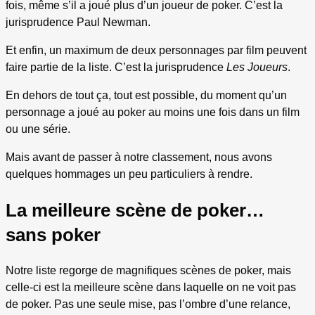
fois, même s’il a joué plus d’un joueur de poker. C’est la
jurisprudence Paul Newman.
Et enfin, un maximum de deux personnages par film peuvent
faire partie de la liste. C’est la jurisprudence
Les Joueurs
.
En dehors de tout ça, tout est possible, du moment qu’un
personnage a joué au poker au moins une fois dans un film
ou une série.
Mais avant de passer à notre classement, nous avons
quelques hommages un peu particuliers à rendre.
La meilleure scène de poker…
sans poker
Notre liste regorge de magnifiques scènes de poker, mais
celle-ci est la meilleure scène dans laquelle on ne voit pas
de poker. Pas une seule mise, pas l’ombre d’une relance,