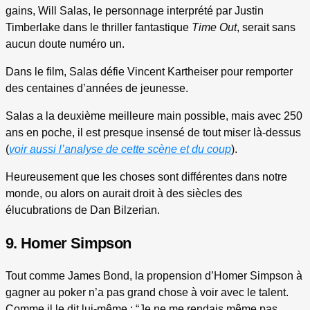
gains, Will Salas, le personnage interprété par Justin
Timberlake dans le thriller fantastique
Time Out
, serait sans
aucun doute numéro un.
Dans le film, Salas défie Vincent Kartheiser pour remporter
des centaines d’années de jeunesse.
Salas a la deuxième meilleure main possible, mais avec 250
ans en poche, il est presque insensé de tout miser là-dessus
(
voir aussi l’analyse de cette scène et du coup
).
Heureusement que les choses sont différentes dans notre
monde, ou alors on aurait droit à des siècles des
élucubrations de Dan Bilzerian.
9. Homer Simpson
Tout comme James Bond, la propension d’Homer Simpson à
gagner au poker n’a pas grand chose à voir avec le talent.
Comme il le dit lui-même : “Je ne me rendais même pas