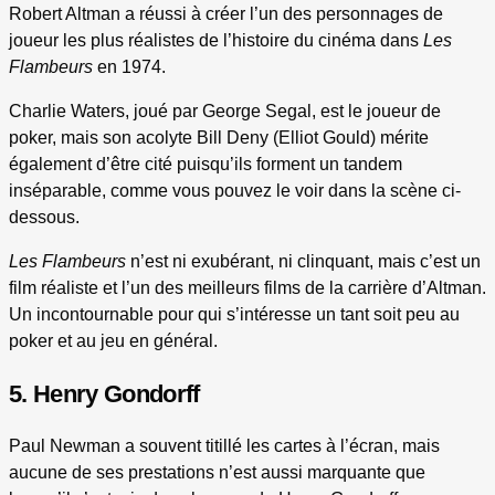
Robert Altman a réussi à créer l’un des personnages de
joueur les plus réalistes de l’histoire du cinéma dans
Les
Flambeurs
en 1974.
Charlie Waters, joué par George Segal, est le joueur de
poker, mais son acolyte Bill Deny (Elliot Gould) mérite
également d’être cité puisqu’ils forment un tandem
inséparable, comme vous pouvez le voir dans la scène ci-
dessous.
Les Flambeurs
n’est ni exubérant, ni clinquant, mais c’est un
film réaliste et l’un des meilleurs films de la carrière d’Altman.
Un incontournable pour qui s’intéresse un tant soit peu au
poker et au jeu en général.
5. Henry Gondorff
Paul Newman a souvent titillé les cartes à l’écran, mais
aucune de ses prestations n’est aussi marquante que