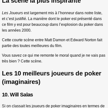
La scène la plus inspirante
Les Joueurs
est largement mis à l’honneur dans notre liste,
et c’est justifié. La manière dont le poker est présenté dans
ce film y est pour beaucoup dans l’explosion du poker dans
les années 2000.
Cette courte scène entre Matt Damon et Edward Norton fait
partie des toutes meilleures du film.
Vous savez ce qui me remonte le moral quand je ne vais pas
très bien ? Cette scène.
Les 10 meilleurs joueurs de poker
(imaginaires)
10. Will Salas
Si on classait les joueurs de poker imaginaires en termes de