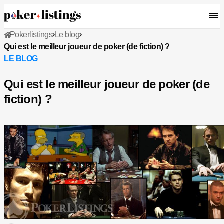
Pokerlistings
Le blog
Qui est le meilleur joueur de poker (de fiction) ?
LE BLOG
Qui est le meilleur joueur de poker (de
fiction) ?