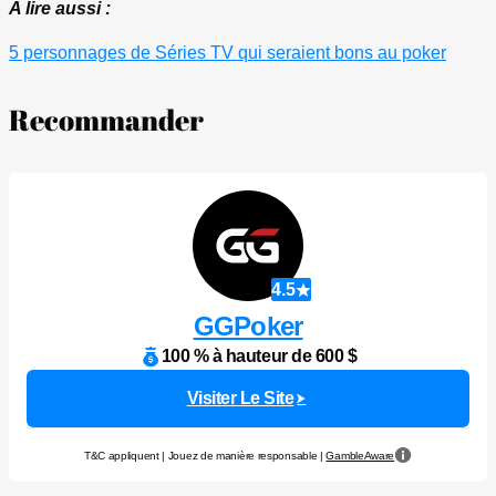
A lire aussi :
5 personnages de Séries TV qui seraient bons au poker
Recommander
4.5
GGPoker
100 % à hauteur de 600 $
Visiter Le Site
T&C appliquent | Jouez de manière responsable |
GambleAware