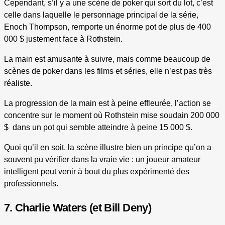
Cependant, s’il y a une scène de poker qui sort du lot, c’est
celle dans laquelle le personnage principal de la série,
Enoch Thompson, remporte un énorme pot de plus de 400
000 $ justement face à Rothstein.
La main est amusante à suivre, mais comme beaucoup de
scènes de poker dans les films et séries, elle n’est pas très
réaliste.
La progression de la main est à peine effleurée, l’action se
concentre sur le moment où Rothstein mise soudain 200 000
$ dans un pot qui semble atteindre à peine 15 000 $.
Quoi qu’il en soit, la scène illustre bien un principe qu’on a
souvent pu vérifier dans la vraie vie : un joueur amateur
intelligent peut venir à bout du plus expérimenté des
professionnels.
7. Charlie Waters (et Bill Deny)