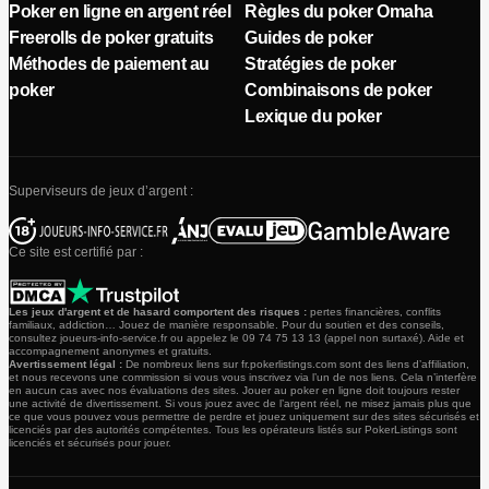
Poker en ligne en argent réel
Règles du poker Omaha
Freerolls de poker gratuits
Guides de poker
Méthodes de paiement au
Stratégies de poker
poker
Combinaisons de poker
Lexique du poker
Superviseurs de jeux d’argent :
Ce site est certifié par :
Les jeux d'argent et de hasard comportent des risques :
pertes financières, conflits
familiaux, addiction… Jouez de manière responsable. Pour du soutien et des conseils,
consultez joueurs-info-service.fr ou appelez le 09 74 75 13 13 (appel non surtaxé). Aide et
accompagnement anonymes et gratuits.
Avertissement légal :
De nombreux liens sur fr.pokerlistings.com sont des liens d’affiliation,
et nous recevons une commission si vous vous inscrivez via l’un de nos liens. Cela n’interfère
en aucun cas avec nos évaluations des sites. Jouer au poker en ligne doit toujours rester
une activité de divertissement. Si vous jouez avec de l’argent réel, ne misez jamais plus que
ce que vous pouvez vous permettre de perdre et jouez uniquement sur des sites sécurisés et
licenciés par des autorités compétentes. Tous les opérateurs listés sur PokerListings sont
licenciés et sécurisés pour jouer.