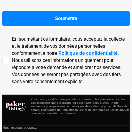
En soumettant ce formulaire, vous acceptez la collecte
et le traitement de vos données personnelles
conformément à notre
Politique de confidentialité
.
Nous utilisons ces informations uniquement pour
répondre à votre demande et améliorer nos services.
Vos données ne seront pas partagées avec des tiers
sans votre consentement explicite.
PokerListings est l'un des portails d'information les plus anciens et les
plus respectés dans le monde du poker, actif depuis 2003. Nous
sommes la principale source d'analyses des salles de poker, d'offres de
bonus, d'actualités de l'industrie du jeu et de contenus éducatifs gratuits
pour les joueurs de tous niveaux.
Nos réseaux sociaux: