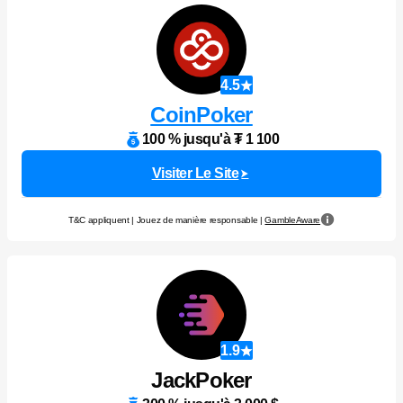
4.5
CoinPoker
100 % jusqu'à ₮ 1 100
Visiter Le Site
T&C appliquent | Jouez de manière responsable |
GambleAware
1.9
JackPoker