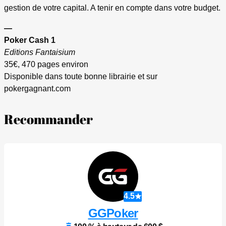
gestion de votre capital. A tenir en compte dans votre budget.
—
Poker Cash 1
Editions Fantaisium
35€, 470 pages environ
Disponible dans toute bonne librairie et sur
pokergagnant.com
Recommander
4.5
GGPoker