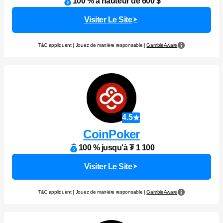
100 % à hauteur de 600 $
Visiter Le Site
T&C appliquent | Jouez de manière responsable |
GambleAware
4.5
CoinPoker
100 % jusqu'à ₮ 1 100
Visiter Le Site
T&C appliquent | Jouez de manière responsable |
GambleAware