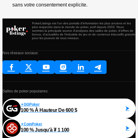
sans votre consentement explicite.
PokerListings est l'un des portails d'information les plus anciens et les
plus respectés dans le monde du poker, actif depuis 2003. Nous
sommes la principale source d'analyses des salles de poker, d'offres de
bonus, d'actualités de l'industrie du jeu et de contenus éducatifs gratuits
pour les joueurs de tous niveaux.
Nos réseaux sociaux:
Salles de poker populaires:
GGPoker
100 % À Hauteur De 600 $
CoinPoker
100 % Jusqu'à ₮ 1 100