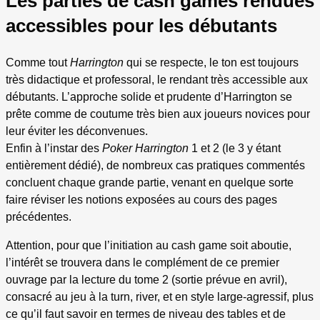
Les parties de cash games rendues
accessibles pour les débutants
Comme tout
Harrington
qui se respecte, le ton est toujours
très didactique et professoral, le rendant très accessible aux
débutants. L’approche solide et prudente d’Harrington se
prête comme de coutume très bien aux joueurs novices pour
leur éviter les déconvenues.
Enfin à l’instar des
Poker Harrington
1 et 2 (le 3 y étant
entièrement dédié), de nombreux cas pratiques commentés
concluent chaque grande partie, venant en quelque sorte
faire réviser les notions exposées au cours des pages
précédentes.
Attention, pour que l’initiation au cash game soit aboutie,
l’intérêt se trouvera dans le complément de ce premier
ouvrage par la lecture du tome 2 (sortie prévue en avril),
consacré au jeu à la turn, river, et en style large-agressif, plus
ce qu’il faut savoir en termes de niveau des tables et de