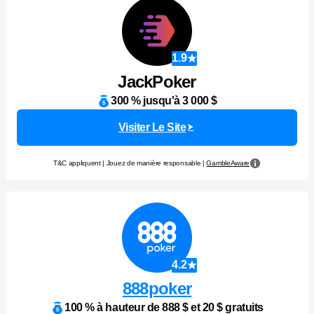
1.9
JackPoker
300 % jusqu'à 3 000 $
Visiter Le Site
T&C appliquent | Jouez de manière responsable |
GambleAware
4.2
888poker
100 % à hauteur de 888 $ et 20 $ gratuits