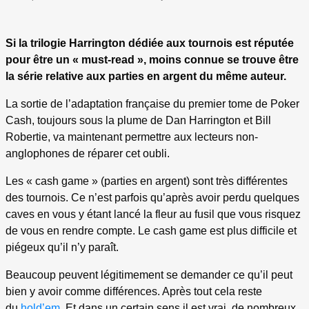
Si la trilogie Harrington dédiée aux tournois est réputée
pour être un « must-read », moins connue se trouve être
la série relative aux parties en argent du même auteur.
La sortie de l’adaptation française du premier tome de Poker
Cash, toujours sous la plume de Dan Harrington et Bill
Robertie, va maintenant permettre aux lecteurs non-
anglophones de réparer cet oubli.
Les « cash game » (parties en argent) sont très différentes
des tournois. Ce n’est parfois qu’après avoir perdu quelques
caves en vous y étant lancé la fleur au fusil que vous risquez
de vous en rendre compte. Le cash game est plus difficile et
piégeux qu’il n’y paraît.
Beaucoup peuvent légitimement se demander ce qu’il peut
bien y avoir comme différences. Après tout cela reste
du
hold’em
. Et dans un certain sens il est vrai, de nombreux