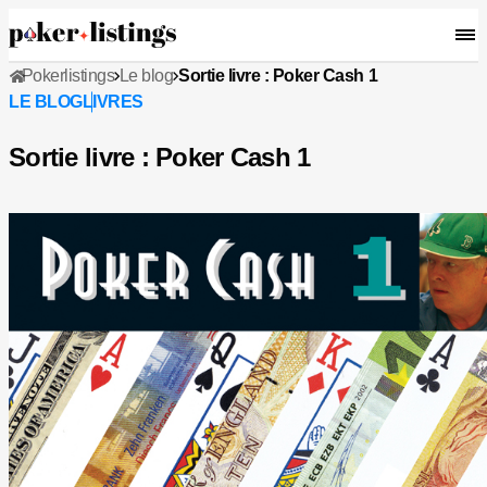
Pokerlistings
Le blog
Sortie livre : Poker Cash 1
LE BLOG
LIVRES
Sortie livre : Poker Cash 1