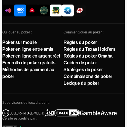
Où jouer au poker :
Comment jouer au poker :
Poker sur mobile
Règles du poker
Poker en ligne entre amis
Règles du Texas Hold'em
Poker en ligne en argent réel
Règles du poker Omaha
Freerolls de poker gratuits
Guides de poker
Méthodes de paiement au
Stratégies de poker
poker
Combinaisons de poker
Lexique du poker
Superviseurs de jeux d’argent :
Ce site est certifié par :