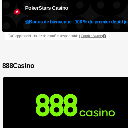
PokerStars Casino
Bonus de bienvenue : 100 % du premier dépôt ju
T&C appliquent | Jouez de manière responsable |
GambleAware
888Casino