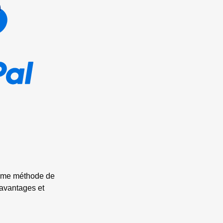
mme méthode de
 avantages et