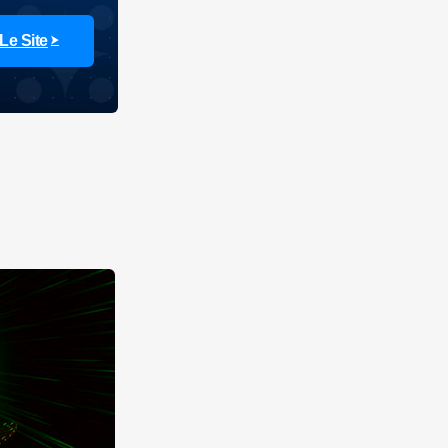
 Le Site