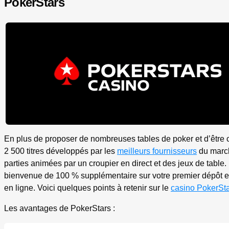
PokerStars
En plus de proposer de nombreuses tables de poker et d’être 
2 500 titres développés par les
meilleurs fournisseurs
du march
parties animées par un croupier en direct et des jeux de table. 
bienvenue de 100 % supplémentaire sur votre premier dépôt et de
en ligne. Voici quelques points à retenir sur le
casino PokerSt
Les avantages de PokerStars :