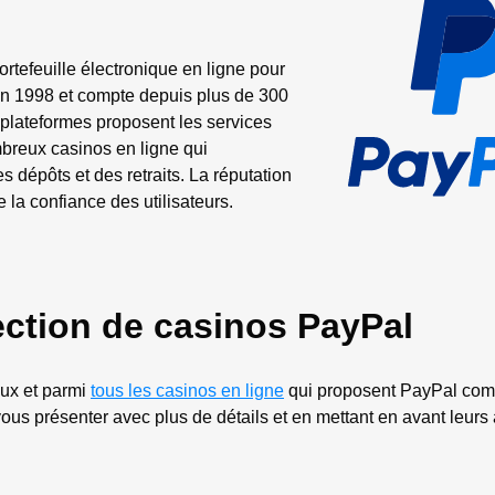
rtefeuille électronique en ligne pour
 en 1998 et compte depuis plus de 300
e plateformes proposent les services
mbreux casinos en ligne qui
s dépôts et des retraits. La réputation
 la confiance des utilisateurs.
ection de casinos PayPal
ux et parmi
tous les casinos en ligne
qui proposent PayPal co
us présenter avec plus de détails et en mettant en avant leurs