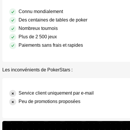
Connu mondialement
Des centaines de tables de poker
Nombreux tournois
Plus de 2 500 jeux
Paiements sans frais et rapides
Les inconvénients de PokerStars :
Service client uniquement par e-mail
Peu de promotions proposées