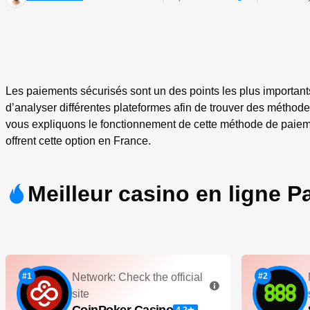
Les paiements sécurisés sont un des points les plus important
d’analyser différentes plateformes afin de trouver des méthode
vous expliquons le fonctionnement de cette méthode de paiemen
offrent cette option en France.
Meilleur casino en ligne P
#1
#2
Network: Check the official
site