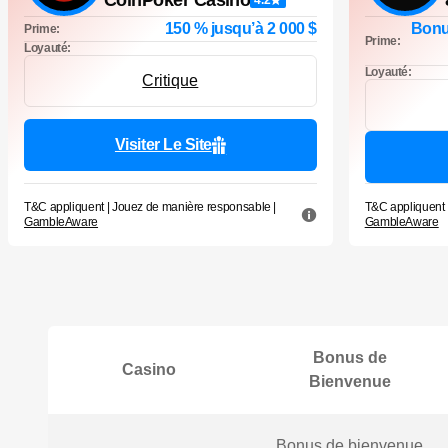
CoinPoker Casino
4.2
150 % jusqu’à 2 000 $
Bonu
Prime:
Prime:
Loyauté:
Loyauté:
Critique
Visiter Le Site
T&C appliquent | Jouez de manière responsable |
T&C appliquent 
GambleAware
GambleAware
Bonus de
Casino
Bienvenue
Bonus de bienvenue