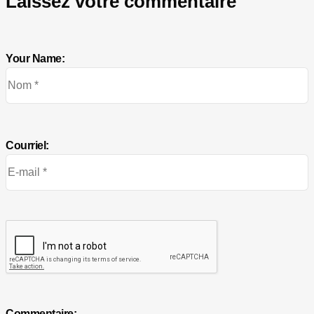
Laissez votre commentaire
Your Name:
Courriel:
Commentaire: