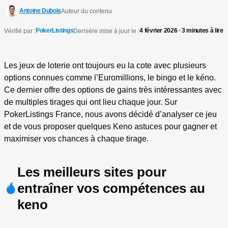
Antoine Dubois
Auteur du contenu
PokerListings
4 février 2026 · 3 minutes à lire
Vérifié par :
Dernière mise à jour le :
Les jeux de loterie ont toujours eu la cote avec plusieurs
options connues comme l’Euromillions, le bingo et le kéno.
Ce dernier offre des options de gains très intéressantes avec
de multiples tirages qui ont lieu chaque jour. Sur
PokerListings France, nous avons décidé d’analyser ce jeu
et de vous proposer quelques Keno astuces pour gagner et
maximiser vos chances à chaque tirage.
Les meilleurs sites pour
entraîner vos compétences au
keno