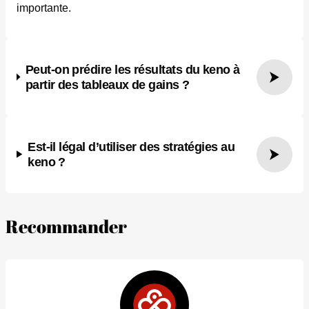
importante.
Peut-on prédire les résultats du keno à
partir des tableaux de gains ?
Est-il légal d’utiliser des stratégies au
keno ?
Recommander