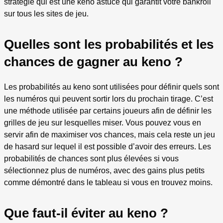
stratégie qui est une keno astuce qui garantit votre bankroll
sur tous les sites de jeu.
Quelles sont les probabilités et les
chances de gagner au keno ?
Les probabilités au keno sont utilisées pour définir quels sont
les numéros qui peuvent sortir lors du prochain tirage. C’est
une méthode utilisée par certains joueurs afin de définir les
grilles de jeu sur lesquelles miser. Vous pouvez vous en
servir afin de maximiser vos chances, mais cela reste un jeu
de hasard sur lequel il est possible d’avoir des erreurs. Les
probabilités de chances sont plus élevées si vous
sélectionnez plus de numéros, avec des gains plus petits
comme démontré dans le tableau si vous en trouvez moins.
Que faut-il éviter au keno ?