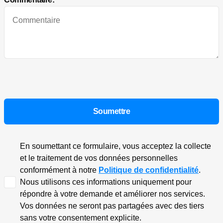
En soumettant ce formulaire, vous acceptez la collecte
et le traitement de vos données personnelles
conformément à notre
Politique de confidentialité
.
Nous utilisons ces informations uniquement pour
répondre à votre demande et améliorer nos services.
Vos données ne seront pas partagées avec des tiers
sans votre consentement explicite.