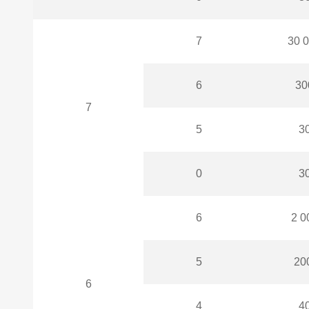
7
30 0
6
30
7
5
30
0
30
6
2 0
5
20
6
4
40