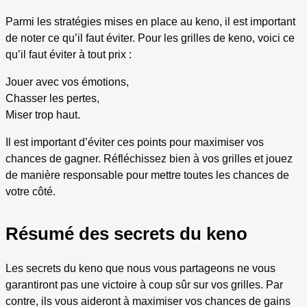
Parmi les stratégies mises en place au keno, il est important
de noter ce qu’il faut éviter. Pour les grilles de keno, voici ce
qu’il faut éviter à tout prix :
Jouer avec vos émotions,
Chasser les pertes,
Miser trop haut.
Il est important d’éviter ces points pour maximiser vos
chances de gagner. Réfléchissez bien à vos grilles et jouez
de manière responsable pour mettre toutes les chances de
votre côté.
Résumé des secrets du keno
Les secrets du keno que nous vous partageons ne vous
garantiront pas une victoire à coup sûr sur vos grilles. Par
contre, ils vous aideront à maximiser vos chances de gains