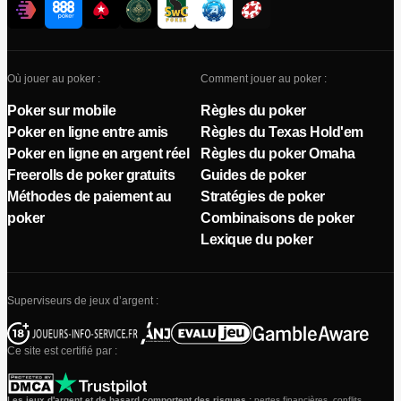
Où jouer au poker :
Comment jouer au poker :
Poker sur mobile
Règles du poker
Poker en ligne entre amis
Règles du Texas Hold'em
Poker en ligne en argent réel
Règles du poker Omaha
Freerolls de poker gratuits
Guides de poker
Méthodes de paiement au
Stratégies de poker
poker
Combinaisons de poker
Lexique du poker
Superviseurs de jeux d’argent :
Ce site est certifié par :
Les jeux d'argent et de hasard comportent des risques :
pertes financières, conflits