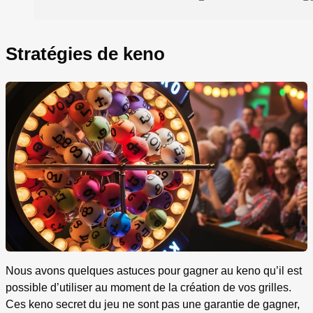
Stratégies de keno
Nous avons quelques astuces pour gagner au keno qu’il est
possible d’utiliser au moment de la création de vos grilles.
Ces keno secret du jeu ne sont pas une garantie de gagner,