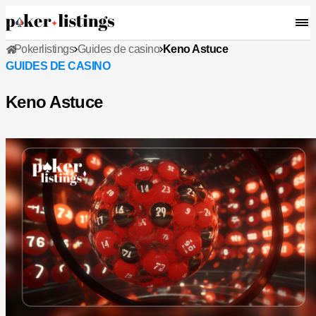
Pokerlistings
Guides de casino
Keno Astuce
GUIDES DE CASINO
Keno Astuce