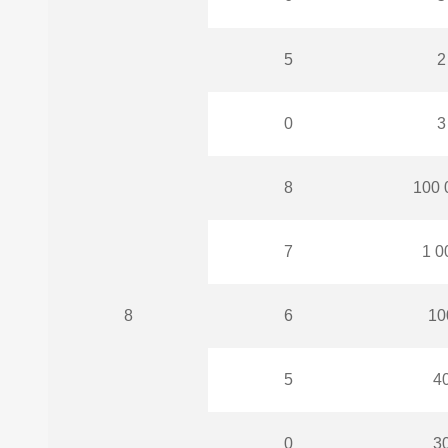
5
2
0
3
8
100 
7
1 0
8
6
10
5
40
0
30