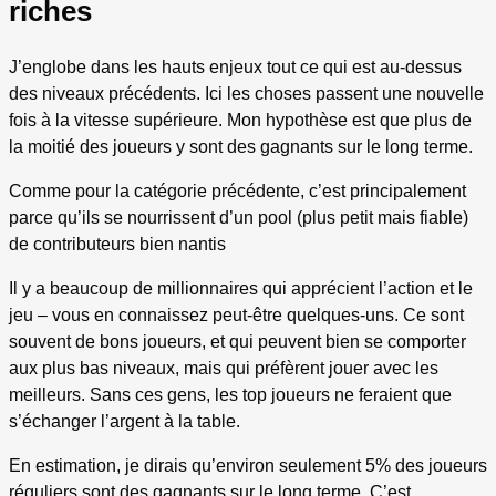
riches
J’englobe dans les hauts enjeux tout ce qui est au-dessus
des niveaux précédents. Ici les choses passent une nouvelle
fois à la vitesse supérieure. Mon hypothèse est que plus de
la moitié des joueurs y sont des gagnants sur le long terme.
Comme pour la catégorie précédente, c’est principalement
parce qu’ils se nourrissent d’un pool (plus petit mais fiable)
de contributeurs bien nantis
Il y a beaucoup de millionnaires qui apprécient l’action et le
jeu – vous en connaissez peut-être quelques-uns. Ce sont
souvent de bons joueurs, et qui peuvent bien se comporter
aux plus bas niveaux, mais qui préfèrent jouer avec les
meilleurs. Sans ces gens, les top joueurs ne feraient que
s’échanger l’argent à la table.
En estimation, je dirais qu’environ seulement 5% des joueurs
réguliers sont des gagnants sur le long terme. C’est