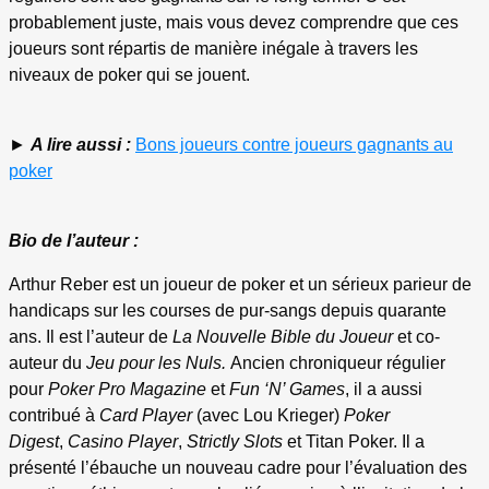
probablement juste, mais vous devez comprendre que ces
joueurs sont répartis de manière inégale à travers les
niveaux de poker qui se jouent.
►
A lire aussi :
Bons joueurs contre joueurs gagnants au
poker
Bio de l’auteur :
Arthur Reber est un joueur de poker et un sérieux parieur de
handicaps sur les courses de pur-sangs depuis quarante
ans. Il est l’auteur de
La Nouvelle Bible du Joueur
et co-
auteur du
Jeu pour les Nuls.
Ancien chroniqueur régulier
pour
Poker Pro Magazine
et
Fun ‘N’ Games
, il a aussi
contribué à
Card Player
(avec Lou Krieger)
Poker
Digest
,
Casino Player
,
Strictly Slots
et Titan Poker. Il a
présenté l’ébauche un nouveau cadre pour l’évaluation des