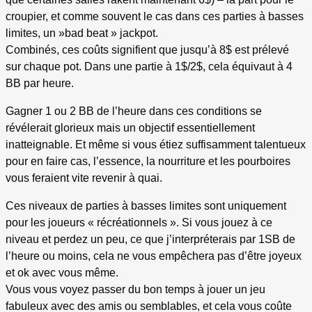
croupier, et comme souvent le cas dans ces parties à basses
limites, un »bad beat » jackpot.
Combinés, ces coûts signifient que jusqu’à 8$ est prélevé
sur chaque pot. Dans une partie à 1$/2$, cela équivaut à 4
BB par heure.
Gagner 1 ou 2 BB de l’heure dans ces conditions se
révélerait glorieux mais un objectif essentiellement
inatteignable. Et même si vous étiez suffisamment talentueux
pour en faire cas, l’essence, la nourriture et les pourboires
vous feraient vite revenir à quai.
Ces niveaux de parties à basses limites sont uniquement
pour les joueurs « récréationnels ». Si vous jouez à ce
niveau et perdez un peu, ce que j’interpréterais par 1SB de
l’heure ou moins, cela ne vous empêchera pas d’être joyeux
et ok avec vous même.
Vous vous voyez passer du bon temps à jouer un jeu
fabuleux avec des amis ou semblables, et cela vous coûte