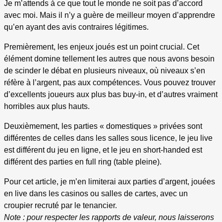
Je m’attends à ce que tout le monde ne soit pas d’accord
avec moi. Mais il n’y a guère de meilleur moyen d’apprendre
qu’en ayant des avis contraires légitimes.
Premièrement, les enjeux joués est un point crucial. Cet
élément domine tellement les autres que nous avons besoin
de scinder le débat en plusieurs niveaux, où niveaux s’en
réfère à l’argent, pas aux compétences. Vous pouvez trouver
d’excellents joueurs aux plus bas buy-in, et d’autres vraiment
horribles aux plus hauts.
Deuxièmement, les parties « domestiques » privées sont
différentes de celles dans les salles sous licence, le jeu live
est différent du jeu en ligne, et le jeu en short-handed est
différent des parties en full ring (table pleine).
Pour cet article, je m’en limiterai aux parties d’argent, jouées
en live dans les casinos ou salles de cartes, avec un
croupier recruté par le tenancier.
Note : pour respecter les rapports de valeur, nous laisserons