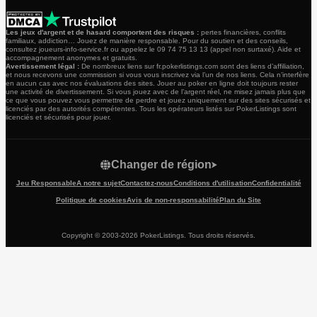
Les jeux d'argent et de hasard comportent des risques :
pertes financières, conflits
familiaux, addiction… Jouez de manière responsable. Pour du soutien et des conseils,
consultez joueurs-info-service.fr ou appelez le 09 74 75 13 13 (appel non surtaxé). Aide et
accompagnement anonymes et gratuits.
Avertissement légal :
De nombreux liens sur fr.pokerlistings.com sont des liens d’affiliation,
et nous recevons une commission si vous vous inscrivez via l’un de nos liens. Cela n’interfère
en aucun cas avec nos évaluations des sites. Jouer au poker en ligne doit toujours rester
une activité de divertissement. Si vous jouez avec de l’argent réel, ne misez jamais plus que
ce que vous pouvez vous permettre de perdre et jouez uniquement sur des sites sécurisés et
licenciés par des autorités compétentes. Tous les opérateurs listés sur PokerListings sont
licenciés et sécurisés pour jouer.
Changer de région
Jeu Responsable
A notre sujet
Contactez-nous
Conditions d'utilisation
Confidentialité
Politique de cookies
Avis de non-responsabilité
Plan du Site
Copyright © 2003-2026 PokerListings. Tous droits réservés.