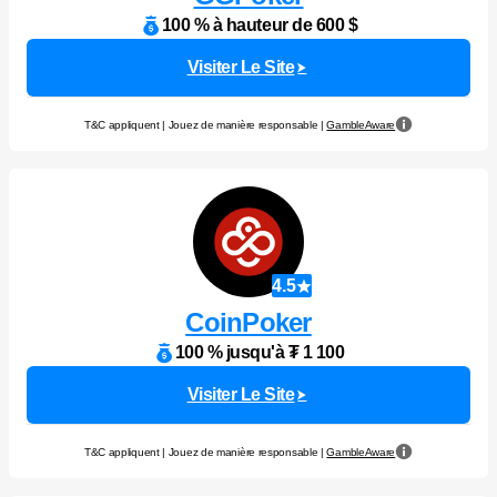
100 % à hauteur de 600 $
Visiter Le Site
T&C appliquent | Jouez de manière responsable |
GambleAware
4.5
CoinPoker
100 % jusqu'à ₮ 1 100
Visiter Le Site
T&C appliquent | Jouez de manière responsable |
GambleAware