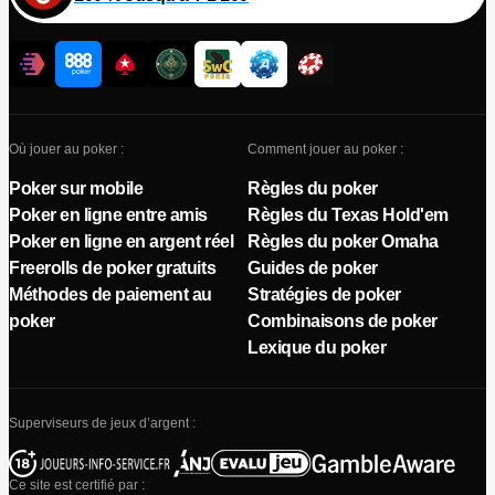
Où jouer au poker :
Comment jouer au poker :
Poker sur mobile
Règles du poker
Poker en ligne entre amis
Règles du Texas Hold'em
Poker en ligne en argent réel
Règles du poker Omaha
Freerolls de poker gratuits
Guides de poker
Méthodes de paiement au
Stratégies de poker
poker
Combinaisons de poker
Lexique du poker
Superviseurs de jeux d’argent :
Ce site est certifié par :