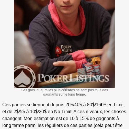
Les gros joueurs les plus célèbres ne sont pas tous des
gagnants sur le long terme.
Ces parties se tiennent depuis 20$/40$ à 80$/160$ en Limit,
et de 2$/5$ à 10$/20$ en No-Limit. A ces niveaux, les choses
changent. Mon estimation est de 10 à 15% de gagnants à
long terme parmi les réguliers de ces parties (cela peut être