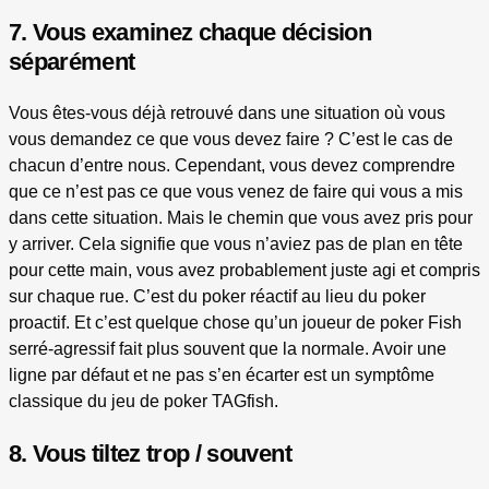
7. Vous examinez chaque décision
séparément
Vous êtes-vous déjà retrouvé dans une situation où vous
vous demandez ce que vous devez faire ? C’est le cas de
chacun d’entre nous. Cependant, vous devez comprendre
que ce n’est pas ce que vous venez de faire qui vous a mis
dans cette situation. Mais le chemin que vous avez pris pour
y arriver. Cela signifie que vous n’aviez pas de plan en tête
pour cette main, vous avez probablement juste agi et compris
sur chaque rue. C’est du poker réactif au lieu du poker
proactif. Et c’est quelque chose qu’un joueur de poker Fish
serré-agressif fait plus souvent que la normale. Avoir une
ligne par défaut et ne pas s’en écarter est un symptôme
classique du jeu de poker TAGfish.
8. Vous tiltez trop / souvent