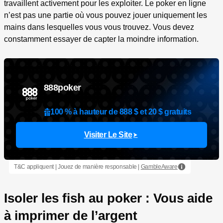
travaillent activement pour les exploiter. Le poker en ligne
n’est pas une partie où vous pouvez jouer uniquement les
mains dans lesquelles vous vous trouvez. Vous devez
constamment essayer de capter la moindre information.
888poker
100 % à hauteur de 888 $ et 20 $ gratuits
Visiter Le Site
T&C appliquent | Jouez de manière responsable |
GambleAware
Isoler les fish au poker : Vous aide
à imprimer de l’argent