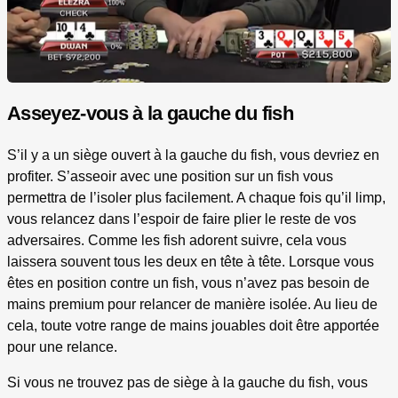
Asseyez-vous à la gauche du fish
S’il y a un siège ouvert à la gauche du fish, vous devriez en
profiter. S’asseoir avec une position sur un fish vous
permettra de l’isoler plus facilement. A chaque fois qu’il limp,
vous relancez dans l’espoir de faire plier le reste de vos
adversaires. Comme les fish adorent suivre, cela vous
laissera souvent tous les deux en tête à tête. Lorsque vous
êtes en position contre un fish, vous n’avez pas besoin de
mains premium pour relancer de manière isolée. Au lieu de
cela, toute votre range de mains jouables doit être apportée
pour une relance.
Si vous ne trouvez pas de siège à la gauche du fish, vous