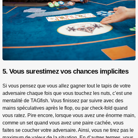
5. Vous surestimez vos chances implicites
Si vous pensez que vous allez gagner tout le tapis de votre
adversaire chaque fois que vous touchez les nuts, c’est une
mentalité de TAGfish. Vous finissez par suivre avec des
mains spéculatives après le flop, ou par check-fold quand
vous ratez. Pire encore, lorsque vous avez une énorme main,
comme un set quand vous avez une paire cachée, vous
faites se coucher votre adversaire. Ainsi, vous ne tirez pas le
maximum de valeur de la situation. En d’autres termes, vous