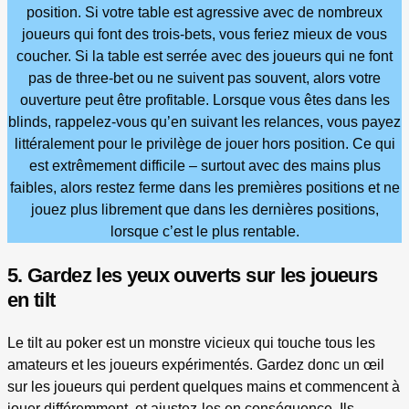
position. Si votre table est agressive avec de nombreux
joueurs qui font des trois-bets, vous feriez mieux de vous
coucher. Si la table est serrée avec des joueurs qui ne font
pas de three-bet ou ne suivent pas souvent, alors votre
ouverture peut être profitable. Lorsque vous êtes dans les
blinds, rappelez-vous qu’en suivant les relances, vous payez
littéralement pour le privilège de jouer hors position. Ce qui
est extrêmement difficile – surtout avec des mains plus
faibles, alors restez ferme dans les premières positions et ne
jouez plus librement que dans les dernières positions,
lorsque c’est le plus rentable.
5. Gardez les yeux ouverts sur les joueurs
en tilt
Le tilt au poker est un monstre vicieux qui touche tous les
amateurs et les joueurs expérimentés. Gardez donc un œil
sur les joueurs qui perdent quelques mains et commencent à
jouer différemment, et ajustez-les en conséquence. Ils