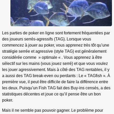
Les parties de poker en ligne sont fortement fréquentées par
des joueurs serrés-agressifs (TAG). Lorsque vous
commencez à jouer au poker, vous apprenez très tôt qu’une
stratégie serrée et agressive (style TAG) est généralement
considérée comme » optimale « . Vous apprenez à être
sélectif sur les mains (vous jouez serré) et que vous voulez
les jouer agressivement. Mais à côté des TAG rentables, il y
a aussi des TAG break-even ou perdants : Le « TAGfish ». À
première vue, il peut être difficile de faire la différence entre
les deux. Puisqu’un Fish TAG fait des Buy-ins censés, a des
statistiques décentes et joue ce qu’il pense être un bon
poker.
Mais il ne semble pas pouvoir gagner. Le problème pour