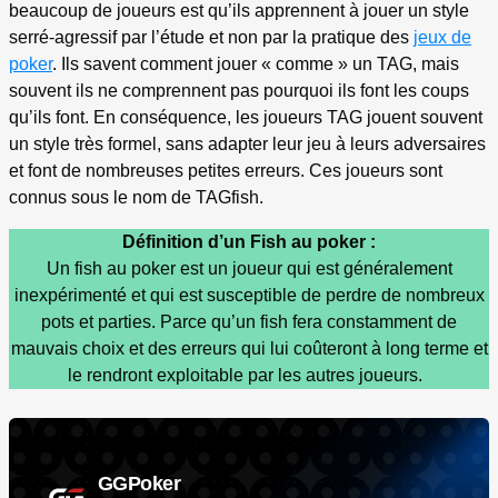
beaucoup de joueurs est qu’ils apprennent à jouer un style
serré-agressif par l’étude et non par la pratique des
jeux de
poker
. Ils savent comment jouer « comme » un TAG, mais
souvent ils ne comprennent pas pourquoi ils font les coups
qu’ils font. En conséquence, les joueurs TAG jouent souvent
un style très formel, sans adapter leur jeu à leurs adversaires
et font de nombreuses petites erreurs. Ces joueurs sont
connus sous le nom de TAGfish.
Définition d’un Fish au poker :
Un fish au poker est un joueur qui est généralement
inexpérimenté et qui est susceptible de perdre de nombreux
pots et parties. Parce qu’un fish fera constamment de
mauvais choix et des erreurs qui lui coûteront à long terme et
le rendront exploitable par les autres joueurs.
GGPoker