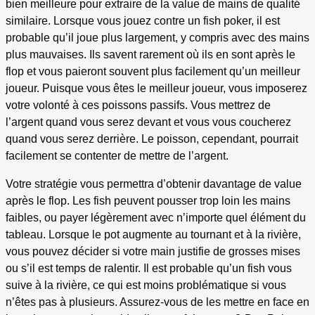
bien meilleure pour extraire de la value de mains de qualité
similaire. Lorsque vous jouez contre un fish poker, il est
probable qu’il joue plus largement, y compris avec des mains
plus mauvaises. Ils savent rarement où ils en sont après le
flop et vous paieront souvent plus facilement qu’un meilleur
joueur. Puisque vous êtes le meilleur joueur, vous imposerez
votre volonté à ces poissons passifs. Vous mettrez de
l’argent quand vous serez devant et vous vous coucherez
quand vous serez derrière. Le poisson, cependant, pourrait
facilement se contenter de mettre de l’argent.
Votre stratégie vous permettra d’obtenir davantage de value
après le flop. Les fish peuvent pousser trop loin les mains
faibles, ou payer légèrement avec n’importe quel élément du
tableau. Lorsque le pot augmente au tournant et à la rivière,
vous pouvez décider si votre main justifie de grosses mises
ou s’il est temps de ralentir. Il est probable qu’un fish vous
suive à la rivière, ce qui est moins problématique si vous
n’êtes pas à plusieurs. Assurez-vous de les mettre en face en