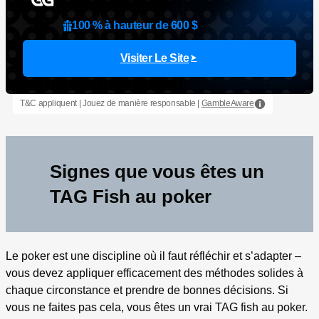
100 % à hauteur de 600 $
Visiter Le Site
T&C appliquent | Jouez de manière responsable |
GambleAware
Signes que vous êtes un
TAG Fish au poker
Le poker est une discipline où il faut réfléchir et s’adapter –
vous devez appliquer efficacement des méthodes solides à
chaque circonstance et prendre de bonnes décisions. Si
vous ne faites pas cela, vous êtes un vrai TAG fish au poker.