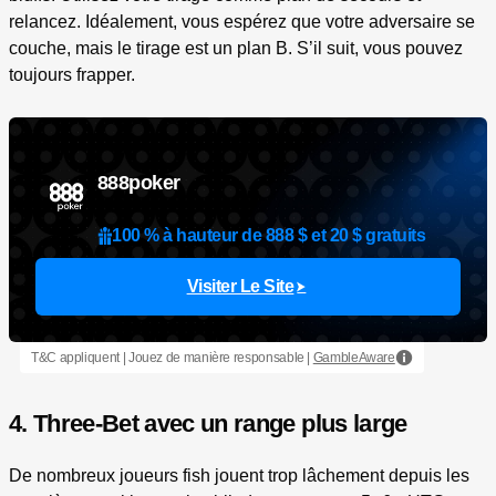
relancez. Idéalement, vous espérez que votre adversaire se
couche, mais le tirage est un plan B. S’il suit, vous pouvez
toujours frapper.
888poker
100 % à hauteur de 888 $ et 20 $ gratuits
Visiter Le Site
T&C appliquent | Jouez de manière responsable |
GambleAware
4. Three-Bet avec un range plus large
De nombreux joueurs fish jouent trop lâchement depuis les