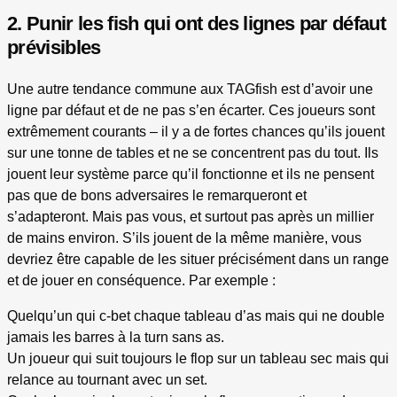
2. Punir les fish qui ont des lignes par défaut
prévisibles
Une autre tendance commune aux TAGfish est d’avoir une
ligne par défaut et de ne pas s’en écarter. Ces joueurs sont
extrêmement courants – il y a de fortes chances qu’ils jouent
sur une tonne de tables et ne se concentrent pas du tout. Ils
jouent leur système parce qu’il fonctionne et ils ne pensent
pas que de bons adversaires le remarqueront et
s’adapteront. Mais pas vous, et surtout pas après un millier
de mains environ. S’ils jouent de la même manière, vous
devriez être capable de les situer précisément dans un range
et de jouer en conséquence. Par exemple :
Quelqu’un qui c-bet chaque tableau d’as mais qui ne double
jamais les barres à la turn sans as.
Un joueur qui suit toujours le flop sur un tableau sec mais qui
relance au tournant avec un set.