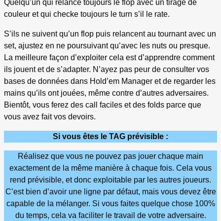
Quelqu’un qui relance toujours le flop avec un tirage de
couleur et qui checke toujours le turn s’il le rate.
S’ils ne suivent qu’un flop puis relancent au tournant avec un
set, ajustez en ne poursuivant qu’avec les nuts ou presque.
La meilleure façon d’exploiter cela est d’apprendre comment
ils jouent et de s’adapter. N’ayez pas peur de consulter vos
bases de données dans Hold’em Manager et de regarder les
mains qu’ils ont jouées, même contre d’autres adversaires.
Bientôt, vous ferez des call faciles et des folds parce que
vous avez fait vos devoirs.
Si vous êtes le TAG prévisible :
Réalisez que vous ne pouvez pas jouer chaque main
exactement de la même manière à chaque fois. Cela vous
rend prévisible, et donc exploitable par les autres joueurs.
C’est bien d’avoir une ligne par défaut, mais vous devez être
capable de la mélanger. Si vous faites quelque chose 100%
du temps, cela va faciliter le travail de votre adversaire.