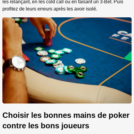
les relançant, en les cold call ou en faisant un 3-Bet. Puis
profitez de leurs erreurs après les avoir isolé.
Choisir les bonnes mains de poker
contre les bons joueurs