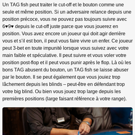
Un TAG fish peut traiter le cut-off et le bouton comme une
seule et même position. Si un adversaire relance depuis une
position précoce, vous ne pouvez pas toujours suivre avec
6♥9♥ depuis le cut-off juste parce que vous jouerez en
position. Vous avez encore un joueur qui doit agir derrière
vous et s’il est bon, il peut vous faire vivre un enfer. Ce joueur
peut 3-bet en toute impunité lorsque vous suivez avec votre
main faible et spéculative. Il peut suivre et vous voler votre
position post-flop et il peut vous punir après le flop. Là où les
bons TAG abusent du bouton, un TAG fish se laisse abuser
par le bouton. Il se peut également que vous jouiez trop
lâchement depuis les blinds – peut-être en défendant trop
votre big blind. Ou bien vous jouez trop large depuis les
premières positions (large faisant référence à votre range).