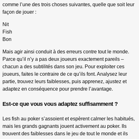
comme l’une des trois choses suivantes, quelle que soit leur
façon de jouer :
Nit
Fish
Bon
Mais agir ainsi conduit à des erreurs contre tout le monde.
Parce qu’il n’y a pas deux joueurs exactement pareils –
chacun a des subtilités dans son jeu. Pour exploiter ces
joueurs, faites le contraire de ce qu’ils font. Analysez leur
partie, trouvez leurs faiblesses, puis apprenez, ajustez et
adaptez en conséquence pour prendre l’avantage.
Est-ce que vous vous adaptez suffisamment ?
Les fish au poker s’assoient et espèrent calmer les habitués,
mais les grands gagnants jouent activement au poker. Ils
trouvent des faiblesses dans le jeu de tout le monde et ils