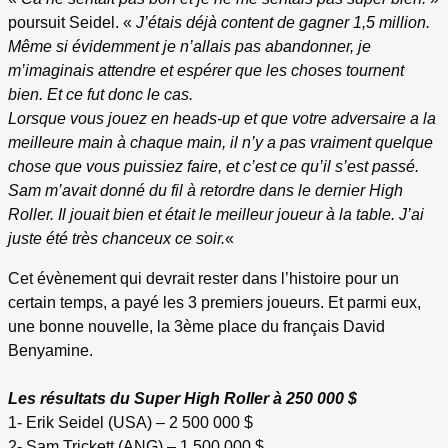
poursuit Seidel. «
J’étais déjà content de gagner 1,5 million.
Même si évidemment je n’allais pas abandonner, je
m’imaginais attendre et espérer que les choses tournent
bien. Et ce fut donc le cas.
Lorsque vous jouez en heads-up et que votre adversaire a la
meilleure main à chaque main, il n’y a pas vraiment quelque
chose que vous puissiez faire, et c’est ce qu’il s’est passé.
Sam m’avait donné du fil à retordre dans le dernier High
Roller. Il jouait bien et était le meilleur joueur à la table. J’ai
juste été très chanceux ce soir.
«
Cet évènement qui devrait rester dans l’histoire pour un
certain temps, a payé les 3 premiers joueurs. Et parmi eux,
une bonne nouvelle, la 3ème place du français David
Benyamine.
Les résultats du Super High Roller à 250 000 $
1- Erik Seidel (USA) – 2 500 000 $
2- Sam Trickett (ANG) – 1 500 000 $