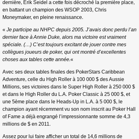
dernière, Erik Seidel a cette fois décroché la première place,
en battant un champion des WSOP 2003, Chris
Moneymaker, en pleine renaissance.
«
Je participe au NHPC depuis 2005. J’avais donc perdu l’an
dernier face à Annie Duke, alors ma victoire est vraiment
spéciale. (…) C’est toujours excitant de jouer contre mes
collègues joueurs de poker, qui ont montré d’excellentes
choses aux tables cette année.
«
Avec ses deux tables finales des PokerStars Caribbean
Adventure, celle du High Roller à 100 000 $ des Aussie
Millions, ses victoires dans le Super High Roller à 250 000 $
et dans le High Roller du L.A. Poker Classic à 25 000 $, et
une 5ème place dans le Heads-Up in L.A. à 5 000 $, le
champion ayant récemment vu son nom inscrit au Poker Hall
of Fame a déjà engrangé l’impressionnante somme de 4,3
millions de $ en 2011.
Assez pour lui faire afficher un total de 14,6 millions de