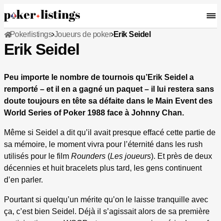
Pokerlistings
Joueurs de poker
Erik Seidel
Erik Seidel
Peu importe le nombre de tournois qu’Erik Seidel a
remporté – et il en a gagné un paquet – il lui restera sans
doute toujours en tête sa défaite dans le Main Event des
World Series of Poker 1988 face à Johnny Chan.
Même si Seidel a dit qu’il avait presque effacé cette partie de
sa mémoire, le moment vivra pour l’éternité dans les rush
utilisés pour le film
Rounders
(
Les joueurs
). Et près de deux
décennies et huit bracelets plus tard, les gens continuent
d’en parler.
Pourtant si quelqu’un mérite qu’on le laisse tranquille avec
ça, c’est bien Seidel. Déjà il s’agissait alors de sa première