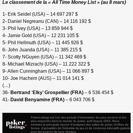
Le classement de la « All Time Money List » (au 8 mars)
1- Erik Seidel (USA) – 14 697 297 $
2- Daniel Negreanu (CAN) – 14 116 192 $
3- Phil Ivey (USA) – 13 859 944 $
4- Jamie Gold (USA) – 12 231 105 $
5- Phil Hellmuth (USA) – 11 445 926 $
6- John Juanda (USA) – 11 385 215 $
7- Scotty NGuyen (USA) – 11 342 469 $
8- Michael Mizrachi (USA) – 11 222 322 $
9- Allen Cunningham (USA) – 11 066 897 $
10- Joe Hachem (AUS) – 11 014 141 $
(…)
36-
Bertrand ‘Elky’ Grospellier (FRA)
– 6 536 454 $
41-
David Benyamine (FRA)
– 6 043 706 $
PokerListings est l'un des portails d'information les plus anciens et les
plus respectés dans le monde du poker, actif depuis 2003. Nous
sommes la principale source d'analyses des salles de poker, d'offres de
bonus, d'actualités de l'industrie du jeu et de contenus éducatifs gratuits
pour les joueurs de tous niveaux.