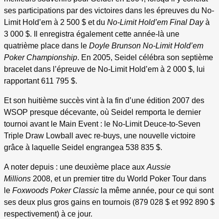
ses participations par des victoires dans les épreuves du No-
Limit Hold’em à 2 500 $ et du
No-Limit Hold’em Final Day
à
3 000 $. Il enregistra également cette année-là une
quatrième place dans le
Doyle Brunson No-Limit Hold’em
Poker Championship
. En 2005, Seidel célébra son septième
bracelet dans l’épreuve de No-Limit Hold’em à 2 000 $, lui
rapportant 611 795 $.
Et son huitième succès vint à la fin d’une édition 2007 des
WSOP presque décevante, où Seidel remporta le dernier
tournoi avant le Main Event : le No-Limit Deuce-to-Seven
Triple Draw Lowball avec re-buys, une nouvelle victoire
grâce à laquelle Seidel engrangea 538 835 $.
A noter depuis : une deuxième place aux
Aussie
Millions
2008, et un premier titre du World Poker Tour dans
le
Foxwoods Poker Classic
la même année, pour ce qui sont
ses deux plus gros gains en tournois (879 028 $ et 992 890 $
respectivement) à ce jour.