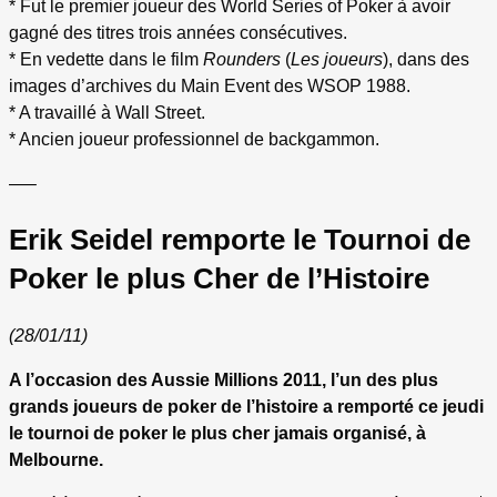
* Fut le premier joueur des World Series of Poker à avoir
gagné des titres trois années consécutives.
* En vedette dans le film
Rounders
(
Les joueurs
), dans des
images d’archives du Main Event des WSOP 1988.
* A travaillé à Wall Street.
* Ancien joueur professionnel de backgammon.
—–
Erik Seidel remporte le Tournoi de
Poker le plus Cher de l’Histoire
(28/01/11)
A l’occasion des Aussie Millions 2011, l’un des plus
grands joueurs de poker de l’histoire a remporté ce jeudi
le tournoi de poker le plus cher jamais organisé, à
Melbourne.