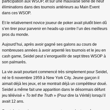
participation aux WSOP, et sur une mauvaise série de neuf
éliminations dans des tournois antérieurs au Main Event
dans ces WSOP.
Et le relativement novice joueur de poker avait plutôt bien dû
s’en tirer pour parvenir en heads-up contre l’un des meilleurs
pros du monde.
Aujourd’hui, après avoir gagné ses galons au cours de
nombreuses années à avoir arpenté les tournois et le jeu en
cash game, Seidel peut s’enorgueillir de sept titres WSOP à
son palmarès.
La vie avait pourtant commencé très simplement pour Seidel,
né le 6 novembre 1959 à New York City. Jeune garçon il
aimait déjà les jeux, et se montrait déjà un compétiteur doué.
Seidel a même fait une apparition dans le désormais défunt
jeu télévisé «
To tell the Truth
» (Pour dire la Vérité) lorsqu’il
avait 12 ans.