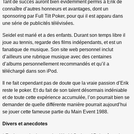
Tant de succès auront bien évidemment permis à Erik de
connaître d’autres honneurs et avantages, dont un
sponsoring par Full Tilt Poker, pour qui il est apparu dans
une série de publicités télévisées.
Seidel est marié et a des enfants. Durant son temps libre il
joue au tennis, regarde des films indépendants, et est un
fanatique de musique. Son site web personnel inclut
d’ailleurs une rubrique musique avec des centaines
d’albums personnellement recommandés et qu’il a
téléchargé dans son iPod.
Il ne fait cependant pas de doute que la vraie passion d’Erik
reste le poker. Et du fait de son talent désormais indéniable
et de toute cette expérience accumulée, l’on pourrait bien se
demander de quelle différente manière pourrait aujourd’hui
se jouer cette fameuse partie du Main Event 1988.
Divers et anecdotes