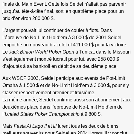
finale du Main Event. Cette fois Seidel n’allait pas parvenir
jusqu’au tête-à-tête final, sorti en quatrième place pour un
prix d’environ 280 000 $.
L’argent pouvait lui continuer de couler à flots. Dans
l’épreuve de No-Limit Hold’em à 3 000 $ de 2001 Seidel
empoche un nouveau bracelet et 411 000 $ pour la victoire.
Le
Jack Binion World Poker Open
à Tunica, dans le Missouri
s’est également montré lucratif pour lui, avec 258 020 $
d’ajoutés à sa bankroll en dépit de sa deuxième place.
Aux WSOP 2003, Seidel participe aux events de Pot-Limit
Omaha à 1 500 $ et de No-Limit Hold’em à 3 000 $, pour s’y
classer respectivement premier et troisième.
La même année, Seidel confirme aussi son abonnement aux
deuxièmes place dans l’épreuve de No-Limit Hold’em de
l’
United States Poker Championship
à 9 800 $.
Mais
Festa Al Lago II
et
III
furent tous les deux de biens
meilleurs souvenirs pour Seidel en 2004, lorsqu’il y conclut