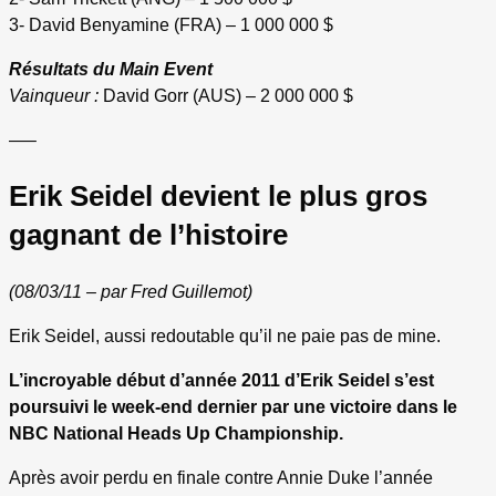
3- David Benyamine (FRA) – 1 000 000 $
Résultats du Main Event
Vainqueur :
David Gorr (AUS) – 2 000 000 $
—–
Erik Seidel devient le plus gros
gagnant de l’histoire
(08/03/11 – par Fred Guillemot)
Erik Seidel, aussi redoutable qu’il ne paie pas de mine.
L’incroyable début d’année 2011 d’Erik Seidel s’est
poursuivi le week-end dernier par une victoire dans le
NBC National Heads Up Championship.
Après avoir perdu en finale contre Annie Duke l’année