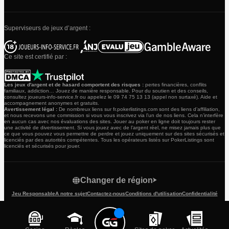
Superviseurs de jeux d’argent :
Ce site est certifié par :
Les jeux d'argent et de hasard comportent des risques :
pertes financières, conflits
familiaux, addiction… Jouez de manière responsable. Pour du soutien et des conseils,
consultez joueurs-info-service.fr ou appelez le 09 74 75 13 13 (appel non surtaxé). Aide et
accompagnement anonymes et gratuits.
Avertissement légal :
De nombreux liens sur fr.pokerlistings.com sont des liens d’affiliation,
et nous recevons une commission si vous vous inscrivez via l’un de nos liens. Cela n’interfère
en aucun cas avec nos évaluations des sites. Jouer au poker en ligne doit toujours rester
une activité de divertissement. Si vous jouez avec de l’argent réel, ne misez jamais plus que
ce que vous pouvez vous permettre de perdre et jouez uniquement sur des sites sécurisés et
licenciés par des autorités compétentes. Tous les opérateurs listés sur PokerListings sont
licenciés et sécurisés pour jouer.
Changer de région
Jeu Responsable
A notre sujet
Contactez-nous
Conditions d'utilisation
Confidentialité
Politique de cookies
Avis de non-responsabilité
Plan du Site