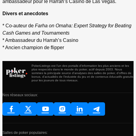
ambassadeur pour le Harrah’s Casino de Las Vegas.
Divers et anecdotes
* Co-auteur de
Farha on Omaha: Expert Strategy for Beating
Cash Games and Tournaments
* Ambassadeur du Harrah’s Casino
* Ancien champion de flipper
PokerListings est l'un des portails d'information les plus anciens et les
plus respectés dans le monde du poker, actif depuis 2003. Nous
sommes la principale source d'analyses des salles de poker, d'offres de
bonus, d'actualités de l'industrie du jeu et de contenus éducatifs gratuits
pour les joueurs de tous niveaux.
Nos réseaux sociaux:
Salles de poker populaires: