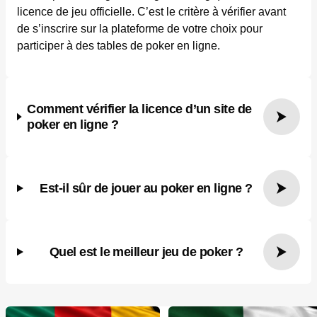
licence de jeu officielle. C’est le critère à vérifier avant
de s’inscrire sur la plateforme de votre choix pour
participer à des tables de poker en ligne.
Comment vérifier la licence d’un site de
poker en ligne ?
Est-il sûr de jouer au poker en ligne ?
Quel est le meilleur jeu de poker ?