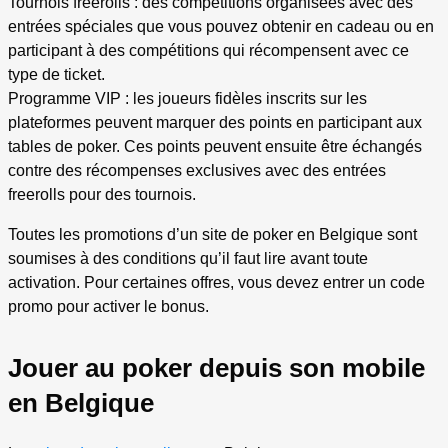
Tournois freerolls : des compétitions organisées avec des
entrées spéciales que vous pouvez obtenir en cadeau ou en
participant à des compétitions qui récompensent avec ce
type de ticket.
Programme VIP : les joueurs fidèles inscrits sur les
plateformes peuvent marquer des points en participant aux
tables de poker. Ces points peuvent ensuite être échangés
contre des récompenses exclusives avec des entrées
freerolls pour des tournois.
Toutes les promotions d’un site de poker en Belgique sont
soumises à des conditions qu’il faut lire avant toute
activation. Pour certaines offres, vous devez entrer un code
promo pour activer le bonus.
Jouer au poker depuis son mobile
en Belgique