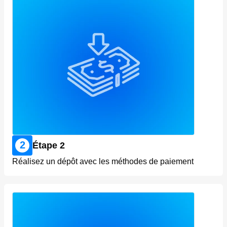
2
Étape 2
Réalisez un dépôt avec les méthodes de paiement