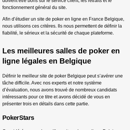
doivent être bons sur le service client, les retraits et le
fonctionnement général du site.
Afin d’étudier un site de poker en ligne en France Belgique,
nous utilisons ces critères. Ils nous permettent de définir la
fiabilité, le sérieux et la sécurité de chaque plateforme.
Les meilleures salles de poker en
ligne légales en Belgique
Définir le meilleur site de poker Belgique peut s’avérer une
tâche difficile. Avec nos experts et notre système
d’évaluation, nous avons trouvé de nombreux candidats
intéressants pour ce titre et avons décidé de vous en
présenter trois en détails dans cette partie.
PokerStars