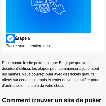
Étape 5
Placez votre première mise
Peu importe le site poker en ligne Belgique que vous
décidez d’utiliser, les étapes pour commencer à jouer sont
les mêmes. Vous pouvez jouer avec des tickets gratuits
offerts sur certains tournois et tenter de vous qualifier pour
d’autres selon la table de votre choix.
Comment trouver un site de poker