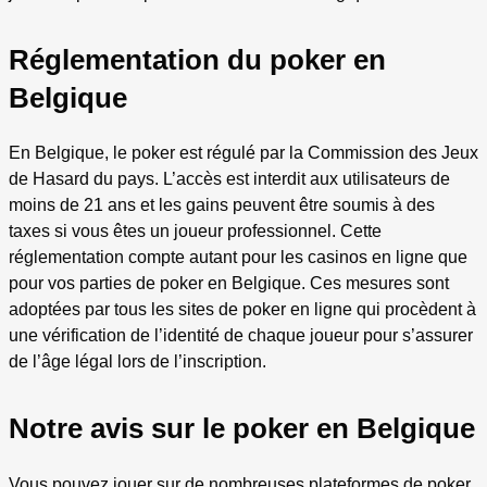
Réglementation du poker en
Belgique
En Belgique, le poker est régulé par la Commission des Jeux
de Hasard du pays. L’accès est interdit aux utilisateurs de
moins de 21 ans et les gains peuvent être soumis à des
taxes si vous êtes un joueur professionnel. Cette
réglementation compte autant pour les casinos en ligne que
pour vos parties de poker en Belgique. Ces mesures sont
adoptées par tous les sites de poker en ligne qui procèdent à
une vérification de l’identité de chaque joueur pour s’assurer
de l’âge légal lors de l’inscription.
Notre avis sur le poker en Belgique
Vous pouvez jouer sur de nombreuses plateformes de poker