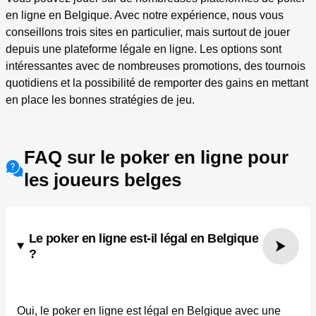
en ligne en Belgique. Avec notre expérience, nous vous
conseillons trois sites en particulier, mais surtout de jouer
depuis une plateforme légale en ligne. Les options sont
intéressantes avec de nombreuses promotions, des tournois
quotidiens et la possibilité de remporter des gains en mettant
en place les bonnes stratégies de jeu.
FAQ sur le poker en ligne pour
les joueurs belges
Le poker en ligne est-il légal en Belgique
?
Oui, le poker en ligne est légal en Belgique avec une