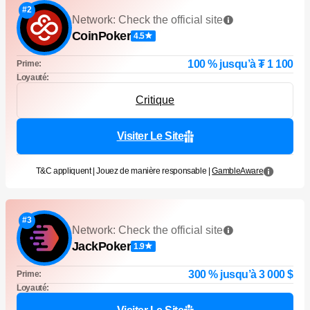
#2
Network: Check the official site
CoinPoker
4.5
100 % jusqu’à ₮ 1 100
Prime:
Loyauté:
Critique
Visiter Le Site
T&C appliquent | Jouez de manière responsable |
GambleAware
#3
Network: Check the official site
JackPoker
1.9
300 % jusqu’à 3 000 $
Prime:
Loyauté: