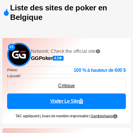
Liste des sites de poker en
Belgique
#1
Network: Check the official site
GGPoker
4.5
100 % à hauteur de 600 $
Prime:
Loyauté:
Critique
Visiter Le Site
T&C appliquent | Jouez de manière responsable |
GambleAware