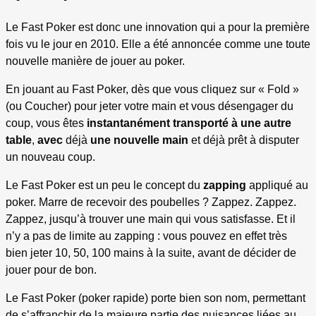
Le Fast Poker est donc une innovation qui a pour la première
fois vu le jour en 2010. Elle a été annoncée comme une toute
nouvelle manière de jouer au poker.
En jouant au Fast Poker, dès que vous cliquez sur « Fold »
(ou Coucher) pour jeter votre main et vous désengager du
coup, vous êtes
instantanément transporté à une autre
table
,
avec
déjà
une nouvelle main
et déjà prêt à disputer
un nouveau coup.
Le Fast Poker est un peu le concept du
zapping
appliqué au
poker. Marre de recevoir des poubelles ? Zappez. Zappez.
Zappez, jusqu’à trouver une main qui vous satisfasse. Et il
n’y a pas de limite au zapping : vous pouvez en effet très
bien jeter 10, 50, 100 mains à la suite, avant de décider de
jouer pour de bon.
Le Fast Poker (poker rapide) porte bien son nom, permettant
de s’affranchir de la majeure partie des nuisances liées au