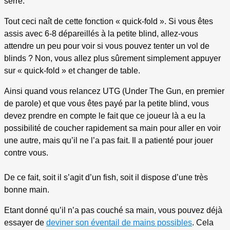
serré.
Tout ceci naît de cette fonction « quick-fold ». Si vous êtes
assis avec 6-8 dépareillés à la petite blind, allez-vous
attendre un peu pour voir si vous pouvez tenter un vol de
blinds ? Non, vous allez plus sûrement simplement appuyer
sur « quick-fold » et changer de table.
Ainsi quand vous relancez UTG (Under The Gun, en premier
de parole) et que vous êtes payé par la petite blind, vous
devez prendre en compte le fait que ce joueur là a eu la
possibilité de coucher rapidement sa main pour aller en voir
une autre, mais qu’il ne l’a pas fait. Il a patienté pour jouer
contre vous.
De ce fait, soit il s’agit d’un fish, soit il dispose d’une très
bonne main.
Etant donné qu’il n’a pas couché sa main, vous pouvez déjà
essayer de
deviner son éventail de mains possibles
. Cela