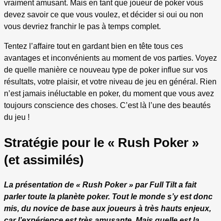
vraiment amusant. Mais en tant que joueur de poker vous
devez savoir ce que vous voulez, et décider si oui ou non
vous devriez franchir le pas à temps complet.
Tentez l’affaire tout en gardant bien en tête tous ces
avantages et inconvénients au moment de vos parties. Voyez
de quelle manière ce nouveau type de poker influe sur vos
résultats, votre plaisir, et votre niveau de jeu en général. Rien
n’est jamais inéluctable en poker, du moment que vous avez
toujours conscience des choses. C’est là l’une des beautés
du jeu !
Stratégie pour le « Rush Poker »
(et assimilés)
La présentation de « Rush Poker » par Full Tilt a fait
parler toute la planète poker. Tout le monde s’y est donc
mis, du novice de base aux joueurs à très hauts enjeux,
car l’expérience est très amusante. Mais quelle est la