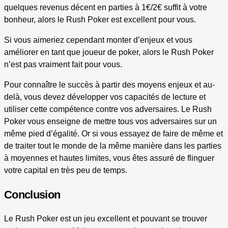
quelques revenus décent en parties à 1€/2€ suffit à votre
bonheur, alors le Rush Poker est excellent pour vous.
Si vous aimeriez cependant monter d’enjeux et vous
améliorer en tant que joueur de poker, alors le Rush Poker
n’est pas vraiment fait pour vous.
Pour connaître le succès à partir des moyens enjeux et au-
delà, vous devez développer vos capacités de lecture et
utiliser cette compétence contre vos adversaires. Le Rush
Poker vous enseigne de mettre tous vos adversaires sur un
même pied d’égalité. Or si vous essayez de faire de même et
de traiter tout le monde de la même manière dans les parties
à moyennes et hautes limites, vous êtes assuré de flinguer
votre capital en très peu de temps.
Conclusion
Le Rush Poker est un jeu excellent et pouvant se trouver