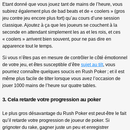
Etant donné que vous jouez tant de mains de l’heure, vous
subirez également plus de bad beats et de « coolers » (gros
jeu contre jeu encore plus fort) qu’au cours d’une session
classique. Ajoutez à ça que les joueurs se couchent à la
seconde en attendant simplement les as et les rois, et ces
« coolers » arrivent bien souvent, pour ne pas dire en
apparence tout le temps.
Si vous n’êtes pas en mesure de contrôler le côté émotionnel
de votre jeu, et êtes susceptible d’être
sujet au tilt
, vous
pourriez connaître quelques soucis en Rush Poker ; et il est
même plus facile de tilter lorsque vous avez l’occasion de
jouer 1000 mains de l’heure sur quatre tables.
3. Cela retarde votre progression au poker
Le plus gros désavantage du Rush Poker est peut-être le fait
qu’il retarde votre progression de joueur de poker. Si
grignoter du rake, gagner juste un peu et enregistrer