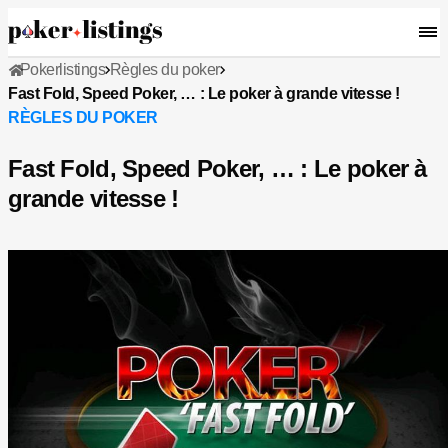
Pokerlistings
Règles du poker
Fast Fold, Speed Poker, … : Le poker à grande vitesse !
RÈGLES DU POKER
Fast Fold, Speed Poker, … : Le poker à
grande vitesse !