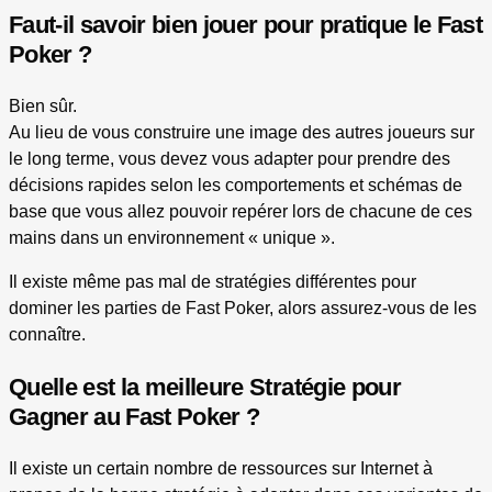
Faut-il savoir bien jouer pour pratique le Fast
Poker ?
Bien sûr.
Au lieu de vous construire une image des autres joueurs sur
le long terme, vous devez vous adapter pour prendre des
décisions rapides selon les comportements et schémas de
base que vous allez pouvoir repérer lors de chacune de ces
mains dans un environnement « unique ».
Il existe même pas mal de stratégies différentes pour
dominer les parties de Fast Poker, alors assurez-vous de les
connaître.
Quelle est la meilleure Stratégie pour
Gagner au Fast Poker ?
Il existe un certain nombre de ressources sur Internet à