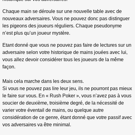
Chaque main se déroule sur une nouvelle table avec de
nouveaux adversaires. Vous ne pouvez donc pas distinguer
les pigeons des joueurs réguliers. Chaque pseudonyme
n’est plus qu’un joueur mystère.
Etant donné que vous ne pouvez pas faire de lectures sur un
adversaire selon votre historique de mains jouées avec lui,
vous allez devoir considérer tous les joueurs de la même
façon.
Mais cela marche dans les deux sens.
Si vous ne pouvez pas lire leur jeu, ils ne pourront pas mieux
le faire sur vous. En « Rush Poker », vous n’avez pas à vous
soucier de deuxième, troisième degré, de la nécessité de
varier votre éventail de mains, ou quelque autre
considération de ce genre, étant donné que votre passif avec
vos adversaires va être minimal.