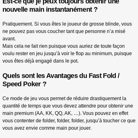
Est-ce que je peux toujours obtenir une
nouvelle main instantanément ?
Pratiquement. Si vous êtes le joueur de grosse blinde, vous
ne pouvez pas vous coucher tant que personne n’a misé
avant.
Mais cela ne fait rien puisque vous auriez de toute façon
voulu rester en jeu jusqu’à voir le flop au minimum, puisque
vous êtes déjà engagé dans le pot.
Quels sont les Avantages du Fast Fold /
Speed Poker ?
Ce mode de jeu vous permet de réduire drastiquement la
quantité de temps que vous devez attendre pour obtenir une
main premium (AA, KK, QQ, AK, …). Vous pouvez en effet
vous contenter de folder, folder, folder, jusqu’à toucher ce que
vous avez envie comme main pour jouer.