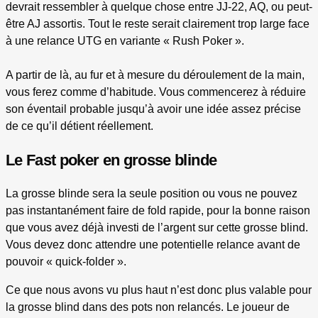
devrait ressembler à quelque chose entre JJ-22, AQ, ou peut-
être AJ assortis. Tout le reste serait clairement trop large face
à une relance UTG en variante « Rush Poker ».
A partir de là, au fur et à mesure du déroulement de la main,
vous ferez comme d’habitude. Vous commencerez à réduire
son éventail probable jusqu’à avoir une idée assez précise
de ce qu’il détient réellement.
Le Fast poker en grosse blinde
La grosse blinde sera la seule position ou vous ne pouvez
pas instantanément faire de fold rapide, pour la bonne raison
que vous avez déjà investi de l’argent sur cette grosse blind.
Vous devez donc attendre une potentielle relance avant de
pouvoir « quick-folder ».
Ce que nous avons vu plus haut n’est donc plus valable pour
la grosse blind dans des pots non relancés. Le joueur de