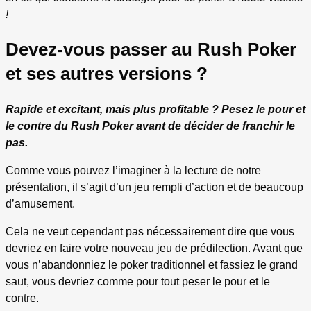
!
Devez-vous passer au Rush Poker
et ses autres versions ?
Rapide et excitant, mais plus profitable ? Pesez le pour et
le contre du Rush Poker avant de décider de franchir le
pas.
Comme vous pouvez l’imaginer à la lecture de notre
présentation, il s’agit d’un jeu rempli d’action et de beaucoup
d’amusement.
Cela ne veut cependant pas nécessairement dire que vous
devriez en faire votre nouveau jeu de prédilection. Avant que
vous n’abandonniez le poker traditionnel et fassiez le grand
saut, vous devriez comme pour tout peser le pour et le
contre.