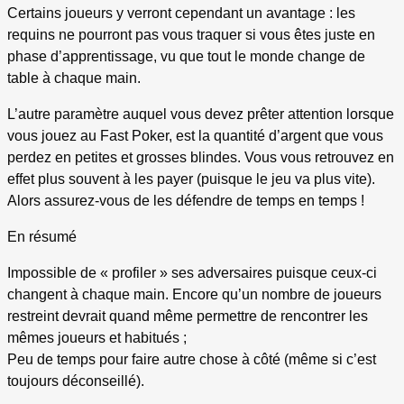
Certains joueurs y verront cependant un avantage : les
requins ne pourront pas vous traquer si vous êtes juste en
phase d’apprentissage, vu que tout le monde change de
table à chaque main.
L’autre paramètre auquel vous devez prêter attention lorsque
vous jouez au Fast Poker, est la quantité d’argent que vous
perdez en petites et grosses blindes. Vous vous retrouvez en
effet plus souvent à les payer (puisque le jeu va plus vite).
Alors assurez-vous de les défendre de temps en temps !
En résumé
Impossible de « profiler » ses adversaires puisque ceux-ci
changent à chaque main. Encore qu’un nombre de joueurs
restreint devrait quand même permettre de rencontrer les
mêmes joueurs et habitués ;
Peu de temps pour faire autre chose à côté (même si c’est
toujours déconseillé).