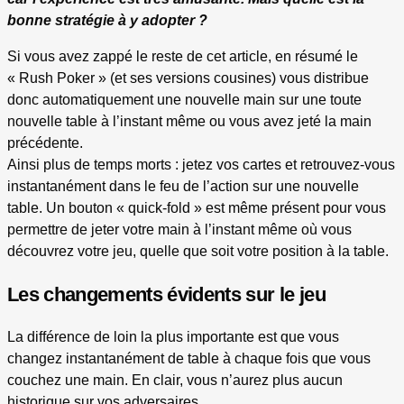
bonne stratégie à y adopter ?
Si vous avez zappé le reste de cet article, en résumé le
« Rush Poker » (et ses versions cousines) vous distribue
donc automatiquement une nouvelle main sur une toute
nouvelle table à l’instant même ou vous avez jeté la main
précédente.
Ainsi plus de temps morts : jetez vos cartes et retrouvez-vous
instantanément dans le feu de l’action sur une nouvelle
table. Un bouton « quick-fold » est même présent pour vous
permettre de jeter votre main à l’instant même où vous
découvrez votre jeu, quelle que soit votre position à la table.
Les changements évidents sur le jeu
La différence de loin la plus importante est que vous
changez instantanément de table à chaque fois que vous
couchez une main. En clair, vous n’aurez plus aucun
historique sur vos adversaires.