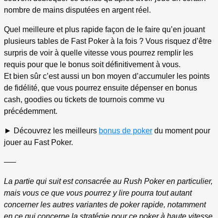
nombre de mains disputées en argent réel.
Quel meilleure et plus rapide façon de le faire qu’en jouant
plusieurs tables de Fast Poker à la fois ? Vous risquez d’être
surpris de voir à quelle vitesse vous pourrez remplir les
requis pour que le bonus soit définitivement à vous.
Et bien sûr c’est aussi un bon moyen d’accumuler les points
de fidélité, que vous pourrez ensuite dépenser en bonus
cash, goodies ou tickets de tournois comme vu
précédemment.
► Découvrez les meilleurs
bonus de poker
du moment pour
jouer au Fast Poker.
—–
La partie qui suit est consacrée au Rush Poker en particulier,
mais vous ce que vous pourrez y lire pourra tout autant
concerner les autres variantes de poker rapide, notamment
en ce qui concerne la stratégie pour ce poker à haute vitesse