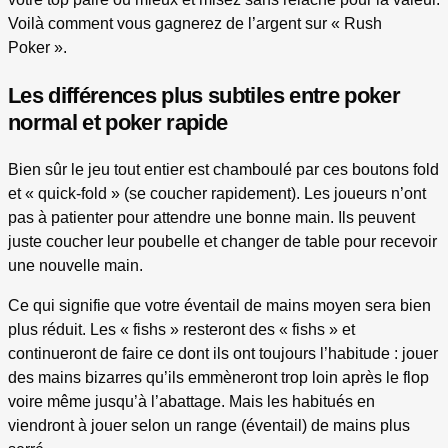
Voilà comment vous gagnerez de l’argent sur « Rush
Poker ».
Les différences plus subtiles entre poker
normal et poker rapide
Bien sûr le jeu tout entier est chamboulé par ces boutons fold
et « quick-fold » (se coucher rapidement). Les joueurs n’ont
pas à patienter pour attendre une bonne main. Ils peuvent
juste coucher leur poubelle et changer de table pour recevoir
une nouvelle main.
Ce qui signifie que votre éventail de mains moyen sera bien
plus réduit. Les « fishs » resteront des « fishs » et
continueront de faire ce dont ils ont toujours l’habitude : jouer
des mains bizarres qu’ils emmèneront trop loin après le flop
voire même jusqu’à l’abattage. Mais les habitués en
viendront à jouer selon un range (éventail) de mains plus