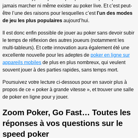
jamais marcher ni même exister au poker live. Et c’est peut-
être l’une des raisons pour lesquelles c’est
l’un des modes
de jeu les plus populaires
aujourd’hui.
Il est donc enfin possible de jouer au poker sans devoir subir
le temps de réflexion des autres joueurs (notamment les
multi-tableurs). Et cette innovation aura également été une
excellente nouvelle pour les adeptes de
poker en ligne sur
appareils mobiles
de plus en plus nombreux, qui veulent
souvent jouer à des parties rapides, sans temps mort.
Poursuivez votre lecture ci-dessous pour en savoir plus à
propos de ce « poker à grande vitesse », et trouver une salle
de poker en ligne pour y jouer.
Zoom Poker, Go Fast… Toutes les
réponses à vos questions sur le
speed poker