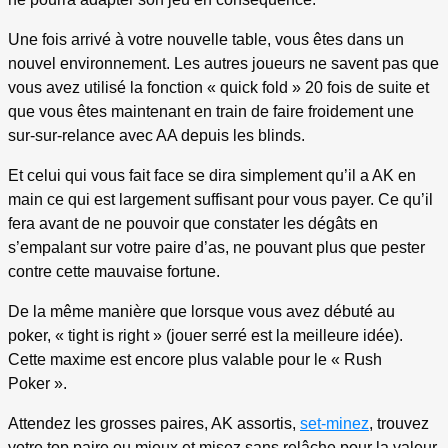
Une fois arrivé à votre nouvelle table, vous êtes dans un
nouvel environnement. Les autres joueurs ne savent pas que
vous avez utilisé la fonction « quick fold » 20 fois de suite et
que vous êtes maintenant en train de faire froidement une
sur-sur-relance avec AA depuis les blinds.
Et celui qui vous fait face se dira simplement qu’il a AK en
main ce qui est largement suffisant pour vous payer. Ce qu’il
fera avant de ne pouvoir que constater les dégâts en
s’empalant sur votre paire d’as, ne pouvant plus que pester
contre cette mauvaise fortune.
De la même manière que lorsque vous avez débuté au
poker, « tight is right » (jouer serré est la meilleure idée).
Cette maxime est encore plus valable pour le « Rush
Poker ».
Attendez les grosses paires, AK assortis,
set-minez
, trouvez
votre top paire ou mieux et misez sans relâche pour la valeur.