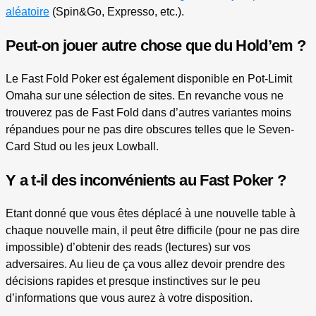
aléatoire
(Spin&Go, Expresso, etc.).
Peut-on jouer autre chose que du Hold’em ?
Le Fast Fold Poker est également disponible en Pot-Limit
Omaha sur une sélection de sites. En revanche vous ne
trouverez pas de Fast Fold dans d’autres variantes moins
répandues pour ne pas dire obscures telles que le Seven-
Card Stud ou les jeux Lowball.
Y a t-il des inconvénients au Fast Poker ?
Etant donné que vous êtes déplacé à une nouvelle table à
chaque nouvelle main, il peut être difficile (pour ne pas dire
impossible) d’obtenir des reads (lectures) sur vos
adversaires. Au lieu de ça vous allez devoir prendre des
décisions rapides et presque instinctives sur le peu
d’informations que vous aurez à votre disposition.