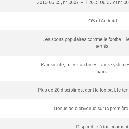
2010-06-05, n° 0007-PH-2015-06-07 et n° 0
iOS et Android
Les sports populaires comme le football, le
tennis
Pari simple, paris combinés, paris systèmes
paris
Plus de 20 disciplines, dont le football, le ten
Bonus de bienvenue sur la première 
Disponible à tout moment