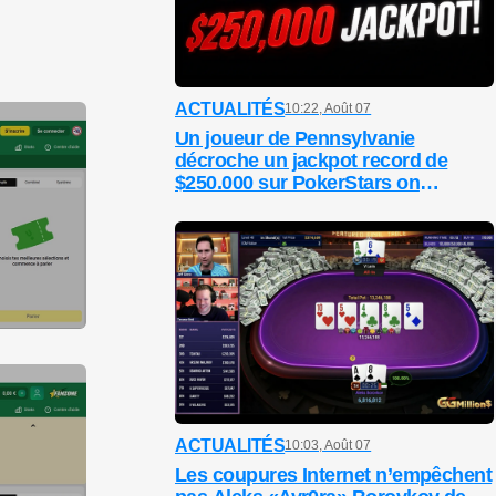
ACTUALITÉS
10:22, Août 07
Un joueur de Pennsylvanie
décroche un jackpot record de
$250.000 sur PokerStars on
FanDuel
ACTUALITÉS
10:03, Août 07
Les coupures Internet n’empêchent