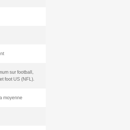
nt
um sur football,
et foot US (NFL).
 la moyenne