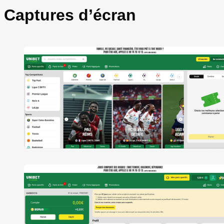
Captures d’écran