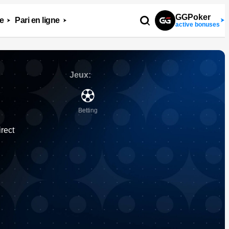
GGPoker
e
Pari en ligne
active bonuses
Jeux:
Betting
rect