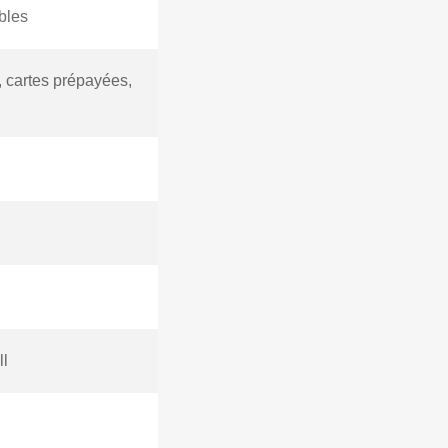
ibles
, cartes prépayées,
ll