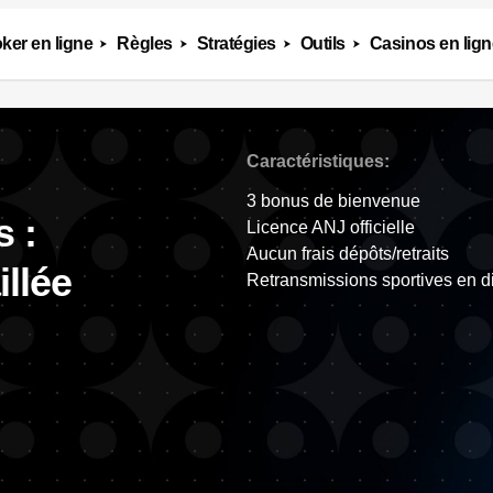
ker en ligne
Règles
Stratégies
Outils
Casinos en lign
Caractéristiques:
3 bonus de bienvenue
s :
Licence ANJ officielle
Aucun frais dépôts/retraits
illée
Retransmissions sportives en di