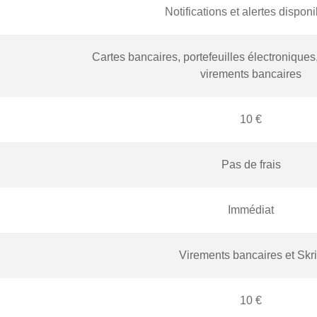
Notifications et alertes dispon
Cartes bancaires, portefeuilles électroniques
virements bancaires
10 €
Pas de frais
Immédiat
Virements bancaires et Skri
10 €