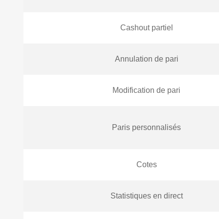
Cashout partiel
Annulation de pari
Modification de pari
Paris personnalisés
Cotes
Statistiques en direct