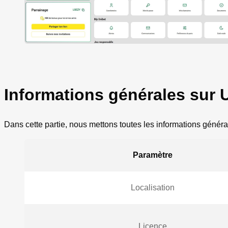
Informations générales sur U
Dans cette partie, nous mettons toutes les informations générale
Paramètre
Localisation
Licence