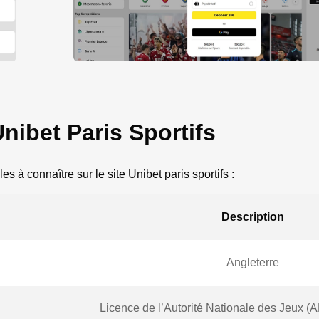
nibet Paris Sportifs
s à connaître sur le site Unibet paris sportifs :
Description
Angleterre
Licence de l’Autorité Nationale des Jeux (A