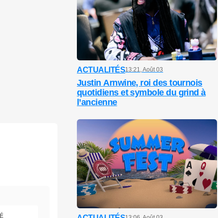
ACTUALITÉS
13:21, Août 03
Justin Arnwine, roi des tournois
quotidiens et symbole du grind à
l’ancienne
TÉ
ACTUALITÉS
13:06, Août 03