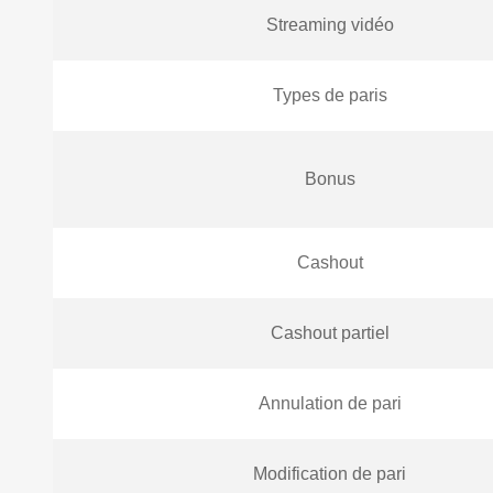
Streaming vidéo
Types de paris
Bonus
Cashout
Cashout partiel
Annulation de pari
Modification de pari