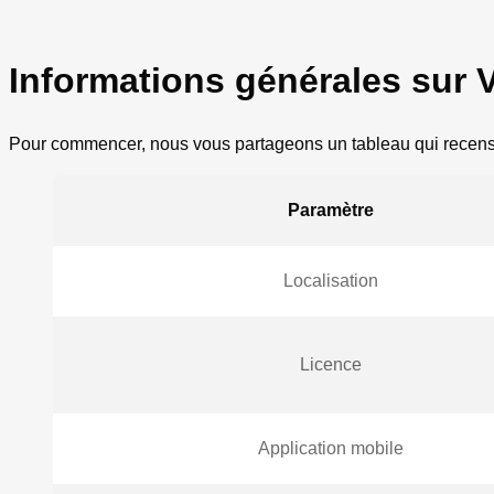
Informations générales sur 
Pour commencer, nous vous partageons un tableau qui recense
Paramètre
Localisation
Licence
Application mobile