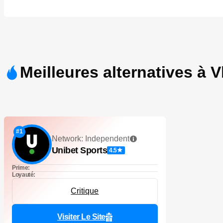
Meilleures alternatives à 
#1
Network: Independent
Unibet Sports
4.5
Prime:
Loyauté:
Critique
Visiter Le Site