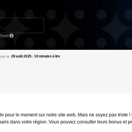
Aware
28 août 2025 · 10 minutes à lire
our le :
e pour le moment sur notre site web. Mais ne soyez pas triste 
paris dans votre région. Vous pouvez consulter leurs bonus et pro