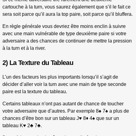
cartouche à la turn, vous saurez également que s’il le fait ce
sera soit parce qu’il aura la top paire, soit parce qu’il bluffera.
En règle générale vous devriez être moins enclin à suivre
avec une main vulnérable de type deuxième paire si votre
adversaire a des chances de continuer de mettre la pression
à la turn et à la river.
2) La Texture du Tableau
L’un des facteurs les plus importants lorsqu’il s’agit de
décider d’aller voir la turn avec une main de type seconde
paire est la texture du tableau.
Certains tableaux n’ont pas autant de chance de toucher
votre adversaire que d’autres. Par exemple 8♠ 7♠ a plus de
chances d’être bon sur un tableau J♥ 8♦ 4♠ que sur un
tableau K♥ 2♣ 7♣.