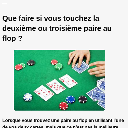
—
Que faire si vous touchez la
deuxième ou troisième paire au
flop ?
Lorsque vous trouvez une paire au flop en utilisant l’une
de vos deux cartes, mais que ce n’est pas la meilleure