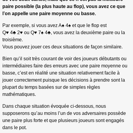
paire possible (la plus haute au flop), vous avez ce que
l’on appelle une paire moyenne ou basse.
Par exemple, si vous avez A♠ 4♠ et que le flop est
Q♥ 4♣ 2♥ ou Q♥ 7♠ 4♣, vous avez la deuxième paire ou la
troisième.
Vous pouvez jouer ces deux situations de façon similaire.
Bien qu’il soit très courant de voir des joueurs débutants ou
intermédiaires faire des erreurs avec une paire moyenne ou
basse, c’est en réalité une situation relativement facile à
jouer correctement puisque les décisions à prendre sont la
plupart du temps basées sur de simples règles
mathématiques.
Dans chaque situation évoquée ci-dessous, nous
supposerons qu’au moins l’un de vos adversaires possède
une paire plus forte et que plusieurs joueurs sont engagés
dans le pot.