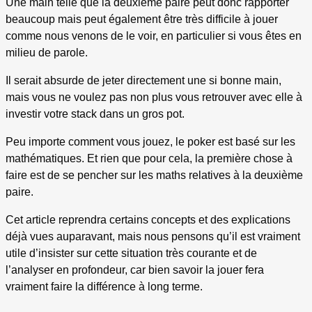
Une main telle que la deuxième paire peut donc rapporter
beaucoup mais peut également être très difficile à jouer
comme nous venons de le voir, en particulier si vous êtes en
milieu de parole.
Il serait absurde de jeter directement une si bonne main,
mais vous ne voulez pas non plus vous retrouver avec elle à
investir votre stack dans un gros pot.
Peu importe comment vous jouez, le poker est basé sur les
mathématiques. Et rien que pour cela, la première chose à
faire est de se pencher sur les maths relatives à la deuxième
paire.
Cet article reprendra certains concepts et des explications
déjà vues auparavant, mais nous pensons qu’il est vraiment
utile d’insister sur cette situation très courante et de
l’analyser en profondeur, car bien savoir la jouer fera
vraiment faire la différence à long terme.