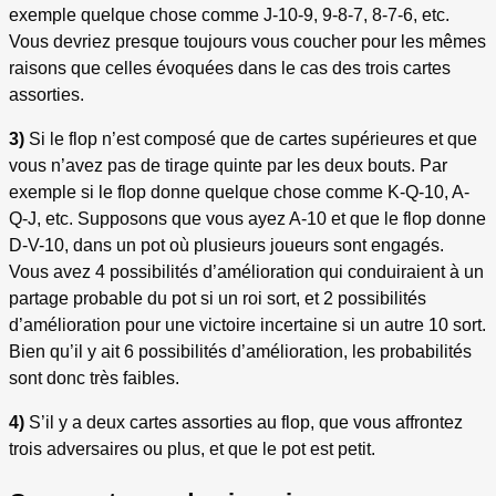
exemple quelque chose comme J-10-9, 9-8-7, 8-7-6, etc.
Vous devriez presque toujours vous coucher pour les mêmes
raisons que celles évoquées dans le cas des trois cartes
assorties.
3)
Si le flop n’est composé que de cartes supérieures et que
vous n’avez pas de tirage quinte par les deux bouts. Par
exemple si le flop donne quelque chose comme K-Q-10, A-
Q-J, etc. Supposons que vous ayez A-10 et que le flop donne
D-V-10, dans un pot où plusieurs joueurs sont engagés.
Vous avez 4 possibilités d’amélioration qui conduiraient à un
partage probable du pot si un roi sort, et 2 possibilités
d’amélioration pour une victoire incertaine si un autre 10 sort.
Bien qu’il y ait 6 possibilités d’amélioration, les probabilités
sont donc très faibles.
4)
S’il y a deux cartes assorties au flop, que vous affrontez
trois adversaires ou plus, et que le pot est petit.