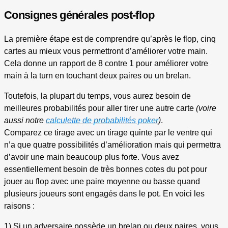
Consignes générales post-flop
La première étape est de comprendre qu’après le flop, cinq
cartes au mieux vous permettront d’améliorer votre main.
Cela donne un rapport de 8 contre 1 pour améliorer votre
main à la turn en touchant deux paires ou un brelan.
Toutefois, la plupart du temps, vous aurez besoin de
meilleures probabilités pour aller tirer une autre carte
(voire
aussi notre
calculette de probabilités poker
)
.
Comparez ce tirage avec un tirage quinte par le ventre qui
n’a que quatre possibilités d’amélioration mais qui permettra
d’avoir une main beaucoup plus forte. Vous avez
essentiellement besoin de très bonnes cotes du pot pour
jouer au flop avec une paire moyenne ou basse quand
plusieurs joueurs sont engagés dans le pot. En voici les
raisons :
1) Si un adversaire possède un brelan ou deux paires, vous