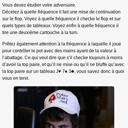
Vous devez étudier votre adversaire.
Décelez à quelle fréquence il fait une mise de continuation
sur le flop. Voyez à quelle fréquence il checke le flop et sur
quels types de tableaux. Voyez enfin à quelle fréquence il
tire une deuxième cartouche à la turn.
Prêtez également attention à la fréquence à laquelle il joue
pour contrôler le pot avec des mains ayant de la valeur à
l’abattage. Ce qui veut dire que s’il checke toujours à moins
d’avoir la top paire, et qu’il ne mise ou qu’il ne bluffe qu’avec
la top paire sur un tableau J♥ 7♠ 3♣, vous savez donc à quoi
vous en tenir.