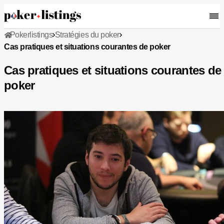
Pokerlistings
Stratégies du poker
Cas pratiques et situations courantes de poker
Cas pratiques et situations courantes de
poker