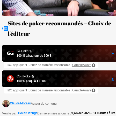
Sites de poker recommandés – Choix de
l'éditeur
GGPoker
100 % à hauteur de 600 $
T&C appliquent | Jouez de manière responsable |
GambleAware
CoinPoker
100 % jusqu’à ₮ 1 100
T&C appliquent | Jouez de manière responsable |
GambleAware
Claude Moreau
Auteur du contenu
PokerListings
9 janvier 2026 · 51 minutes à lire
Vérifié par :
Dernière mise à jour le :