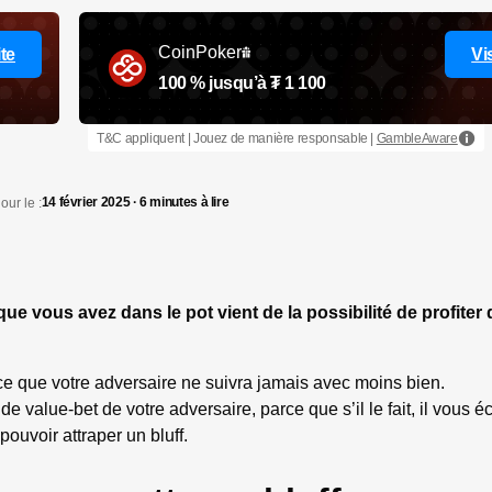
CoinPoker
ite
Vi
100 % jusqu’à ₮ 1 100
T&C appliquent | Jouez de manière responsable |
GambleAware
14 février 2025 · 6 minutes à lire
our le :
ue vous avez dans le pot vient de la possibilité de profiter 
rce que votre adversaire ne suivra jamais avec moins bien.
de value-bet de votre adversaire, parce que s’il le fait, il vous é
pouvoir attraper un bluff.