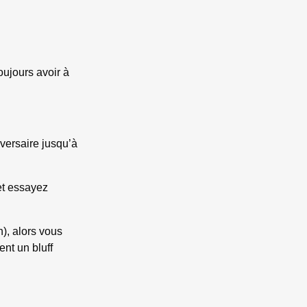
oujours avoir à
versaire jusqu’à
 et essayez
n), alors vous
ent un bluff