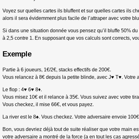
Voyez sur quelles cartes ils bluffent et sur quelles cartes ils
alors il sera évidemment plus facile de l’attraper avec votre blu
Si dans une situation donnée vous pensez qu’il bluffe 50% du t
à 2,5 contre 1. En supposant que vos calculs sont corrects, vou
Exemple
Partie à 6 joueurs, 1€/2€, stacks effectifs de 200€.
Vous relancez à 8€ depuis la petite blinde, avec J
♥
T
♥
. Votre 
Le flop : 4
♥
6
♥
8
♦
.
Vous misez 10€ et il relance à 35€. Vous suivez avec votre tirag
Vous checkez, il mise 66€, et vous payez.
La river est le 8
♠
. Vous checkez. Votre adversaire envoie 100€
Bon, vous devriez déjà tout de suite réaliser que votre main est
votre adversaire a montré de la force (a en tout les cas agressé)