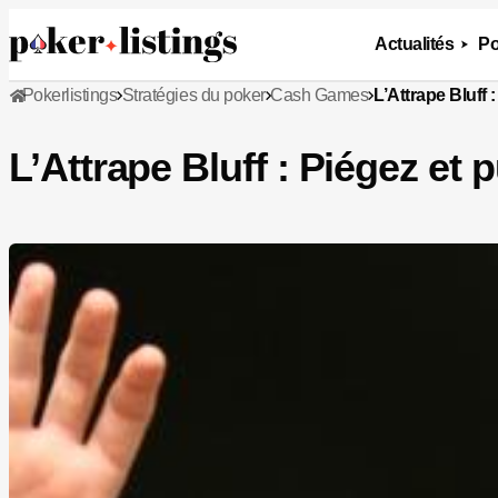
Actualités
Po
Pokerlistings
Stratégies du poker
Cash Games
L’Attrape Bluff 
L’Attrape Bluff : Piégez et 