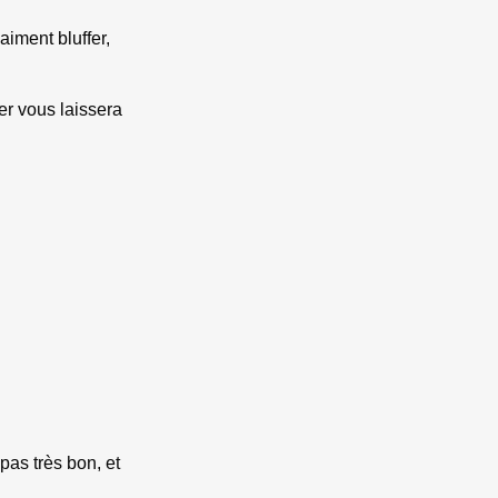
aiment bluffer,
er vous laissera
pas très bon, et