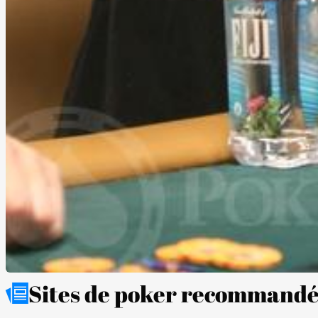
Sites de poker recommandés