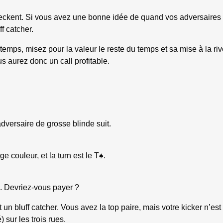
 checkent. Si vous avez une bonne idée de quand vos adversaires 
ff catcher.
emps, misez pour la valeur le reste du temps et sa mise à la riv
s aurez donc un call profitable.
adversaire de grosse blinde suit.
e couleur, et la turn est le T
♠
.
. Devriez-vous payer ?
 un bluff catcher. Vous avez la top paire, mais votre kicker n’est 
 sur les trois rues.