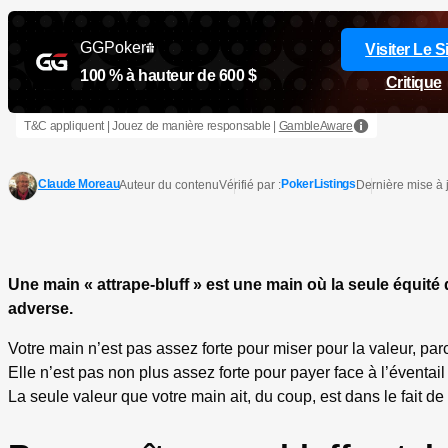
GGPoker
Visiter Le S
100 % à hauteur de 600 $
Critique
T&C appliquent | Jouez de manière responsable |
GambleAware
Claude Moreau
PokerListings
Auteur du contenu
Vérifié par :
Dernière mise à j
Une main « attrape-bluff » est une main où la seule équité q
adverse.
Votre main n’est pas assez forte pour miser pour la valeur, pa
Elle n’est pas non plus assez forte pour payer face à l’éventail 
La seule valeur que votre main ait, du coup, est dans le fait de 