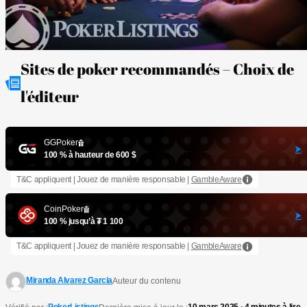
Sites de poker recommandés – Choix de
l'éditeur
GGPoker
100 % à hauteur de 600 $
T&C appliquent | Jouez de manière responsable |
GambleAware
CoinPoker
100 % jusqu’à ₮ 1 100
T&C appliquent | Jouez de manière responsable |
GambleAware
Miranda Alvarez Garcia
Auteur du contenu
PokerListings
10 mars 2025 · 4 minutes à lire