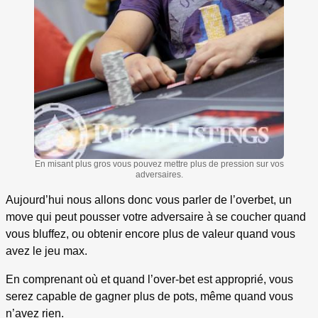
En misant plus gros vous pouvez mettre plus de pression sur vos
adversaires.
Aujourd’hui nous allons donc vous parler de l’overbet, un
move qui peut pousser votre adversaire à se coucher quand
vous bluffez, ou obtenir encore plus de valeur quand vous
avez le jeu max.
En comprenant où et quand l’over-bet est approprié, vous
serez capable de gagner plus de pots, même quand vous
n’avez rien.