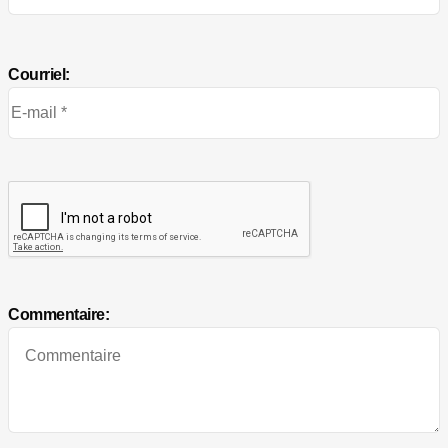
Courriel:
Commentaire: