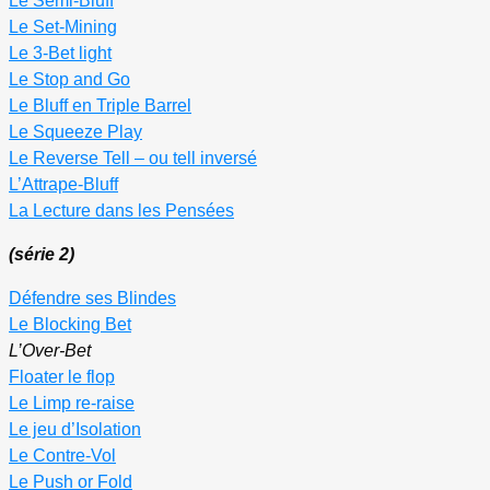
Le Semi-Bluff
Le Set-Mining
Le 3-Bet light
Le Stop and Go
Le Bluff en Triple Barrel
Le Squeeze Play
Le Reverse Tell – ou tell inversé
L’Attrape-Bluff
La Lecture dans les Pensées
(série 2)
Défendre ses Blindes
Le Blocking Bet
L’Over-Bet
Floater le flop
Le Limp re-raise
Le jeu d’Isolation
Le Contre-Vol
Le Push or Fold