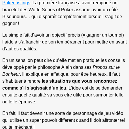
PokerListings
. La première française à avoir remporté un
bracelet des World Series of Poker assume avoir un côté
Bisounours… qui disparaît complètement lorsqu’il s’agit de
gagner !
Le simple fait d’avoir un objectif précis (= gagner un tournoi)
l’aide à s’affranchir de son tempérament pour mettre en avant
d’autres qualités.
En un sens, on peut dire qu’elle met en pratique les conseils
développé par le philosophe Alain dans ses
Propos sur le
Bonheur
. Il explique en effet que, pour être heureux, il faut
s’habituer à rendre
les situations que vous rencontrez
comme s’il s’agissait d’un jeu
. L’idée est de se demander
ensuite quelle qualité va vous être utile pour surmonter telle
ou telle épreuve.
En fait, il faut devenir une sorte de personnage de jeu vidéo
qui utilise un super pouvoir différent quand il doit affronter tel
ou tel méchant !