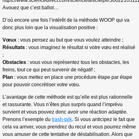
https://www.sciencedirect.com/science/article/pii/S00221031
Avouez que c’est ballot…
D’où encore une fois l’intérêt de la méthode WOOP qui va
donc plus loin que la visualisation positive :
Vœux
: vous pensez au but que vous voulez atteindre ;
Résultats
: vous imaginez le résultat si votre vœu est réalisé
;
Obstacles
: vous vous représentez tous les obstacles, les
freins, tout ce qui peut survenir de négatif ;
Plan
: vous mettez en place une procédure étape par étape
pour pouvoir concrétiser votre vœu.
L’avantage de cette méthode est qu’elle est plus rationnelle
et rassurante. Vous n’êtes plus surpris quand l’imprévu
survient et vous pouvez donc avoir une réaction adaptée.
Prenons l’exemple du
trash-talk
. Si vous anticipez le fait que
cela va arriver, vous prendrez du recul et vous pourrez même
vous amuser de cette tentative de déstabilisation. Alors que