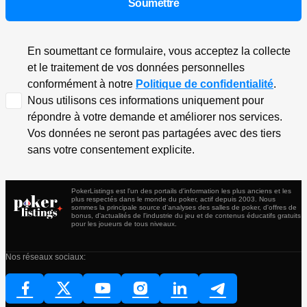
En soumettant ce formulaire, vous acceptez la collecte
et le traitement de vos données personnelles
conformément à notre
Politique de confidentialité
.
Nous utilisons ces informations uniquement pour
répondre à votre demande et améliorer nos services.
Vos données ne seront pas partagées avec des tiers
sans votre consentement explicite.
PokerListings est l'un des portails d'information les plus anciens et les
plus respectés dans le monde du poker, actif depuis 2003. Nous
sommes la principale source d'analyses des salles de poker, d'offres de
bonus, d'actualités de l'industrie du jeu et de contenus éducatifs gratuits
pour les joueurs de tous niveaux.
Nos réseaux sociaux: