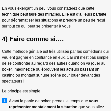
En vous exerçant un peu, vous constaterez que cette
technique peut faire des miracles. Elle est d’ailleurs parfaite
pour dédramatiser les situations et prendre un peu de recul
sur tout ce qui peut se présenter à vous.
4) Faire comme si….
Cette méthode géniale est très utilisée par les comédiens qui
veulent gagner en confiance en eux. Car s’il n’est pas simple
de se confronter au regard des autres quand on va jouer au
poker, imaginez ce qu’éprouvent les acteurs passant un
casting ou montant sur une scène pour jouer devant des
spectateurs !
Le principe est simple :
Avant la partie de poker, prenez le temps que
vous
représenter mentalement la situation
que vous allez