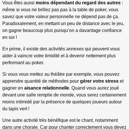
Vous êtes aussi
moins dépendant du regard des autres
:
même si vous ne brillez pas pas à la table de poker, vous
savez que votre valeur personnelle ne dépend pas de ça.
Paradoxalement, en mettant un peu de distance avec le jeu,
on gagne beaucoup plus puisqu’on a davantage confiance
en soi !
En prime, il existe des activités annexes qui peuvent vous
aider à vaincre votre timidité et à devenir nettement plus
performant au poker.
Si vous vous mettez au théâtre par exemple, vous pouvez
apprendre quantité de méthodes pour
gérer votre stress
et
gagner en
aisance relationnelle
. Quand vous aurez joué
devant une salle remplie de monde, vous serez certainement
moins intimidé par la présence de quelques joueurs autour
du tapis vert !
Une autre activité très bénéfique est le chant, notamment
dans une chorale. Car pour chanter correctement vous devez