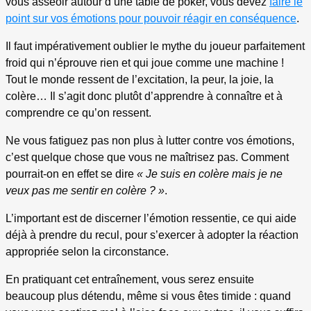
vous asseoir autour d’une table de poker, vous devez
faire le
point sur vos émotions pour pouvoir réagir en conséquence
.
Il faut impérativement oublier le mythe du joueur parfaitement
froid qui n’éprouve rien et qui joue comme une machine !
Tout le monde ressent de l’excitation, la peur, la joie, la
colère… Il s’agit donc plutôt d’apprendre à connaître et à
comprendre ce qu’on ressent.
Ne vous fatiguez pas non plus à lutter contre vos émotions,
c’est quelque chose que vous ne maîtrisez pas. Comment
pourrait-on en effet se dire
« Je suis en colère mais je ne
veux pas me sentir en colère ? »
.
L’important est de discerner l’émotion ressentie, ce qui aide
déjà à prendre du recul, pour s’exercer à adopter la réaction
appropriée selon la circonstance.
En pratiquant cet entraînement, vous serez ensuite
beaucoup plus détendu, même si vous êtes timide : quand