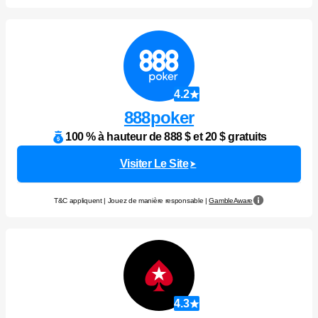
4.2
888poker
100 % à hauteur de 888 $ et 20 $ gratuits
Visiter Le Site
T&C appliquent | Jouez de manière responsable |
GambleAware
4.3