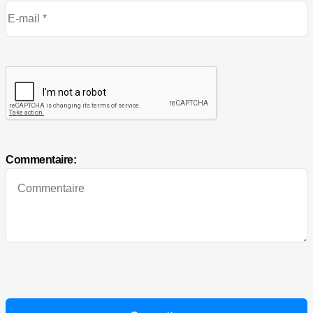
Commentaire: