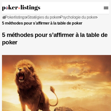
Pokerlistings
Stratégies du poker
Psychologie du poker
5 méthodes pour s’affirmer à la table de poker
5 méthodes pour s’affirmer à la table de
poker