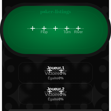
Flop
Turn
River
Joueur 1
Victoire
0%
Égalité
0%
Joueur 2
Victoire
0%
Égalité
0%