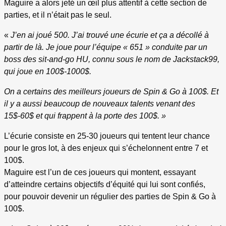
Maguire a alors jeté un œil plus attentif à cette section de
parties, et il n’était pas le seul.
«
J’en ai joué 500. J’ai trouvé une écurie et ça a décollé à
partir de là. Je joue pour l’équipe « 651 » conduite par un
boss des sit-and-go HU, connu sous le nom de Jackstack99,
qui joue en 100$-1000$.
On a certains des meilleurs joueurs de Spin & Go à 100$. Et
il y a aussi beaucoup de nouveaux talents venant des
15$-60$ et qui frappent à la porte des 100$. »
L’écurie consiste en 25-30 joueurs qui tentent leur chance
pour le gros lot, à des enjeux qui s’échelonnent entre 7 et
100$.
Maguire est l’un de ces joueurs qui montent, essayant
d’atteindre certains objectifs d’équité qui lui sont confiés,
pour pouvoir devenir un régulier des parties de Spin & Go à
100$.