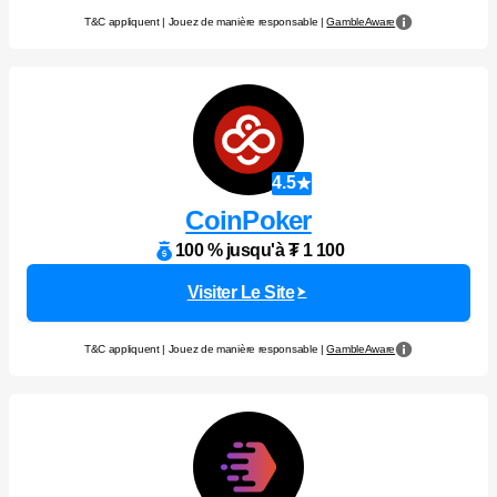
T&C appliquent | Jouez de manière responsable |
GambleAware
4.5
CoinPoker
100 % jusqu'à ₮ 1 100
Visiter Le Site
T&C appliquent | Jouez de manière responsable |
GambleAware