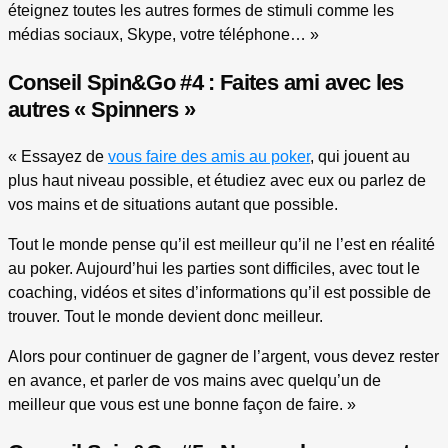
éteignez toutes les autres formes de stimuli comme les
médias sociaux, Skype, votre téléphone… »
Conseil Spin&Go #4 : Faites ami avec les
autres « Spinners »
« Essayez de
vous faire des amis au poker
, qui jouent au
plus haut niveau possible, et étudiez avec eux ou parlez de
vos mains et de situations autant que possible.
Tout le monde pense qu’il est meilleur qu’il ne l’est en réalité
au poker. Aujourd’hui les parties sont difficiles, avec tout le
coaching, vidéos et sites d’informations qu’il est possible de
trouver. Tout le monde devient donc meilleur.
Alors pour continuer de gagner de l’argent, vous devez rester
en avance, et parler de vos mains avec quelqu’un de
meilleur que vous est une bonne façon de faire. »