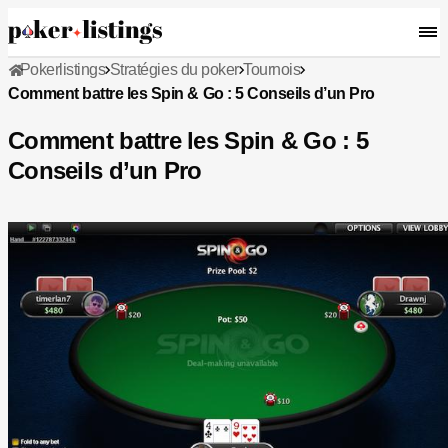
Pokerlistings
Stratégies du poker
Tournois
Comment battre les Spin & Go : 5 Conseils d’un Pro
2
3
4
5
6
Comment battre les Spin & Go : 5
7
8
9
T
J
Conseils d’un Pro
Q
K
A
2
3
4
5
6
7
8
9
T
J
Q
K
A
2
3
4
5
6
7
8
9
T
J
Q
K
A
2
3
4
5
6