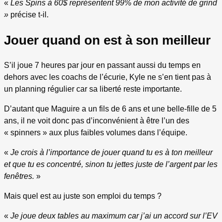
«
Les Spins à 60$ représentent 99% de mon activité de grind
»
précise t-il.
Jouer quand on est à son meilleur
S’il joue 7 heures par jour en passant aussi du temps en
dehors avec les coachs de l’écurie, Kyle ne s’en tient pas à
un planning régulier car sa liberté reste importante.
D’autant que Maguire a un fils de 6 ans et une belle-fille de 5
ans, il ne voit donc pas d’inconvénient à être l’un des
« spinners » aux plus faibles volumes dans l’équipe.
«
Je crois à l’importance de jouer quand tu es à ton meilleur
et que tu es concentré, sinon tu jettes juste de l’argent par les
fenêtres.
»
Mais quel est au juste son emploi du temps ?
«
Je joue deux tables au maximum car j’ai un accord sur l’EV