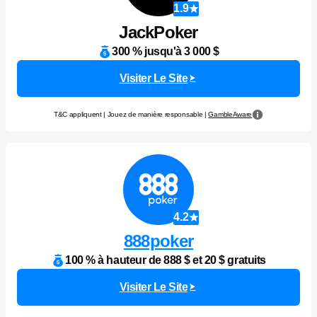
1.9
JackPoker
300 % jusqu'à 3 000 $
Visiter Le Site
T&C appliquent | Jouez de manière responsable |
GambleAware
4.2
888poker
100 % à hauteur de 888 $ et 20 $ gratuits
Visiter Le Site