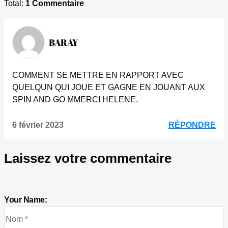
Total:
1 Commentaire
BARAY
COMMENT SE METTRE EN RAPPORT AVEC
QUELQUN QUI JOUE ET GAGNE EN JOUANT AUX
SPIN AND GO MMERCI HELENE.
6 février 2023
RÉPONDRE
Laissez votre commentaire
Your Name: