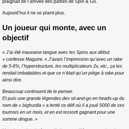
plaignait de l’arrivée des parties de Spin & Go.
Aujourd’hui il ne se plaint plus.
Un joueur qui monte, avec un
objectif
«
J’ai été mauvaise langue avec les Spins aux début
»
confesse Maguire. «
J’avais l’impression qu’avec un rake
de 5-6%, l’hyperstructure, les multiplicateurs 2x, etc., ça les
rendait imbattables et que ce n’était qu’un piège à rake pour
ainsi dire.
Beaucoup continuent de le penser.
Et puis une grande légendes des sit-and-go en heads-up du
nom de « bighustla » a tenté ce défi où il a joué 5000 de ces
tournois en un mois, et en est ressorti gagnant pour une
somme dingue. »