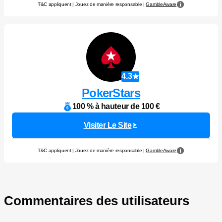
T&C appliquent | Jouez de manière responsable |
GambleAware
4.3
PokerStars
100 % à hauteur de 100 €
Visiter Le Site
T&C appliquent | Jouez de manière responsable |
GambleAware
Commentaires des utilisateurs