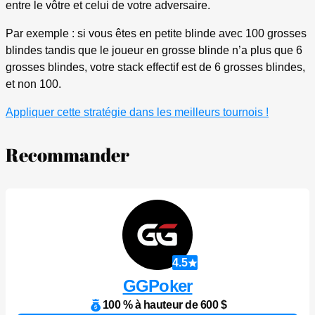
entre le vôtre et celui de votre adversaire.
Par exemple : si vous êtes en petite blinde avec 100 grosses
blindes tandis que le joueur en grosse blinde n’a plus que 6
grosses blindes, votre stack effectif est de 6 grosses blindes,
et non 100.
Appliquer cette stratégie dans les meilleurs tournois !
Recommander
4.5
GGPoker
100 % à hauteur de 600 $