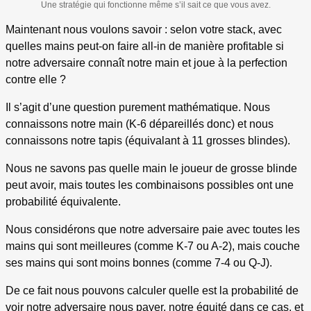
Une stratégie qui fonctionne même s’il sait ce que vous avez.
Maintenant nous voulons savoir : selon votre stack, avec
quelles mains peut-on faire all-in de manière profitable si
notre adversaire connaît notre main et joue à la perfection
contre elle ?
Il s’agit d’une question purement mathématique. Nous
connaissons notre main (K-6 dépareillés donc) et nous
connaissons notre tapis (équivalant à 11 grosses blindes).
Nous ne savons pas quelle main le joueur de grosse blinde
peut avoir, mais toutes les combinaisons possibles ont une
probabilité équivalente.
Nous considérons que notre adversaire paie avec toutes les
mains qui sont meilleures (comme K-7 ou A-2), mais couche
ses mains qui sont moins bonnes (comme 7-4 ou Q-J).
De ce fait nous pouvons calculer quelle est la probabilité de
voir notre adversaire nous payer, notre équité dans ce cas, et