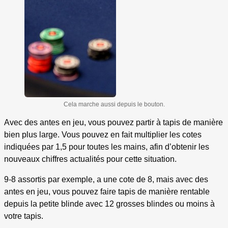
Cela marche aussi depuis le bouton.
Avec des antes en jeu, vous pouvez partir à tapis de manière
bien plus large. Vous pouvez en fait multiplier les cotes
indiquées par 1,5 pour toutes les mains, afin d’obtenir les
nouveaux chiffres actualités pour cette situation.
9-8 assortis par exemple, a une cote de 8, mais avec des
antes en jeu, vous pouvez faire tapis de manière rentable
depuis la petite blinde avec 12 grosses blindes ou moins à
votre tapis.