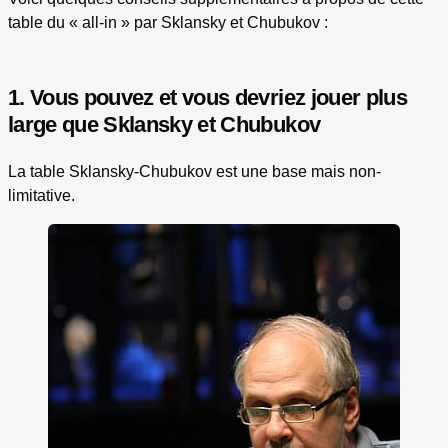
table du « all-in » par Sklansky et Chubukov :
1. Vous pouvez et vous devriez jouer plus
large que Sklansky et Chubukov
La table Sklansky-Chubukov est une base mais non-
limitative.