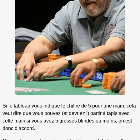
Si le tableau vous indique le chiffre de 5 pour une main, cela
veut dire que vous pouvez (et devriez !) partir à tapis avec
cette main si vous avez 5 grosses blindes ou moins, on est
donc d’accord.