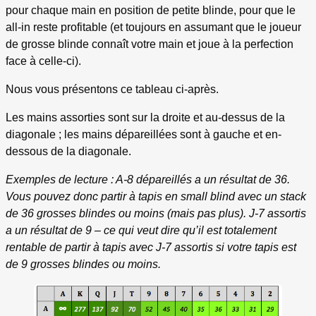
pour chaque main en position de petite blinde, pour que le
all-in reste profitable (et toujours en assumant que le joueur
de grosse blinde connaît votre main et joue à la perfection
face à celle-ci).
Nous vous présentons ce tableau ci-après.
Les mains assorties sont sur la droite et au-dessus de la
diagonale ; les mains dépareillées sont à gauche et en-
dessous de la diagonale.
Exemples de lecture : A-8 dépareillés a un résultat de 36.
Vous pouvez donc partir à tapis en small blind avec un stack
de 36 grosses blindes ou moins (mais pas plus). J-7 assortis
a un résultat de 9 – ce qui veut dire qu’il est totalement
rentable de partir à tapis avec J-7 assortis si votre tapis est
de 9 grosses blindes ou moins.