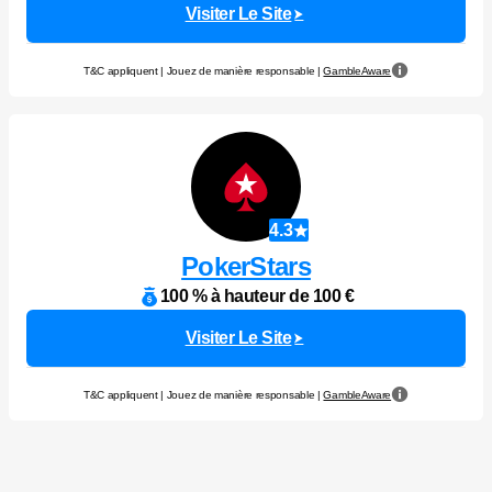
Visiter Le Site
T&C appliquent | Jouez de manière responsable |
GambleAware
4.3
PokerStars
100 % à hauteur de 100 €
Visiter Le Site
T&C appliquent | Jouez de manière responsable |
GambleAware