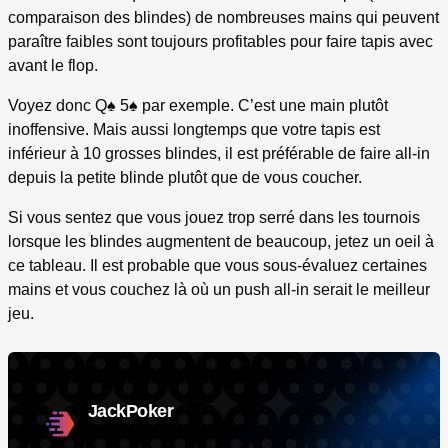
comparaison des blindes) de nombreuses mains qui peuvent
paraître faibles sont toujours profitables pour faire tapis avec
avant le flop.
Voyez donc Q♠ 5♠ par exemple. C’est une main plutôt
inoffensive. Mais aussi longtemps que votre tapis est
inférieur à 10 grosses blindes, il est préférable de faire all-in
depuis la petite blinde plutôt que de vous coucher.
Si vous sentez que vous jouez trop serré dans les tournois
lorsque les blindes augmentent de beaucoup, jetez un oeil à
ce tableau. Il est probable que vous sous-évaluez certaines
mains et vous couchez là où un push all-in serait le meilleur
jeu.
JackPoker