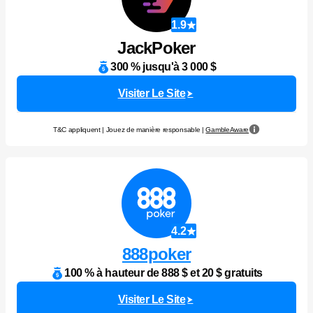
1.9
JackPoker
300 % jusqu'à 3 000 $
Visiter Le Site
T&C appliquent | Jouez de manière responsable |
GambleAware
4.2
888poker
100 % à hauteur de 888 $ et 20 $ gratuits
Visiter Le Site