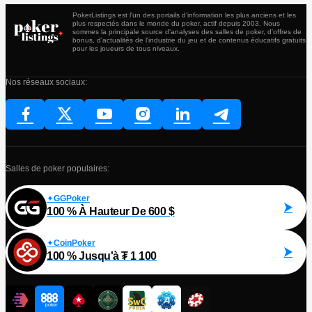
PokerListings est l'un des portails d'information les plus anciens et les
plus respectés dans le monde du poker, actif depuis 2003. Nous
sommes la principale source d'analyses des salles de poker, d'offres de
bonus, d'actualités de l'industrie du jeu et de contenus éducatifs gratuits
pour les joueurs de tous niveaux.
Nos réseaux sociaux:
Salles de poker populaires:
GGPoker
100 % À Hauteur De 600 $
CoinPoker
100 % Jusqu'à ₮ 1 100