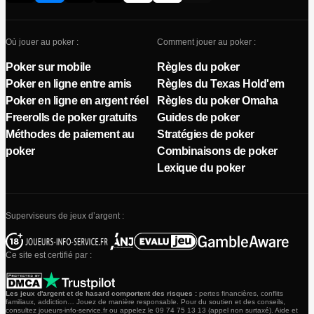
Où jouer au poker :
Comment jouer au poker :
Poker sur mobile
Règles du poker
Poker en ligne entre amis
Règles du Texas Hold'em
Poker en ligne en argent réel
Règles du poker Omaha
Freerolls de poker gratuits
Guides de poker
Méthodes de paiement au
Stratégies de poker
poker
Combinaisons de poker
Lexique du poker
Superviseurs de jeux d’argent :
Ce site est certifié par :
Les jeux d'argent et de hasard comportent des risques :
pertes financières, conflits
familiaux, addiction… Jouez de manière responsable. Pour du soutien et des conseils,
consultez joueurs-info-service.fr ou appelez le 09 74 75 13 13 (appel non surtaxé). Aide et