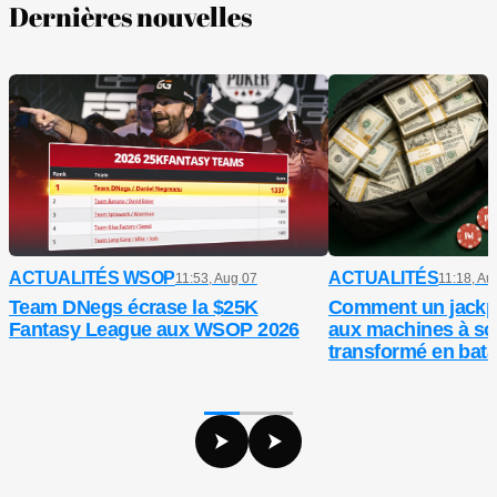
Dernières nouvelles
ACTUALITÉS WSOP
ACTUALITÉS
11:53, Aug 07
11:18, Au
Team DNegs écrase la $25K
Comment un jackp
Fantasy League aux WSOP 2026
aux machines à so
transformé en batai
entre ex