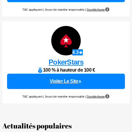
T&C appliquent | Jouez de manière responsable |
GambleAware
4.3
PokerStars
100 % à hauteur de 100 €
Visiter Le Site
T&C appliquent | Jouez de manière responsable |
GambleAware
Actualités populaires