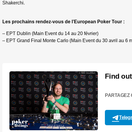
Shakerchi.
Les prochains rendez-vous de l’European Poker Tour :
– EPT Dublin (Main Event du 14 au 20 février)
– EPT Grand Final Monte Carlo (Main Event du 30 avril au 6 m
Find ou
PARTAGEZ C
Teleg