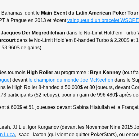
x Bahamas, dont le
Main Event du Latin American Poker Tour
EPT à Prague en 2013 et récent
vainqueur d’un bracelet WSOPE 
:
Jacques Der Megreditchian
dans le No-Limit Hold’em Turbo W
arcourt
dans le No-Limit Hold’em 8-handed Turbo à 2.200$ et 1
 53 960$ de gains).
des tournois
High Roller
au programme :
Bryn Kenney
(tout fr
eague
) devant
le champion du monde Joe McKeehen
dans le Sup
ns le High Roller 8-handed à 50.000$ et 80 joueurs, devant Co
73 participants (52 rebuys), pour un gain de 996 480$ après de
t à 600$ et 51 joueuses devant Sabina Hiatullah et la Françai
 Leah, JJ Liu, Igor Kurganov (devant les November Nine 2015 
an Luca
, Isaac Haxton (qui vient de quitter PokerStars), ou encor