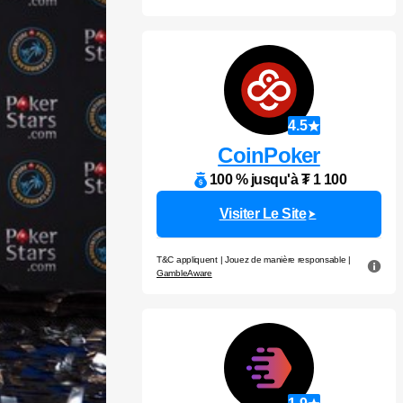
4.5
CoinPoker
100 % jusqu'à ₮ 1 100
Visiter Le Site
T&C appliquent | Jouez de manière responsable |
GambleAware