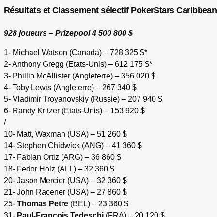
Résultats et Classement sélectif PokerStars Caribbea
928 joueurs – Prizepool 4 500 800 $
1- Michael Watson (Canada) – 728 325 $*
2- Anthony Gregg (Etats-Unis) – 612 175 $*
3- Phillip McAllister (Angleterre) – 356 020 $
4- Toby Lewis (Angleterre) – 267 340 $
5- Vladimir Troyanovskiy (Russie) – 207 940 $
6- Randy Kritzer (Etats-Unis) – 153 920 $
/
10- Matt, Waxman (USA) – 51 260 $
14- Stephen Chidwick (ANG) – 41 360 $
17- Fabian Ortiz (ARG) – 36 860 $
18- Fedor Holz (ALL) – 32 360 $
20- Jason Mercier (USA) – 32 360 $
21- John Racener (USA) – 27 860 $
25-
Thomas Petre
(BEL) – 23 360 $
31-
Paul-François Tedeschi
(FRA) – 20 120 $