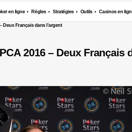
ker en ligne
Règles
Stratégies
Outils
Casinos en lign
 Deux Français dans l’argent
 PCA 2016 – Deux Français 