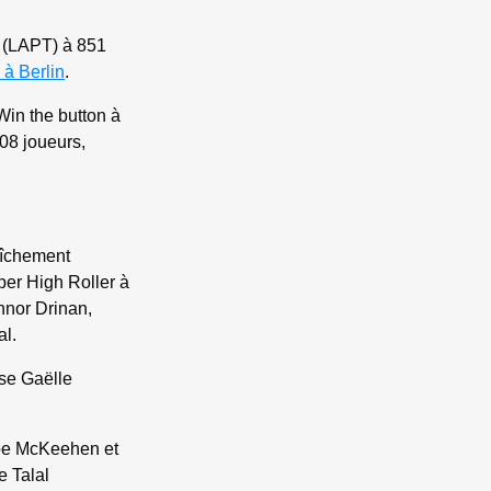
(LAPT) à 851
à Berlin
.
in the button à
08 joueurs,
aîchement
er High Roller à
nnor Drinan,
al.
se Gaëlle
Joe McKeehen et
e Talal