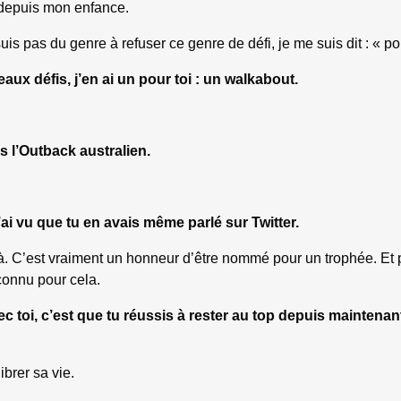
e depuis mon enfance.
is pas du genre à refuser ce genre de défi, je me suis dit : « p
ux défis, j’en ai un pour toi : un walkabout.
 l’Outback australien.
i vu que tu en avais même parlé sur Twitter.
à. C’est vraiment un honneur d’être nommé pour un trophée. Et 
econnu pour cela.
c toi, c’est que tu réussis à rester au top depuis maintenant
ibrer sa vie.