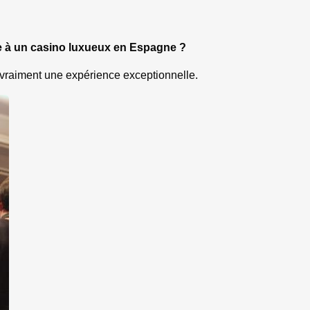
ue à un casino luxueux en Espagne ?
it vraiment une expérience exceptionnelle.