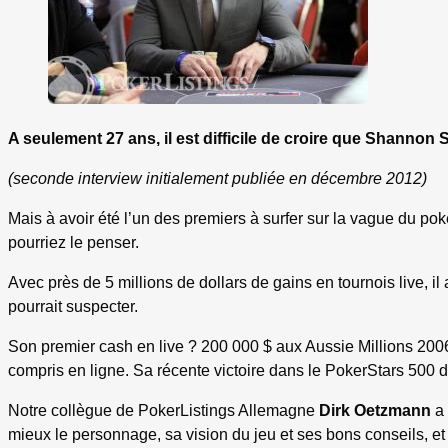
A seulement 27 ans, il est difficile de croire que Shannon Sh
(seconde interview initialement publiée en décembre 2012)
Mais à avoir été l’un des premiers à surfer sur la vague du p
pourriez le penser.
Avec près de 5 millions de dollars de gains en tournois live,
pourrait suspecter.
Son premier cash en live ? 200 000 $ aux Aussie Millions 2006.
compris en ligne. Sa récente victoire dans le PokerStars 500 d
Notre collègue de PokerListings Allemagne
Dirk Oetzmann
a 
mieux le personnage, sa vision du jeu et ses bons conseils, et