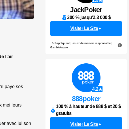
1.9
JackPoker
300 % jusqu'à 3 000 $
Visiter Le Site
T&C appliquent | Jouez de manière responsable |
GambleAware
e l’air
’il paye ses
4.2
888poker
x meilleurs
100 % à hauteur de 888 $ et 20 $
gratuits
uer avec lui son
Visiter Le Site