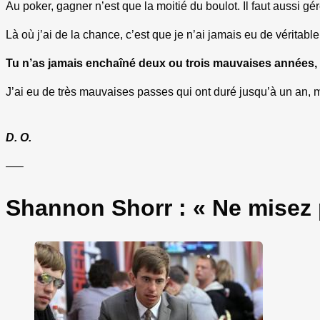
Au poker, gagner n’est que la moitié du boulot. Il faut aussi g
Là où j’ai de la chance, c’est que je n’ai jamais eu de véritabl
Tu n’as jamais enchaîné deux ou trois mauvaises années, 
J’ai eu de très mauvaises passes qui ont duré jusqu’à un an, m
D. O.
—–
Shannon Shorr : « Ne misez p