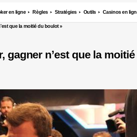
ker en ligne
Règles
Stratégies
Outils
Casinos en lign
est que la moitié du boulot »
, gagner n’est que la moitié