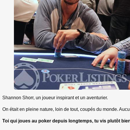
Shannon Shorr, un joueur inspirant et un aventurier.
On était en pleine nature, loin de tout, coupés du monde. Auc
Toi qui joues au poker depuis longtemps, tu vis plutôt bien. 