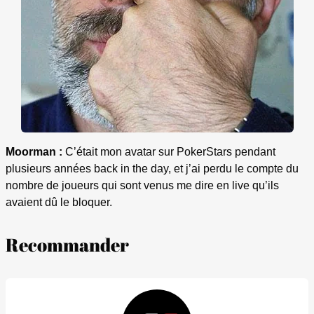
Moorman :
C’était mon avatar sur PokerStars pendant
plusieurs années back in the day, et j’ai perdu le compte du
nombre de joueurs qui sont venus me dire en live qu’ils
avaient dû le bloquer.
Recommander