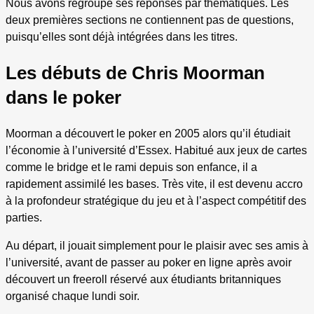
Nous avons regroupé ses réponses par thématiques. Les
deux premières sections ne contiennent pas de questions,
puisqu’elles sont déjà intégrées dans les titres.
Les débuts de Chris Moorman
dans le poker
Moorman a découvert le poker en 2005 alors qu’il étudiait
l’économie à l’université d’Essex. Habitué aux jeux de cartes
comme le bridge et le rami depuis son enfance, il a
rapidement assimilé les bases. Très vite, il est devenu accro
à la profondeur stratégique du jeu et à l’aspect compétitif des
parties.
Au départ, il jouait simplement pour le plaisir avec ses amis à
l’université, avant de passer au poker en ligne après avoir
découvert un freeroll réservé aux étudiants britanniques
organisé chaque lundi soir.