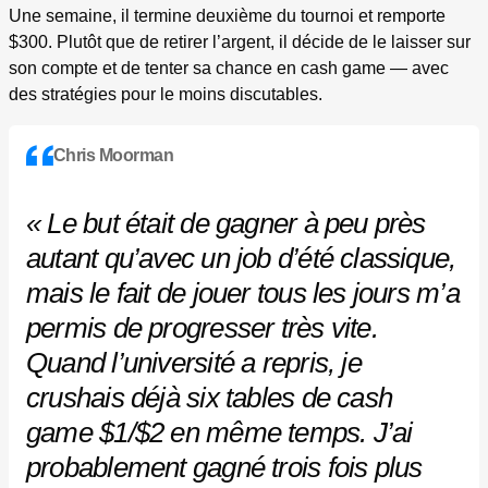
Une semaine, il termine deuxième du tournoi et remporte
$300. Plutôt que de retirer l’argent, il décide de le laisser sur
son compte et de tenter sa chance en cash game — avec
des stratégies pour le moins discutables.
Chris Moorman
« Le but était de gagner à peu près
autant qu’avec un job d’été classique,
mais le fait de jouer tous les jours m’a
permis de progresser très vite.
Quand l’université a repris, je
crushais déjà six tables de cash
game $1/$2 en même temps. J’ai
probablement gagné trois fois plus