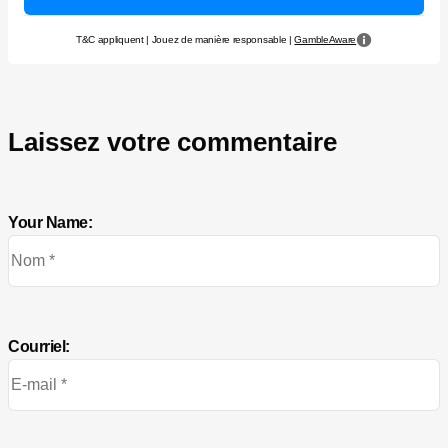
T&C appliquent | Jouez de manière responsable |
GambleAware
Laissez votre commentaire
Your Name:
Courriel: