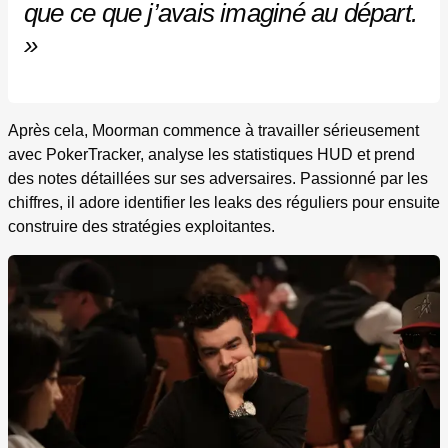
que ce que j’avais imaginé au départ.
»
Après cela, Moorman commence à travailler sérieusement
avec PokerTracker, analyse les statistiques HUD et prend
des notes détaillées sur ses adversaires. Passionné par les
chiffres, il adore identifier les leaks des réguliers pour ensuite
construire des stratégies exploitantes.