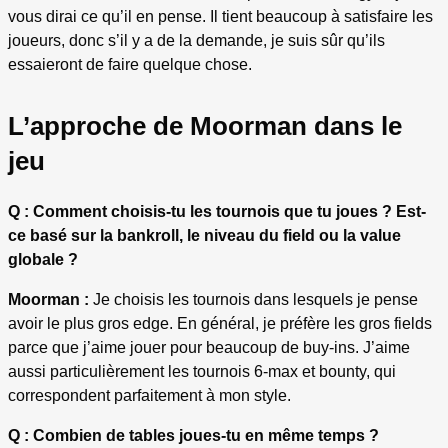
vous dirai ce qu’il en pense. Il tient beaucoup à satisfaire les
joueurs, donc s’il y a de la demande, je suis sûr qu’ils
essaieront de faire quelque chose.
L’approche de Moorman dans le
jeu
Q : Comment choisis-tu les tournois que tu joues ? Est-
ce basé sur la bankroll, le niveau du field ou la value
globale ?
Moorman :
Je choisis les tournois dans lesquels je pense
avoir le plus gros edge. En général, je préfère les gros fields
parce que j’aime jouer pour beaucoup de buy-ins. J’aime
aussi particulièrement les tournois 6-max et bounty, qui
correspondent parfaitement à mon style.
Q : Combien de tables joues-tu en même temps ?