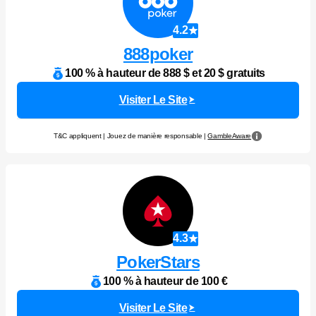
4.2
888poker
100 % à hauteur de 888 $ et 20 $ gratuits
Visiter Le Site
T&C appliquent | Jouez de manière responsable |
GambleAware
4.3
PokerStars
100 % à hauteur de 100 €
Visiter Le Site