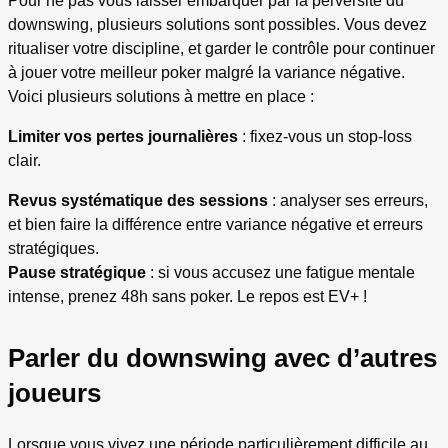
Pour ne pas vous laisser embarquer par la perversité du
downswing, plusieurs solutions sont possibles. Vous devez
ritualiser votre discipline, et garder le contrôle pour continuer
à jouer votre meilleur poker malgré la variance négative.
Voici plusieurs solutions à mettre en place :
Limiter vos pertes journalières
: fixez-vous un stop-loss
clair.
Revus systématique des sessions
: analyser ses erreurs,
et bien faire la différence entre variance négative et erreurs
stratégiques.
Pause stratégique
: si vous accusez une fatigue mentale
intense, prenez 48h sans poker. Le repos est EV+ !
Parler du downswing avec d’autres
joueurs
Lorsque vous vivez une période particulièrement difficile au