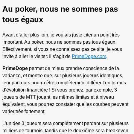
Au poker, nous ne sommes pas
tous égaux
Avant d’aller plus loin, je voulais juste citer un point très
important. Au poker, nous ne sommes pas tous égaux !
Effectivement, si vous ne connaissez pas ce site, je vous
invite à aller le visiter. Il s’agit de
PrimeDope.com
.
PrimeDope
permet de mieux prendre conscience de la
variance, et montre que, sur plusieurs joueurs identiques,
leur parcours pourra être complètement différent en termes
d’évolution financière ! Si vous prenez, par exemple, 3
joueurs de MTT jouant les mêmes limites et à niveau
équivalent, vous pourrez constater que les courbes peuvent
varier très fortement.
L’un des 3 joueurs sera complètement perdant sur plusieurs
milliers de tournois, tandis que le deuxième sera breakeven,