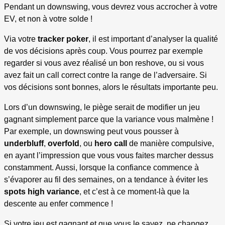
Pendant un downswing, vous devrez vous accrocher à votre
EV, et non à votre solde !
Via votre
tracker poker
, il est important d’analyser la qualité
de vos décisions après coup. Vous pourrez par exemple
regarder si vous avez réalisé un bon reshove, ou si vous
avez fait un call correct contre la range de l’adversaire. Si
vos décisions sont bonnes, alors le résultats importante peu.
Lors d’un downswing, le piège serait de modifier un jeu
gagnant simplement parce que la variance vous malmène !
Par exemple, un downswing peut vous pousser à
underbluff
,
overfold
, ou
hero call
de manière compulsive,
en ayant l’impression que vous vous faites marcher dessus
constamment. Aussi, lorsque la confiance commence à
s’évaporer au fil des semaines, on a tendance à éviter les
spots high variance
, et c’est à ce moment-là que la
descente au enfer commence !
Si votre jeu est gagnant et que vous le savez, ne changez