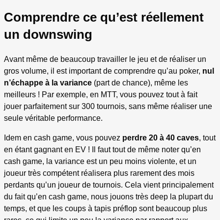
Comprendre ce qu’est réellement
un downswing
Avant même de beaucoup travailler le jeu et de réaliser un
gros volume, il est important de comprendre qu’au poker,
nul
n’échappe à la variance
(part de chance), même les
meilleurs ! Par exemple, en MTT, vous pouvez tout à fait
jouer parfaitement sur 300 tournois, sans même réaliser une
seule véritable performance.
Idem en cash game, vous pouvez
perdre 20 à 40 caves
, tout
en étant gagnant en EV ! Il faut tout de même noter qu’en
cash game, la variance est un peu moins violente, et un
joueur très compétent réalisera plus rarement des mois
perdants qu’un joueur de tournois. Cela vient principalement
du fait qu’en cash game, nous jouons très deep la plupart du
temps, et que les coups à tapis préflop sont beaucoup plus