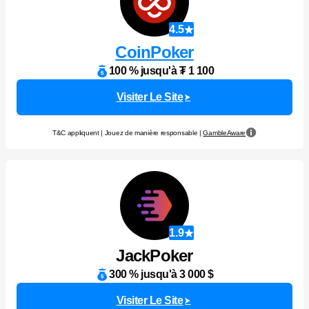
4.5
CoinPoker
100 % jusqu'à ₮ 1 100
Visiter Le Site
T&C appliquent | Jouez de manière responsable |
GambleAware
1.9
JackPoker
300 % jusqu'à 3 000 $
Visiter Le Site