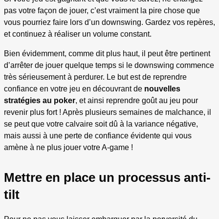
pas votre façon de jouer, c’est vraiment la pire chose que
vous pourriez faire lors d’un downswing. Gardez vos repères,
et continuez à réaliser un volume constant.
Bien évidemment, comme dit plus haut, il peut être pertinent
d’arrêter de jouer quelque temps si le downswing commence
très sérieusement à perdurer. Le but est de reprendre
confiance en votre jeu en découvrant de
nouvelles
stratégies au poker
, et ainsi reprendre goût au jeu pour
revenir plus fort ! Après plusieurs semaines de malchance, il
se peut que votre calvaire soit dû à la variance négative,
mais aussi à une perte de confiance évidente qui vous
amène à ne plus jouer votre A-game !
Mettre en place un processus anti-
tilt