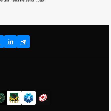
Vos données ne seront pas