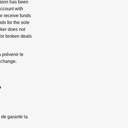
ision has been
account with
or receive funds
nds for the sole
oker does not
 for broken deals
à prévenir le
’échange.
?
 de garantir la