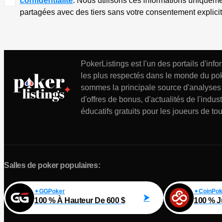
confidentialité
. Nous utilisons ces informations uniquem
partagées avec des tiers sans votre consentement explicit
PokerListings est l'un des portails d'info
les plus respectés dans le monde du pok
sommes la principale source d'analyses 
d'offres de bonus, d'actualités de l'indus
éducatifs gratuits pour les joueurs de to
Salles de poker populaires:
GGPoker
CoinPok
100 % À Hauteur De 600 $
100 % J