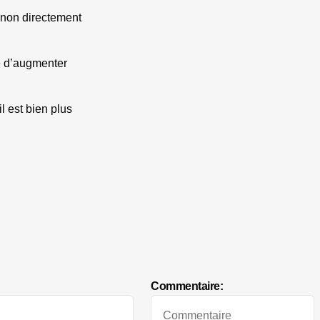
sinon directement
le d’augmenter
l est bien plus
Commentaire: