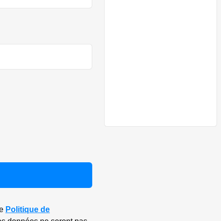
re
Politique de