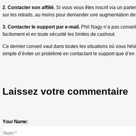
2. Contacter son affilié.
Si vous vous êtes inscrit via un part
sur les retraits, au moins pour demander une augmentation de
3. Contacter le support par e-mail.
Phil Nagy n’a pas conseil
facilement et en toute sécurité les limites de cashout.
Ce dernier conseil vaut dans toutes les situations où vous hési
simple d’éviter un problème en contactant le support que d’e
Laissez votre commentaire
Your Name: