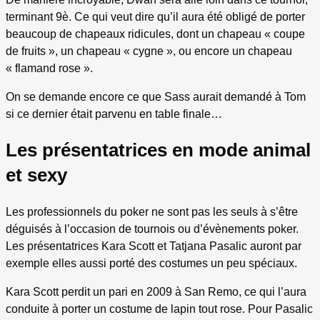
terminant 9è. Ce qui veut dire qu’il aura été obligé de porter
beaucoup de chapeaux ridicules, dont un chapeau « coupe
de fruits », un chapeau « cygne », ou encore un chapeau
« flamand rose ».
On se demande encore ce que Sass aurait demandé à Tom
si ce dernier était parvenu en table finale…
Les présentatrices en mode animal
et sexy
Les professionnels du poker ne sont pas les seuls à s’être
déguisés à l’occasion de tournois ou d’évènements poker.
Les présentatrices Kara Scott et Tatjana Pasalic auront par
exemple elles aussi porté des costumes un peu spéciaux.
Kara Scott perdit un pari en 2009 à San Remo, ce qui l’aura
conduite à porter un costume de lapin tout rose. Pour Pasalic