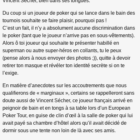
Vincent Secher, bien dans ses tongues.
Du coup si un joueur de poker qui se lance dans le bain des
tournois souhaite se faire plaisir, pourquoi pas !
C’est un fait, il n’y a absolument aucune discrimination dans
le poker (tant que le joueur n’arrive pas en sous-vêtements).
Alors ô toi joueur qui souhaite te présenter habillé en
superman ou autre super-héros en collants, tu le peux
(pense alors à nous envoyer des photos ;)), quitte à devoir
retirer ton masque et révéler ton identité secrète si on te
l’exige.
En matière d’anecdotes sur les accoutrements que nous
qualifierons de « marginaux », certains se rappelleront sans
doute aussi de Vincent Sécher, ce joueur français arrivé en
peignoir de bain et en tongs à sa table lors d’un European
Poker Tour, en guise de clin d’œil à la salle de poker qui lui
avait payé sa chambre d’hôtel alors qu’il avait décidé de
dormir sous une tente non loin de là avec ses amis.