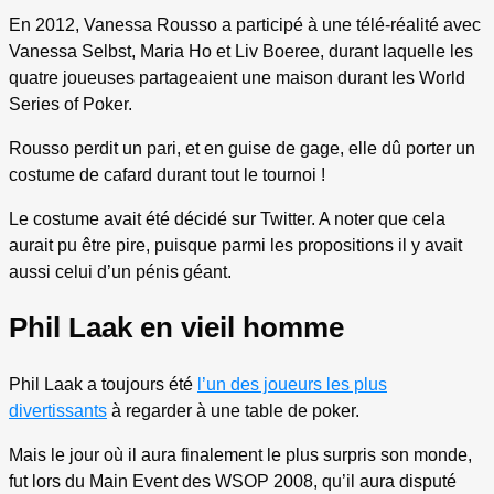
En 2012, Vanessa Rousso a participé à une télé-réalité avec
Vanessa Selbst, Maria Ho et Liv Boeree, durant laquelle les
quatre joueuses partageaient une maison durant les World
Series of Poker.
Rousso perdit un pari, et en guise de gage, elle dû porter un
costume de cafard durant tout le tournoi !
Le costume avait été décidé sur Twitter. A noter que cela
aurait pu être pire, puisque parmi les propositions il y avait
aussi celui d’un pénis géant.
Phil Laak en vieil homme
Phil Laak a toujours été
l’un des joueurs les plus
divertissants
à regarder à une table de poker.
Mais le jour où il aura finalement le plus surpris son monde,
fut lors du Main Event des WSOP 2008, qu’il aura disputé