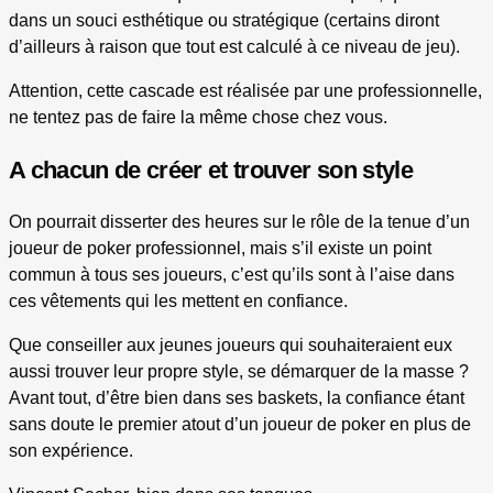
dans un souci esthétique ou stratégique (certains diront
d’ailleurs à raison que tout est calculé à ce niveau de jeu).
Attention, cette cascade est réalisée par une professionnelle,
ne tentez pas de faire la même chose chez vous.
A chacun de créer et trouver son style
On pourrait disserter des heures sur le rôle de la tenue d’un
joueur de poker professionnel, mais s’il existe un point
commun à tous ses joueurs, c’est qu’ils sont à l’aise dans
ces vêtements qui les mettent en confiance.
Que conseiller aux jeunes joueurs qui souhaiteraient eux
aussi trouver leur propre style, se démarquer de la masse ?
Avant tout, d’être bien dans ses baskets, la confiance étant
sans doute le premier atout d’un joueur de poker en plus de
son expérience.