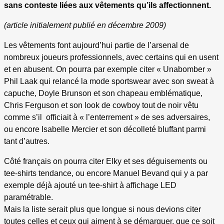
sans conteste liées aux vêtements qu’ils affectionnent.
(article initialement publié en décembre 2009)
Les vêtements font aujourd’hui partie de l’arsenal de
nombreux joueurs professionnels, avec certains qui en usent
et en abusent. On pourra par exemple citer « Unabomber »
Phil Laak qui relancé la mode sportswear avec son sweat à
capuche, Doyle Brunson et son chapeau emblématique,
Chris Ferguson et son look de cowboy tout de noir vêtu
comme s’il officiait à « l’enterrement » de ses adversaires,
ou encore Isabelle Mercier et son décolleté bluffant parmi
tant d’autres.
Côté français on pourra citer Elky et ses déguisements ou
tee-shirts tendance, ou encore Manuel Bevand qui y a par
exemple déjà ajouté un tee-shirt à affichage LED
paramétrable.
Mais la liste serait plus que longue si nous devions citer
toutes celles et ceux qui aiment à se démarquer, que ce soit