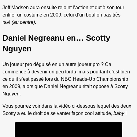
Jeff Madsen aura ensuite rejoint l’action et dut à son tour
enfiler un costume en 2009, celui d’un bouffon pas très
ravi
(au centre)
.
Daniel Negreanu en… Scotty
Nguyen
Un joueur pro déguisé en un autre joueur pro ? Ca
commence à devenir un peu tordu, mais pourtant c’est bien
ce qu’il s’est passé lors du NBC Heads-Up Championship
en 2009, alors que Daniel Negreanu était opposé à Scotty
Nguyen.
Vous pourrez voir dans la vidéo ci-dessous lequel des deux
Scotty a eu le droit de se vanter façon cool attitude,
baby
!