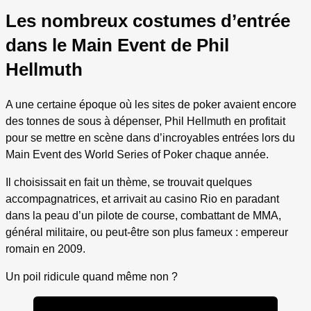
Les nombreux costumes d’entrée
dans le Main Event de Phil
Hellmuth
A une certaine époque où les sites de poker avaient encore
des tonnes de sous à dépenser, Phil Hellmuth en profitait
pour se mettre en scène dans d’incroyables entrées lors du
Main Event des World Series of Poker chaque année.
Il choisissait en fait un thème, se trouvait quelques
accompagnatrices, et arrivait au casino Rio en paradant
dans la peau d’un pilote de course, combattant de MMA,
général militaire, ou peut-être son plus fameux : empereur
romain en 2009.
Un poil ridicule quand même non ?