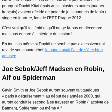
pourquoi Davidi Kitai (mais aussi plusieurs autres joueurs
français) avaient décidé de poter de jolis bonnets de lapin /
singe en fourrure, lors de l’EPT Prague 2012.
C’est vrai qu’il fait froid et qu’il neige là-bas en décembre,
mais pas encore à l’intérieur du casino !
En tout cas même si Davidi ne semble pas excessivement
ravi de son couvre-chef,
la bande avait l’air de s’être bien
amusée
.
Joe Sebok/Jeff Madsen en Robin,
Alf ou Spiderman
Gavin Smith et Joe Sebok auront souvent fait quelques
« paris à déguisement » au début des années 2000, qui
auront conduit le second à se travestir en Robin (l’acolyte de
Batman), Spiderman ou même Alf !