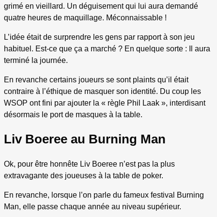
grimé en vieillard. Un déguisement qui lui aura demandé
quatre heures de maquillage. Méconnaissable !
L’idée était de surprendre les gens par rapport à son jeu
habituel. Est-ce que ça a marché ? En quelque sorte : Il aura
terminé la journée.
En revanche certains joueurs se sont plaints qu’il était
contraire à l’éthique de masquer son identité. Du coup les
WSOP ont fini par ajouter la « règle Phil Laak », interdisant
désormais le port de masques à la table.
Liv Boeree au Burning Man
Ok, pour être honnête Liv Boeree n’est pas la plus
extravagante des joueuses à la table de poker.
En revanche, lorsque l’on parle du fameux festival Burning
Man, elle passe chaque année au niveau supérieur.