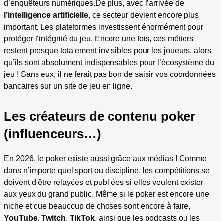
d’enquêteurs numériques.De plus, avec l’arrivée de
l’intelligence artificielle
, ce secteur devient encore plus
important. Les plateformes investissent énormément pour
protéger l’intégrité du jeu. Encore une fois, ces métiers
restent presque totalement invisibles pour les joueurs, alors
qu’ils sont absolument indispensables pour l’écosystème du
jeu ! Sans eux, il ne ferait pas bon de saisir vos coordonnées
bancaires sur un site de jeu en ligne.
Les créateurs de contenu poker
(influenceurs…)
En 2026, le poker existe aussi grâce aux médias ! Comme
dans n’importe quel sport ou discipline, les compétitions se
doivent d’être relayées et publiées si elles veulent exister
aux yeux du grand public. Même si le poker est encore une
niche et que beaucoup de choses sont encore à faire,
YouTube
,
Twitch
,
TikTok
, ainsi que les podcasts ou les