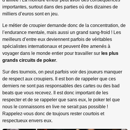
importantes, surtout dans des parties où des dizaines de
milliers d’euros sont en jeu.
Le métier de croupier demande donc de la concentration, de
l’endurance mentale, mais aussi un grand sang-froid ! Les
meilleurs d’entre eux deviennent parfois de véritables
spécialistes internationaux et peuvent être amenés à
voyager dans le monde entier pour travailler sur
les plus
grands circuits de poker
.
Sur des tournois, on peut parfois voir des joueurs manquer
de respect aux croupiers. Il est bon de rappeler que ces
derniers ne sont pas responsables des cartes ou des bad
beats que vous recevez. Il est donc important de les
respecter et de se rappeler que sans eux, le poker tel que
nous le connaissons en live ne serait pas possible !
Rappelez-vous donc de toujours rester courtois et
respectueux envers eux.