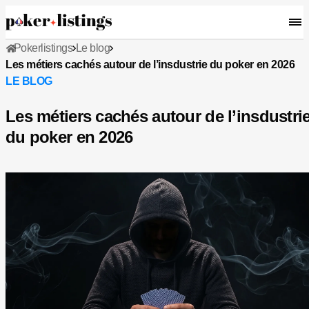
Pokerlistings
Le blog
Les métiers cachés autour de l’insdustrie du poker en 2026
LE BLOG
Les métiers cachés autour de l’insdustri
du poker en 2026