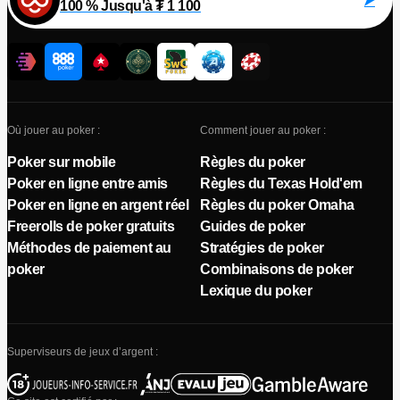
100 % Jusqu'à ₮ 1 100
Où jouer au poker :
Comment jouer au poker :
Poker sur mobile
Règles du poker
Poker en ligne entre amis
Règles du Texas Hold'em
Poker en ligne en argent réel
Règles du poker Omaha
Freerolls de poker gratuits
Guides de poker
Méthodes de paiement au
Stratégies de poker
poker
Combinaisons de poker
Lexique du poker
Superviseurs de jeux d’argent :