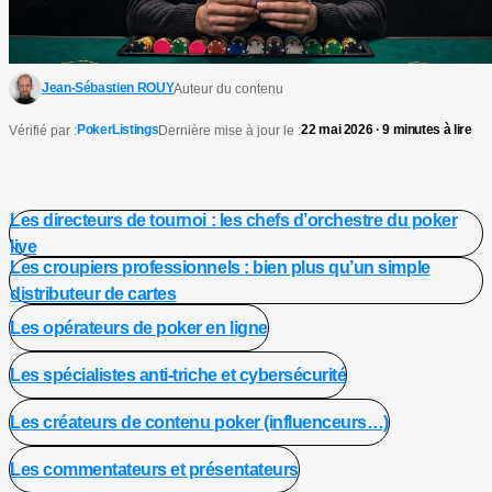
Jean-Sébastien ROUY
Auteur du contenu
PokerListings
22 mai 2026 · 9 minutes à lire
Vérifié par :
Dernière mise à jour le :
Les directeurs de tournoi : les chefs d’orchestre du poker
live
Les croupiers professionnels : bien plus qu’un simple
distributeur de cartes
Les opérateurs de poker en ligne
Les spécialistes anti-triche et cybersécurité
Les créateurs de contenu poker (influenceurs…)
Les commentateurs et présentateurs