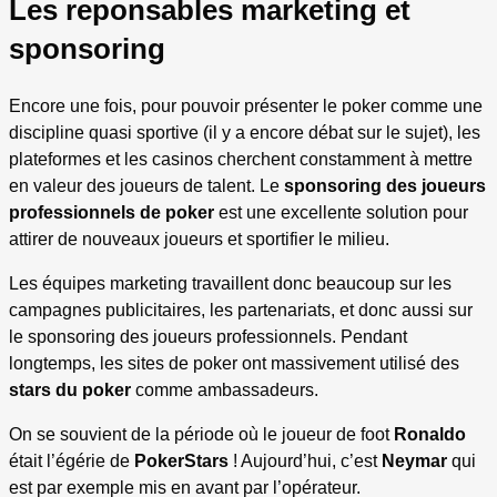
Les reponsables marketing et
sponsoring
Encore une fois, pour pouvoir présenter le poker comme une
discipline quasi sportive (il y a encore débat sur le sujet), les
plateformes et les casinos cherchent constamment à mettre
en valeur des joueurs de talent. Le
sponsoring des joueurs
professionnels de poker
est une excellente solution pour
attirer de nouveaux joueurs et sportifier le milieu.
Les équipes marketing travaillent donc beaucoup sur les
campagnes publicitaires, les partenariats, et donc aussi sur
le sponsoring des joueurs professionnels. Pendant
longtemps, les sites de poker ont massivement utilisé des
stars du poker
comme ambassadeurs.
On se souvient de la période où le joueur de foot
Ronaldo
était l’égérie de
PokerStars
! Aujourd’hui, c’est
Neymar
qui
est par exemple mis en avant par l’opérateur.