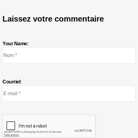
Laissez votre commentaire
Your Name:
Courriel: