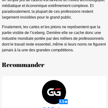
médiatique et économique extrêmement complexe. Et
paradoxalement, la plupart de ces professions restent
largement invisibles pour le grand public.
Finalement, les cartes et les jetons ne représentent que la
partie visible de l’iceberg. Derrière elle se cache donc une
industrie mondiale portée par des milliers de professionnels
dont le travail reste essentiel, même si leurs noms ne figurent
jamais à la une des grandes compétitions.
Recommander
4.5