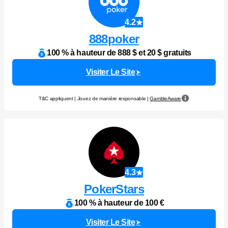
4.2
888poker
100 % à hauteur de 888 $ et 20 $ gratuits
Visiter Le Site
T&C appliquent | Jouez de manière responsable |
GambleAware
4.3
PokerStars
100 % à hauteur de 100 €
Visiter Le Site