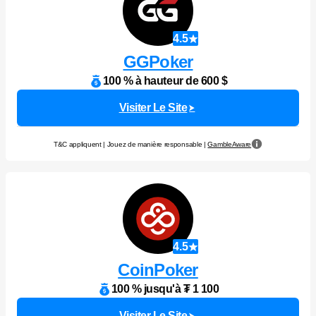
4.5
GGPoker
100 % à hauteur de 600 $
Visiter Le Site
T&C appliquent | Jouez de manière responsable |
GambleAware
4.5
CoinPoker
100 % jusqu'à ₮ 1 100
Visiter Le Site