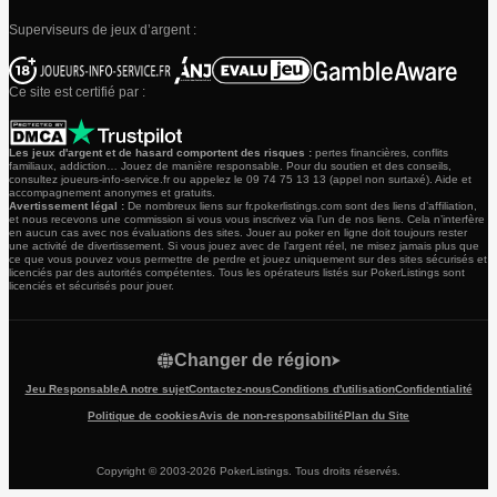
Superviseurs de jeux d’argent :
Ce site est certifié par :
Les jeux d'argent et de hasard comportent des risques :
pertes financières, conflits
familiaux, addiction… Jouez de manière responsable. Pour du soutien et des conseils,
consultez joueurs-info-service.fr ou appelez le 09 74 75 13 13 (appel non surtaxé). Aide et
accompagnement anonymes et gratuits.
Avertissement légal :
De nombreux liens sur fr.pokerlistings.com sont des liens d’affiliation,
et nous recevons une commission si vous vous inscrivez via l’un de nos liens. Cela n’interfère
en aucun cas avec nos évaluations des sites. Jouer au poker en ligne doit toujours rester
une activité de divertissement. Si vous jouez avec de l’argent réel, ne misez jamais plus que
ce que vous pouvez vous permettre de perdre et jouez uniquement sur des sites sécurisés et
licenciés par des autorités compétentes. Tous les opérateurs listés sur PokerListings sont
licenciés et sécurisés pour jouer.
Changer de région
Jeu Responsable
A notre sujet
Contactez-nous
Conditions d'utilisation
Confidentialité
Politique de cookies
Avis de non-responsabilité
Plan du Site
Copyright © 2003-2026 PokerListings. Tous droits réservés.