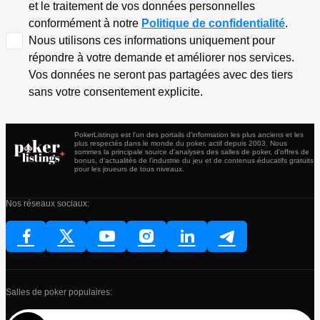
et le traitement de vos données personnelles
conformément à notre
Politique de confidentialité
.
Nous utilisons ces informations uniquement pour
répondre à votre demande et améliorer nos services.
Vos données ne seront pas partagées avec des tiers
sans votre consentement explicite.
PokerListings est l'un des portails d'information les plus anciens et les
plus respectés dans le monde du poker, actif depuis 2003. Nous
sommes la principale source d'analyses des salles de poker, d'offres de
bonus, d'actualités de l'industrie du jeu et de contenus éducatifs gratuits
pour les joueurs de tous niveaux.
Nos réseaux sociaux:
Salles de poker populaires: