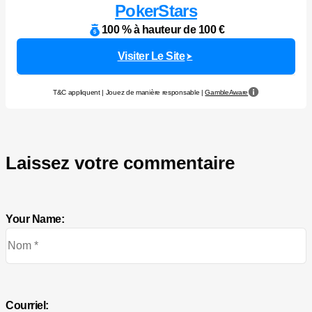
PokerStars
100 % à hauteur de 100 €
Visiter Le Site
T&C appliquent | Jouez de manière responsable |
GambleAware
Laissez votre commentaire
Your Name:
Courriel: