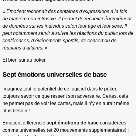
«
Emotient reconnaît des centaines d’expressions à la fois
de manière non-intrusive. Il permet de recueillir énormément
de données sur les individus selon leur âge et leur sexe. Il
peut notamment servir à suivre les réactions du public lors de
conférences, d’événements sportifs, de concert ou de
réunions d’affaires.
»
Et bien sûr au poker.
Sept émotions universelles de base
Imaginez tout le potentiel de ce logiciel dans le poker,
toujours savoir ce que ressent son adversaire. Certes, cela
ne permet pas de voir les cartes, mais il n’y en aurait même
plus besoin !
Emotient différencie
sept émotions de base
considérées
comme universelles (et 20 mouvements supplémentaires) :