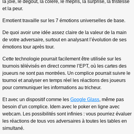
la joie, le dégoût, la colère, le mépris, la surprise, la tristesse
et la peur.
Emotient travaille sur les 7 émotions universelles de base.
De quoi avoir une idée assez claire de la valeur de la main
de votre adversaire, surtout en analysant l’évolution de ses
émotions tour après tour.
Cette technologie pourrait facilement être utilisée sur les
tournois télévisés en direct comme l’EPT, où les cartes des
joueurs ne sont pas montrées. Un complice pourrait suivre le
tournoi et analyser en temps réel les réactions des joueurs
pour communiquer les informations au tricheur.
Et avec un dispositif comme les
Google Glass
, même pas
besoin d’un complice. Idem avec le poker en ligne avec
webcam. Les possibilités sont infinies : vous pourriez évaluer
les réactions de tous vos adversaires à toutes les tables en
simultané.