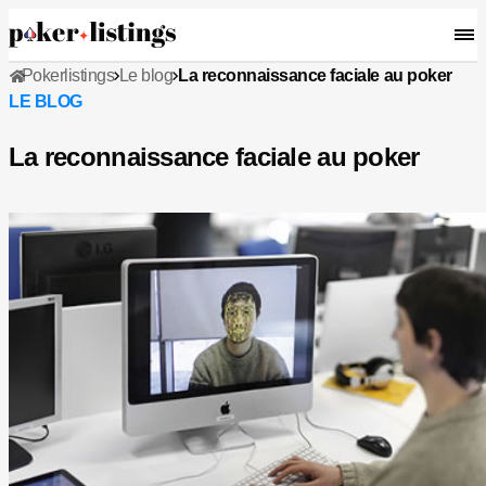
Pokerlistings
Le blog
La reconnaissance faciale au poker
LE BLOG
La reconnaissance faciale au poker