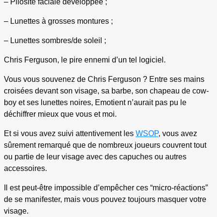
– Pilosité faciale développée ;
– Lunettes à grosses montures ;
– Lunettes sombres/de soleil ;
Chris Ferguson, le pire ennemi d’un tel logiciel.
Vous vous souvenez de Chris Ferguson ? Entre ses mains
croisées devant son visage, sa barbe, son chapeau de cow-
boy et ses lunettes noires, Emotient n’aurait pas pu le
déchiffrer mieux que vous et moi.
Et si vous avez suivi attentivement les
WSOP
, vous avez
sûrement remarqué que de nombreux joueurs couvrent tout
ou partie de leur visage avec des capuches ou autres
accessoires.
Il est peut-être impossible d’empêcher ces “micro-réactions”
de se manifester, mais vous pouvez toujours masquer votre
visage.