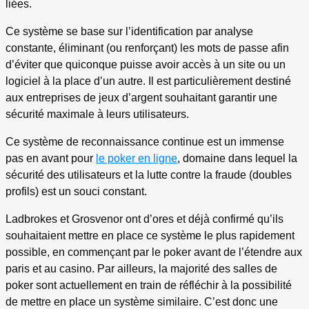
liées.
Ce système se base sur l’identification par analyse
constante, éliminant (ou renforçant) les mots de passe afin
d’éviter que quiconque puisse avoir accès à un site ou un
logiciel à la place d’un autre. Il est particulièrement destiné
aux entreprises de jeux d’argent souhaitant garantir une
sécurité maximale à leurs utilisateurs.
Ce système de reconnaissance continue est un immense
pas en avant pour
le poker en ligne
, domaine dans lequel la
sécurité des utilisateurs et la lutte contre la fraude (doubles
profils) est un souci constant.
Ladbrokes et Grosvenor ont d’ores et déjà confirmé qu’ils
souhaitaient mettre en place ce système le plus rapidement
possible, en commençant par le poker avant de l’étendre aux
paris et au casino. Par ailleurs, la majorité des salles de
poker sont actuellement en train de réfléchir à la possibilité
de mettre en place un système similaire. C’est donc une