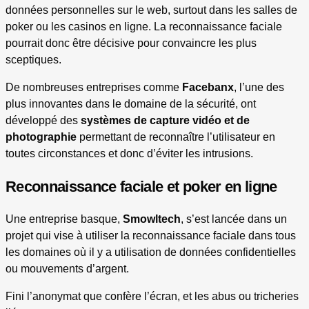
données personnelles sur le web, surtout dans les salles de
poker ou les casinos en ligne. La reconnaissance faciale
pourrait donc être décisive pour convaincre les plus
sceptiques.
De nombreuses entreprises comme
Facebanx
, l’une des
plus innovantes dans le domaine de la sécurité, ont
développé des
systèmes de capture vidéo et de
photographie
permettant de reconnaître l’utilisateur en
toutes circonstances et donc d’éviter les intrusions.
Reconnaissance faciale et poker en ligne
Une entreprise basque,
Smowltech
, s’est lancée dans un
projet qui vise à utiliser la reconnaissance faciale dans tous
les domaines où il y a utilisation de données confidentielles
ou mouvements d’argent.
Fini l’anonymat que confère l’écran, et les abus ou tricheries