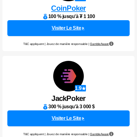
CoinPoker
100 % jusqu'à ₮ 1 100
Visiter Le Site
T&C appliquent | Jouez de manière responsable |
GambleAware
1.9
JackPoker
300 % jusqu'à 3 000 $
Visiter Le Site
T&C appliquent | Jouez de manière responsable |
GambleAware