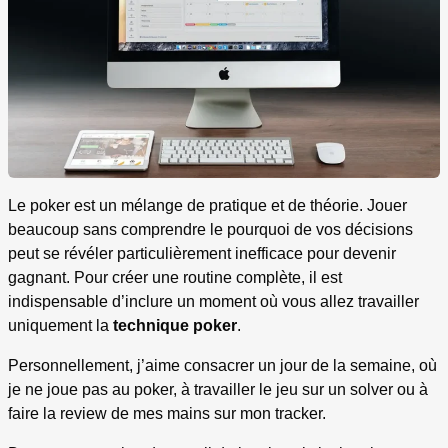
Le poker est un mélange de pratique et de théorie. Jouer
beaucoup sans comprendre le pourquoi de vos décisions
peut se révéler particulièrement inefficace pour devenir
gagnant. Pour créer une routine complète, il est
indispensable d’inclure un moment où vous allez travailler
uniquement la
technique poker
.
Personnellement, j’aime consacrer un jour de la semaine, où
je ne joue pas au poker, à travailler le jeu sur un solver ou à
faire la review de mes mains sur mon tracker.