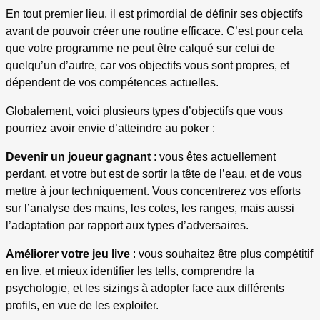
En tout premier lieu, il est primordial de définir ses objectifs
avant de pouvoir créer une routine efficace. C’est pour cela
que votre programme ne peut être calqué sur celui de
quelqu’un d’autre, car vos objectifs vous sont propres, et
dépendent de vos compétences actuelles.
Globalement, voici plusieurs types d’objectifs que vous
pourriez avoir envie d’atteindre au poker :
Devenir un joueur gagnant
: vous êtes actuellement
perdant, et votre but est de sortir la tête de l’eau, et de vous
mettre à jour techniquement. Vous concentrerez vos efforts
sur l’analyse des mains, les cotes, les ranges, mais aussi
l’adaptation par rapport aux types d’adversaires.
Améliorer votre jeu live
: vous souhaitez être plus compétitif
en live, et mieux identifier les tells, comprendre la
psychologie, et les sizings à adopter face aux différents
profils, en vue de les exploiter.