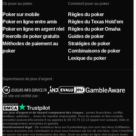
Où jouer au poker :
Comment jouer au poker :
Poker sur mobile
Règles du poker
Poker en ligne entre amis
Règles du Texas Hold'em
Poker en ligne en argent réel
Règles du poker Omaha
Freerolls de poker gratuits
Guides de poker
Méthodes de paiement au
Stratégies de poker
poker
Combinaisons de poker
Lexique du poker
Superviseurs de jeux d’argent :
Ce site est certifié par :
Les jeux d'argent et de hasard comportent des risques :
pertes financières, conflits
familiaux, addiction… Jouez de manière responsable. Pour du soutien et des conseils,
consultez joueurs-info-service.fr ou appelez le 09 74 75 13 13 (appel non surtaxé). Aide et
accompagnement anonymes et gratuits.
Avertissement légal :
De nombreux liens sur fr.pokerlistings.com sont des liens d’affiliation,
et nous recevons une commission si vous vous inscrivez via l’un de nos liens. Cela n’interfère
en aucun cas avec nos évaluations des sites. Jouer au poker en ligne doit toujours rester