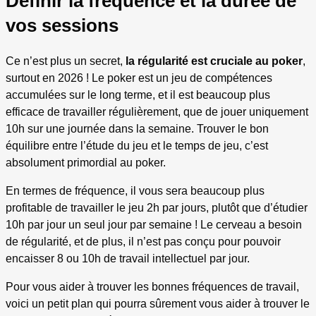
Définir la fréquence et la durée de
vos sessions
Ce n’est plus un secret,
la régularité est cruciale au poker
,
surtout en 2026 ! Le poker est un jeu de compétences
accumulées sur le long terme, et il est beaucoup plus
efficace de travailler régulièrement, que de jouer uniquement
10h sur une journée dans la semaine. Trouver le bon
équilibre entre l’étude du jeu et le temps de jeu, c’est
absolument primordial au poker.
En termes de fréquence, il vous sera beaucoup plus
profitable de travailler le jeu 2h par jours, plutôt que d’étudier
10h par jour un seul jour par semaine ! Le cerveau a besoin
de régularité, et de plus, il n’est pas conçu pour pouvoir
encaisser 8 ou 10h de travail intellectuel par jour.
Pour vous aider à trouver les bonnes fréquences de travail,
voici un petit plan qui pourra sûrement vous aider à trouver le