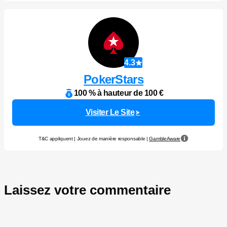
4.3
PokerStars
100 % à hauteur de 100 €
Visiter Le Site
T&C appliquent | Jouez de manière responsable |
GambleAware
Laissez votre commentaire