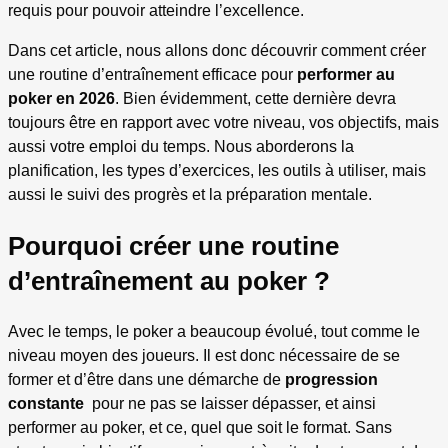
requis pour pouvoir atteindre l’excellence.
Dans cet article, nous allons donc découvrir comment créer
une routine d’entraînement efficace pour
performer au
poker en 2026
. Bien évidemment, cette dernière devra
toujours être en rapport avec votre niveau, vos objectifs, mais
aussi votre emploi du temps. Nous aborderons la
planification, les types d’exercices, les outils à utiliser, mais
aussi le suivi des progrès et la préparation mentale.
Pourquoi créer une routine
d’entraînement au poker ?
Avec le temps, le poker a beaucoup évolué, tout comme le
niveau moyen des joueurs. Il est donc nécessaire de se
former et d’être dans une démarche de
progression
constante
pour ne pas se laisser dépasser, et ainsi
performer au poker, et ce, quel que soit le format. Sans