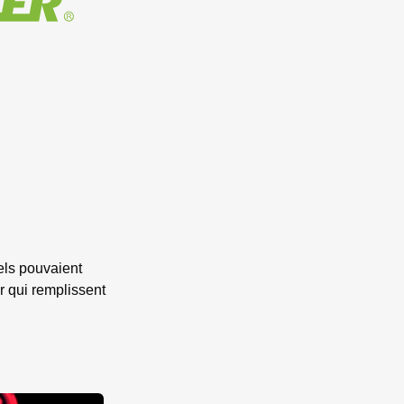
uels pouvaient
r qui remplissent