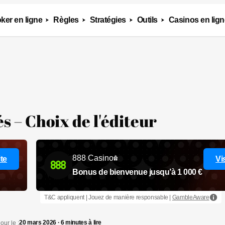
ker en ligne
Règles
Stratégies
Outils
Casinos en lign
 – Choix de l'éditeur
888 Casino
ite
Vi
Bonus de bienvenue jusqu’à 1 000 €
T&C appliquent | Jouez de manière responsable |
GambleAware
20 mars 2026 · 6 minutes à lire
our le :