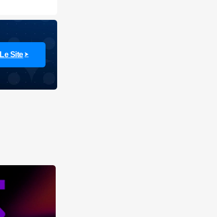
 Le Site