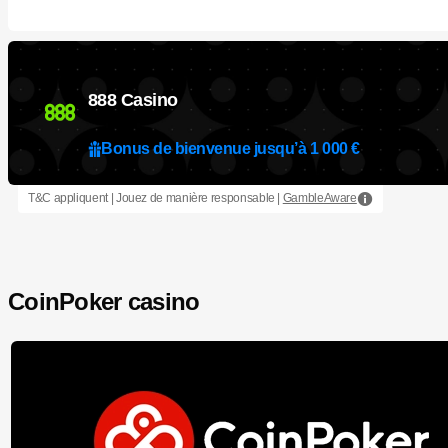
888 Casino
Bonus de bienvenue jusqu’à 1 000 €
T&C appliquent | Jouez de manière responsable |
GambleAware
CoinPoker casino