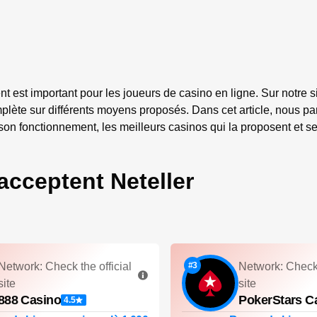
 est important pour les joueurs de casino en ligne. Sur notre s
mplète sur différents moyens proposés. Dans cet article, nous pa
on fonctionnement, les meilleurs casinos qui la proposent et s
acceptent Neteller
#3
Network: Check the official
Network: Check 
site
site
888 Casino
PokerStars C
4.5