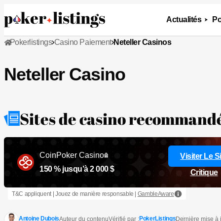
Actualités
Po
Pokerlistings
Casino Paiement
Neteller Casinos
Neteller Casino
Sites de casino recommandés
CoinPoker Casino
Visiter Le S
150 % jusqu’à 2 000 $
Critique
T&C appliquent | Jouez de manière responsable |
GambleAware
Antoine Dubois
PokerListings
Auteur du contenu
Vérifié par :
Dernière mise à j