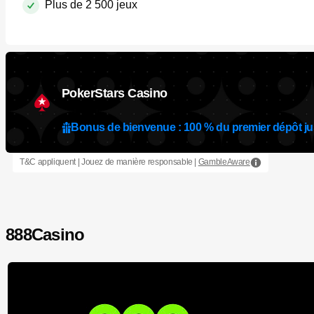
Plus de 2 500 jeux
PokerStars Casino
Bonus de bienvenue : 100 % du premier dépôt ju
T&C appliquent | Jouez de manière responsable |
GambleAware
888Casino