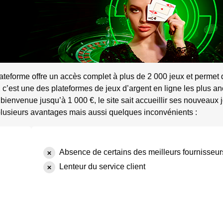
ateforme offre un accès complet à plus de 2 000 jeux et permet 
c’est une des plateformes de jeux d’argent en ligne les plus an
e bienvenue jusqu’à 1 000 €, le site sait accueillir ses nouveaux
lusieurs avantages mais aussi quelques inconvénients :
Absence de certains des meilleurs fournisseur
Lenteur du service client