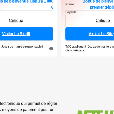
s de bienvenue jusqu’à 1 000
Bonus de bienve
Prime:
€
premier dépôt
Loyauté:
Critique
Critique
Visiter Le Site
Visiter Le Site
| Jouez de manière responsable |
T&C appliquent | Jouez de manière r
GambleAware
lectronique qui permet de régler
tres moyens de paiement pour un