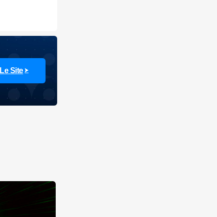
 Le Site