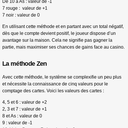
De 10 à As : valeur de -1
7 rouge : valeur de +1
7 noir : valeur de 0
En utilisant cette méthode et en partant avec un total négatif,
dès que le compte devient positif, le joueur dispose d’un
avantage sur la maison. Cela ne signifie pas gagner la
partie, mais maximiser ses chances de gains face au casino.
La méthode Zen
Avec cette méthode, le système se complexifie un peu plus
et nécessite la connaissance de cinq valeurs pour le
comptage des cartes. Voici les valeurs des cartes :
4, 5 et 6 : valeur de +2
2, 3 et 7 : valeur de +1
8 et As : valeur de 0
9 : valeur de -1