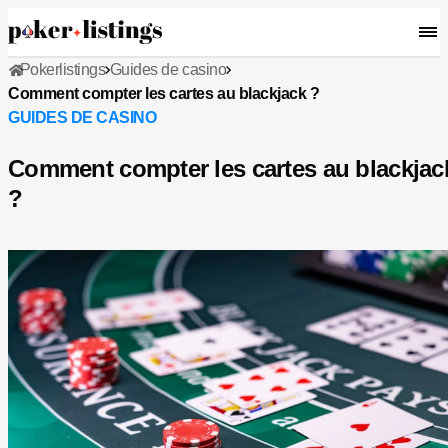
Pokerlistings
Guides de casino
Comment compter les cartes au blackjack ?
GUIDES DE CASINO
Comment compter les cartes au blackjac
?