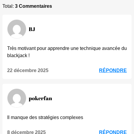
Total:
3 Commentaires
BJ
Très motivant pour apprendre une technique avancée du
blackjack !
22 décembre 2025
RÉPONDRE
pokerfan
Il manque des stratégies complexes
8 décembre 2025
RÉPONDRE