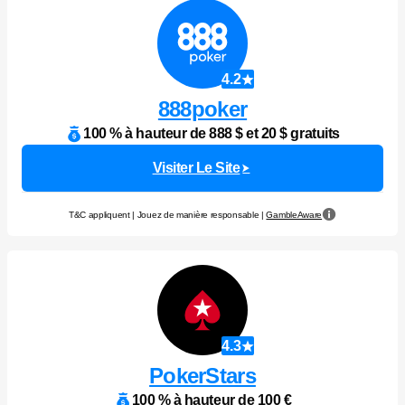
4.2
888poker
100 % à hauteur de 888 $ et 20 $ gratuits
Visiter Le Site
T&C appliquent | Jouez de manière responsable |
GambleAware
4.3
PokerStars
100 % à hauteur de 100 €