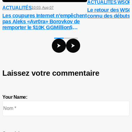
ACTUALITÉS WSOP
ACTUALITÉS
10:03, Aug 07
Le retour des WS
Les coupures Internet n’empêchent
connu des débuts d
pas Aleks «Avr0ra» Borovkov de
remporter le $10K GGMillion$
($374,6K)
Laissez votre commentaire
Your Name: