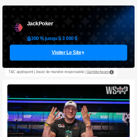
JackPoker
300 % jusqu’à 3 000 $
Visiter Le Site
T&C appliquent | Jouez de manière responsable |
GambleAware