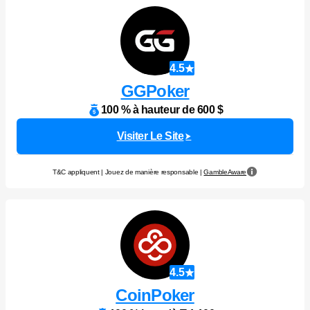
4.5
GGPoker
100 % à hauteur de 600 $
Visiter Le Site
T&C appliquent | Jouez de manière responsable |
GambleAware
4.5
CoinPoker