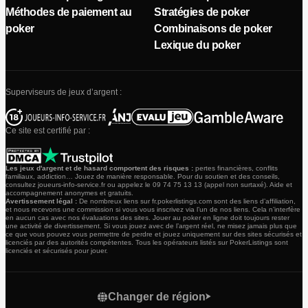
Méthodes de paiement au
Stratégies de poker
poker
Combinaisons de poker
Lexique du poker
Superviseurs de jeux d’argent :
Ce site est certifié par :
Les jeux d'argent et de hasard comportent des risques :
pertes financières, conflits
familiaux, addiction… Jouez de manière responsable. Pour du soutien et des conseils,
consultez joueurs-info-service.fr ou appelez le 09 74 75 13 13 (appel non surtaxé). Aide et
accompagnement anonymes et gratuits.
Avertissement légal :
De nombreux liens sur fr.pokerlistings.com sont des liens d’affiliation,
et nous recevons une commission si vous vous inscrivez via l’un de nos liens. Cela n’interfère
en aucun cas avec nos évaluations des sites. Jouer au poker en ligne doit toujours rester
une activité de divertissement. Si vous jouez avec de l’argent réel, ne misez jamais plus que
ce que vous pouvez vous permettre de perdre et jouez uniquement sur des sites sécurisés et
licenciés par des autorités compétentes. Tous les opérateurs listés sur PokerListings sont
licenciés et sécurisés pour jouer.
Changer de région