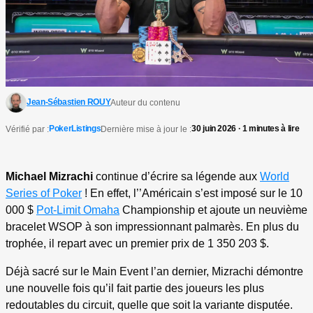
Jean-Sébastien ROUY
Auteur du contenu
PokerListings
30 juin 2026 · 1 minutes à lire
Vérifié par :
Dernière mise à jour le :
Michael Mizrachi
continue d’écrire sa légende aux
World
Series of Poker
! En effet, l’’Américain s’est imposé sur le 10
000 $
Pot-Limit Omaha
Championship et ajoute un neuvième
bracelet WSOP à son impressionnant palmarès. En plus du
trophée, il repart avec un premier prix de 1 350 203 $.
Déjà sacré sur le Main Event l’an dernier, Mizrachi démontre
une nouvelle fois qu’il fait partie des joueurs les plus
redoutables du circuit, quelle que soit la variante disputée.