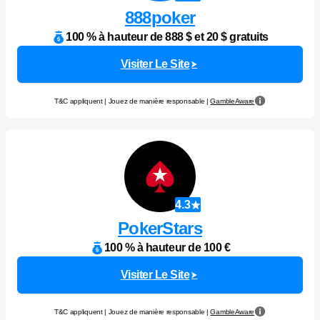
888poker
100 % à hauteur de 888 $ et 20 $ gratuits
Visiter Le Site
T&C appliquent | Jouez de manière responsable |
GambleAware
4.3
PokerStars
100 % à hauteur de 100 €
Visiter Le Site
T&C appliquent | Jouez de manière responsable |
GambleAware