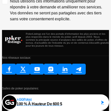
Nous utilisons ces informations uniquement pour
répondre à votre demande et améliorer nos services.
Vos données ne seront pas partagées avec des tiers
sans votre consentement explicite.
PokerListings est l'un des portails d'information les plus anciens et les
plus respectés dans le monde du poker, actif depuis 2003. Nous
sommes la principale source d'analyses des salles de poker, d'offres de
bonus, d'actualités de l'industrie du jeu et de contenus éducatifs gratuits
pour les joueurs de tous niveaux.
Nos réseaux sociaux:
Salles de poker populaires:
GGPoker
100 % À Hauteur De 600 $