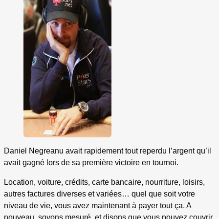
Daniel Negreanu avait rapidement tout reperdu l’argent qu’il
avait gagné lors de sa première victoire en tournoi.
Location, voiture, crédits, carte bancaire, nourriture, loisirs,
autres factures diverses et variées… quel que soit votre
niveau de vie, vous avez maintenant à payer tout ça. A
nouveau, soyons mesuré, et disons que vous pouvez couvrir