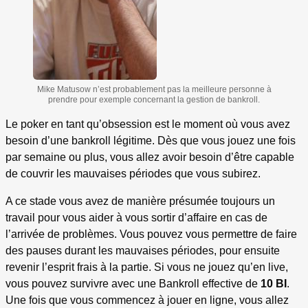
Mike Matusow n’est probablement pas la meilleure personne à
prendre pour exemple concernant la gestion de bankroll.
Le poker en tant qu’obsession est le moment où vous avez
besoin d’une bankroll légitime. Dès que vous jouez une fois
par semaine ou plus, vous allez avoir besoin d’être capable
de couvrir les mauvaises périodes que vous subirez.
A ce stade vous avez de manière présumée toujours un
travail pour vous aider à vous sortir d’affaire en cas de
l’arrivée de problèmes. Vous pouvez vous permettre de faire
des pauses durant les mauvaises périodes, pour ensuite
revenir l’esprit frais à la partie. Si vous ne jouez qu’en live,
vous pouvez survivre avec une Bankroll effective de
10 BI
.
Une fois que vous commencez à jouer en ligne, vous allez