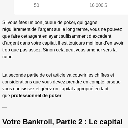
50
10 000 $
Si vous êtes un bon joueur de poker, qui gagne
régulièrement de l’argent sur le long terme, vous ne pouvez
que faire cet argent en ayant suffisamment d’excédent
d’argent dans votre capital. Il est toujours meilleur d’en avoir
trop que pas assez. Sinon cela peut vous amener vers la
ruine.
La seconde partie de cet article va couvrir les chiffres et
considérations que vous devez prendre en compte lorsque
vous choisissez et gérez un capital approprié en tant
que
professionnel de poker
.
—
Votre Bankroll, Partie 2 : Le capital