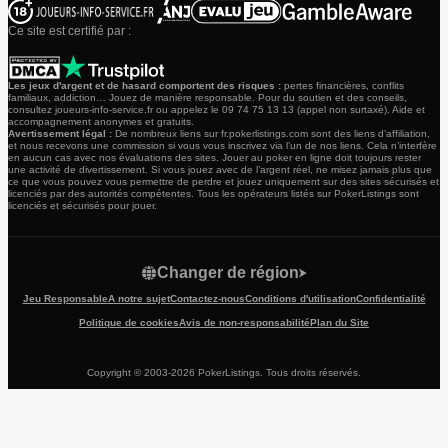
Ce site est certifié par :
Les jeux d'argent et de hasard comportent des risques :
pertes financières, conflits
familiaux, addiction… Jouez de manière responsable. Pour du soutien et des conseils,
consultez joueurs-info-service.fr ou appelez le 09 74 75 13 13 (appel non surtaxé). Aide et
accompagnement anonymes et gratuits.
Avertissement légal :
De nombreux liens sur fr.pokerlistings.com sont des liens d’affiliation,
et nous recevons une commission si vous vous inscrivez via l’un de nos liens. Cela n’interfère
en aucun cas avec nos évaluations des sites. Jouer au poker en ligne doit toujours rester
une activité de divertissement. Si vous jouez avec de l’argent réel, ne misez jamais plus que
ce que vous pouvez vous permettre de perdre et jouez uniquement sur des sites sécurisés et
licenciés par des autorités compétentes. Tous les opérateurs listés sur PokerListings sont
licenciés et sécurisés pour jouer.
Changer de région
Jeu Responsable
A notre sujet
Contactez-nous
Conditions d'utilisation
Confidentialité
Politique de cookies
Avis de non-responsabilité
Plan du Site
Copyright © 2003-2026 PokerListings. Tous droits réservés.