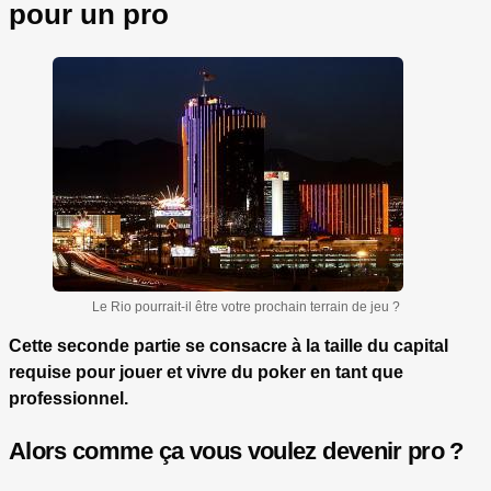
pour un pro
Le Rio pourrait-il être votre prochain terrain de jeu ?
Cette seconde partie se consacre à la taille du capital
requise pour jouer et vivre du poker en tant que
professionnel.
Alors comme ça vous voulez devenir pro ?