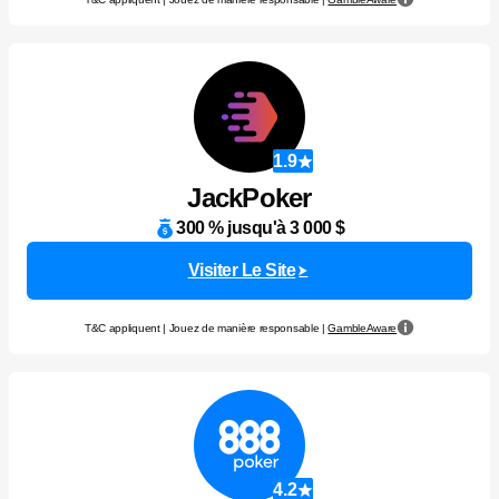
1.9
JackPoker
300 % jusqu'à 3 000 $
Visiter Le Site
T&C appliquent | Jouez de manière responsable |
GambleAware
4.2