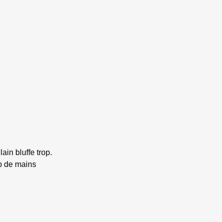
ain bluffe trop.
up de mains