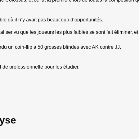
ble où il n’y avait pas beaucoup d’opportunités.
aliser vu que les joueurs les plus faibles se sont fait éliminer, e
erdu un coin-flip à 50 grosses blindes avec AK contre JJ.
l de professionnelle pour les étudier.
lyse