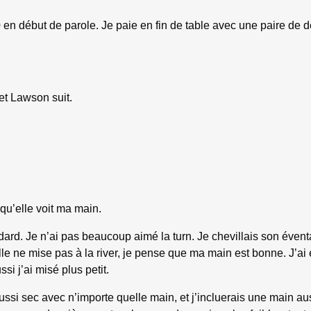
n début de parole. Je paie en fin de table avec une paire de d
et Lawson suit.
qu’elle voit ma main.
dard. Je n’ai pas beaucoup aimé la turn. Je chevillais son évent
lle ne mise pas à la river, je pense que ma main est bonne. J’ai
si j’ai misé plus petit.
si sec avec n’importe quelle main, et j’incluerais une main aus