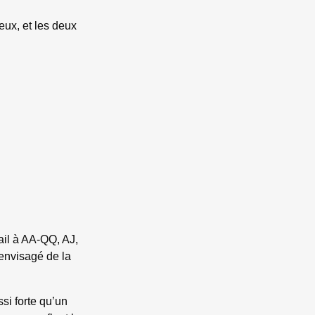
eux, et les deux
ail à AA-QQ, AJ,
 envisagé de la
si forte qu’un