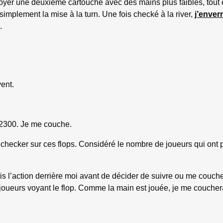
voyer une deuxième cartouche avec des mains plus faibles, tout 
implement la mise à la turn. Une fois checké à la river,
j’enverr
.
ent.
r 2300. Je me couche.
u checker sur ces flops. Considéré le nombre de joueurs qui ont 
s l’action derrière moi avant de décider de suivre ou me couche
 joueurs voyant le flop. Comme la main est jouée, je me coucher