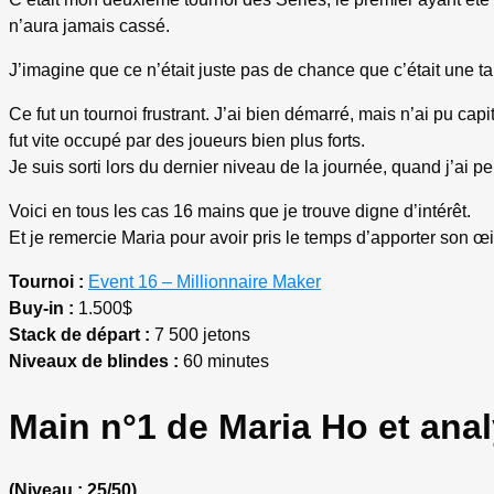
n’aura jamais cassé.
J’imagine que ce n’était juste pas de chance que c’était une ta
Ce fut un tournoi frustrant. J’ai bien démarré, mais n’ai pu capit
fut vite occupé par des joueurs bien plus forts.
Je suis sorti lors du dernier niveau de la journée, quand j’ai p
Voici en tous les cas 16 mains que je trouve digne d’intérêt.
Et je remercie Maria pour avoir pris le temps d’apporter son œi
Tournoi :
Event 16 – Millionnaire Maker
Buy-in :
1.500$
Stack de départ :
7 500 jetons
Niveaux de blindes :
60 minutes
Main n°1 de Maria Ho et ana
(Niveau : 25/50)