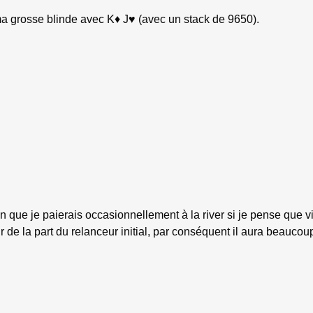
 ma grosse blinde avec K
♦
J
♥
(avec un stack de 9650).
que je paierais occasionnellement à la river si je pense que vil
ur de la part du relanceur initial, par conséquent il aura beauco