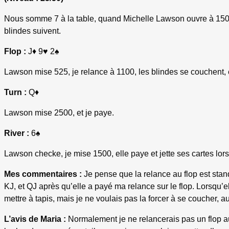
Nous somme 7 à la table, quand Michelle Lawson ouvre à 150 e
blindes suivent.
Flop :
J
♦
9
♥
2
♠
Lawson mise 525, je relance à 1100, les blindes se couchent, 
Turn :
Q
♦
Lawson mise 2500, et je paye.
River :
6
♠
Lawson checke, je mise 1500, elle paye et jette ses cartes lors
Mes commentaires :
Je pense que la relance au flop est stan
KJ, et QJ après qu’elle a payé ma relance sur le flop. Lorsqu’e
mettre à tapis, mais je ne voulais pas la forcer à se coucher, aus
L’avis de Maria :
Normalement je ne relancerais pas un flop aus