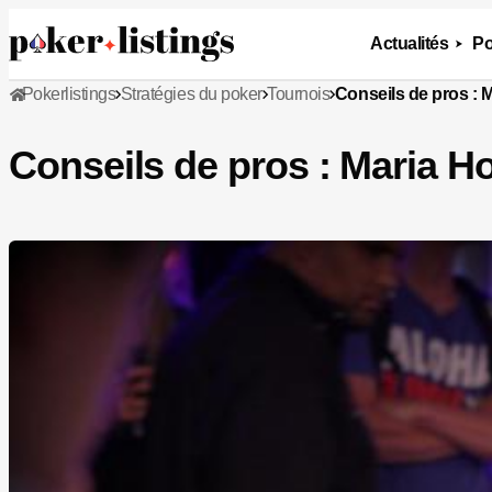
Actualités
Po
Pokerlistings
Stratégies du poker
Tournois
Conseils de pros : M
Conseils de pros : Maria Ho