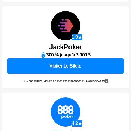
1.9
JackPoker
300 % jusqu'à 3 000 $
Visiter Le Site
T&C appliquent | Jouez de manière responsable |
GambleAware
4.2