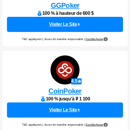
GGPoker
100 % à hauteur de 600 $
Visiter Le Site
T&C appliquent | Jouez de manière responsable |
GambleAware
4.5
CoinPoker
100 % jusqu'à ₮ 1 100
Visiter Le Site
T&C appliquent | Jouez de manière responsable |
GambleAware