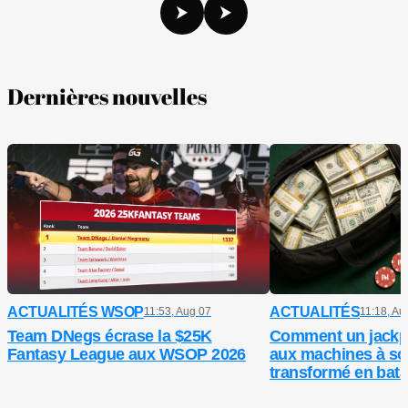
Dernières nouvelles
ACTUALITÉS WSOP
ACTUALITÉS
11:53, Aug 07
11:18, Au
Team DNegs écrase la $25K
Comment un jackp
Fantasy League aux WSOP 2026
aux machines à so
transformé en batai
entre ex