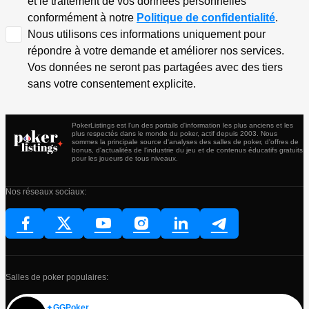
et le traitement de vos données personnelles
conformément à notre
Politique de confidentialité
.
Nous utilisons ces informations uniquement pour
répondre à votre demande et améliorer nos services.
Vos données ne seront pas partagées avec des tiers
sans votre consentement explicite.
PokerListings est l'un des portails d'information les plus anciens et les
plus respectés dans le monde du poker, actif depuis 2003. Nous
sommes la principale source d'analyses des salles de poker, d'offres de
bonus, d'actualités de l'industrie du jeu et de contenus éducatifs gratuits
pour les joueurs de tous niveaux.
Nos réseaux sociaux:
Salles de poker populaires:
GGPoker