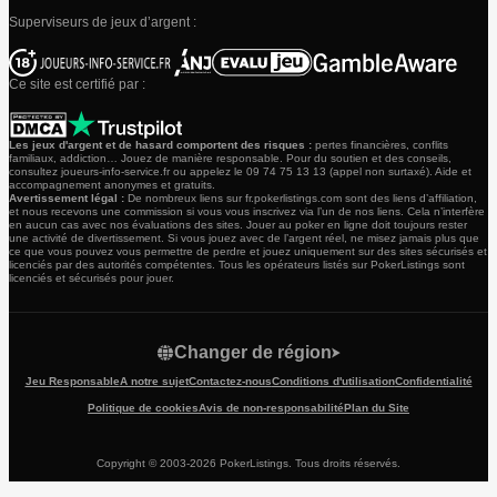
Superviseurs de jeux d’argent :
Ce site est certifié par :
Les jeux d'argent et de hasard comportent des risques :
pertes financières, conflits
familiaux, addiction… Jouez de manière responsable. Pour du soutien et des conseils,
consultez joueurs-info-service.fr ou appelez le 09 74 75 13 13 (appel non surtaxé). Aide et
accompagnement anonymes et gratuits.
Avertissement légal :
De nombreux liens sur fr.pokerlistings.com sont des liens d’affiliation,
et nous recevons une commission si vous vous inscrivez via l’un de nos liens. Cela n’interfère
en aucun cas avec nos évaluations des sites. Jouer au poker en ligne doit toujours rester
une activité de divertissement. Si vous jouez avec de l’argent réel, ne misez jamais plus que
ce que vous pouvez vous permettre de perdre et jouez uniquement sur des sites sécurisés et
licenciés par des autorités compétentes. Tous les opérateurs listés sur PokerListings sont
licenciés et sécurisés pour jouer.
Changer de région
Jeu Responsable
A notre sujet
Contactez-nous
Conditions d'utilisation
Confidentialité
Politique de cookies
Avis de non-responsabilité
Plan du Site
Copyright © 2003-2026 PokerListings. Tous droits réservés.