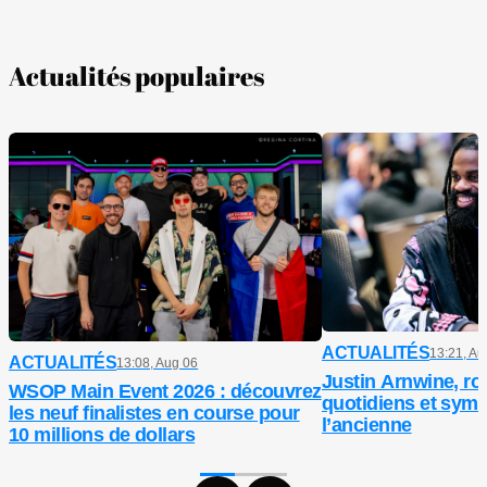
Actualités populaires
ACTUALITÉS
13:21, Au
ACTUALITÉS
13:08, Aug 06
Justin Arnwine, ro
WSOP Main Event 2026 : découvrez
quotidiens et symb
les neuf finalistes en course pour
l’ancienne
10 millions de dollars