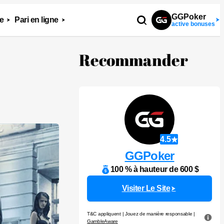
GGPoker
e
Pari en ligne
active bonuses
Recommander
4.5
GGPoker
100 % à hauteur de 600 $
Visiter Le Site
T&C appliquent | Jouez de manière responsable |
GambleAware