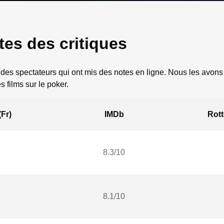
tes des critiques
t des spectateurs qui ont mis des notes en ligne. Nous les avon
 films sur le poker.
(Fr)
IMDb
Rot
8.3/10
8.1/10