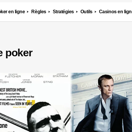
ker en ligne
Règles
Stratégies
Outils
Casinos en lign
le poker