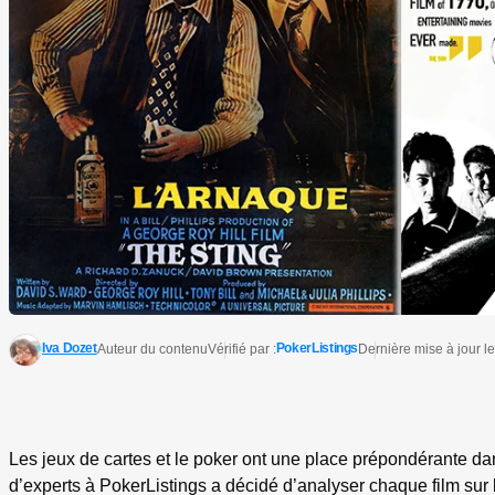
Iva Dozet
PokerListings
Auteur du contenu
Vérifié par :
Dernière mise à jour le
Les jeux de cartes et le poker ont une place prépondérante da
d’experts à PokerListings a décidé d’analyser chaque film sur l