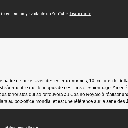
e partie de poker avec des enjeux énormes, 10 millions de dol
st sûrement le meilleur opus de ces films d’espionnage. Amené
r des terroristes qui se retrouvera au Casino Royale à réaliser u
lars au box-office mondial et est une référence sur la série de