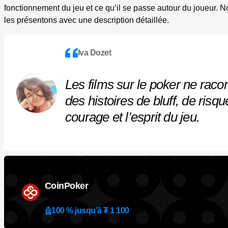
fonctionnement du jeu et ce qu’il se passe autour du joueur. 
les présentons avec une description détaillée.
Iva Dozet
Les films sur le poker ne rac
des histoires de bluff, de ris
courage et l’esprit du jeu.
CoinPoker
100 % jusqu’à ₮ 1 100