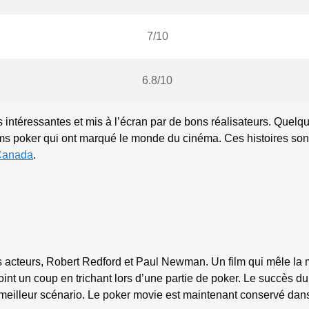
7/10
6.8/10
s intéressantes et mis à l’écran par de bons réalisateurs. Que
lms poker qui ont marqué le monde du cinéma. Ces histoires son
 Canada
.
ds acteurs, Robert Redford et Paul Newman. Un film qui mêle la
nt un coup en trichant lors d’une partie de poker. Le succès du fi
u meilleur scénario. Le poker movie est maintenant conservé dans