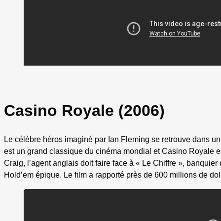
Casino Royale (2006)
Le célèbre héros imaginé par Ian Fleming se retrouve dans un
est un grand classique du cinéma mondial et Casino Royale e
Craig, l’agent anglais doit faire face à « Le Chiffre », banquie
Hold’em épique. Le film a rapporté près de 600 millions de dol