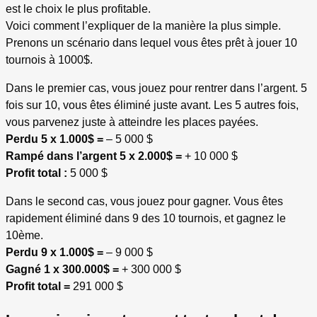
est le choix le plus profitable.
Voici comment l’expliquer de la manière la plus simple.
Prenons un scénario dans lequel vous êtes prêt à jouer 10
tournois à 1000$.
Dans le premier cas, vous jouez pour rentrer dans l’argent. 5
fois sur 10, vous êtes éliminé juste avant. Les 5 autres fois,
vous parvenez juste à atteindre les places payées.
Perdu 5 x 1.000$ =
– 5 000 $
Rampé dans l’argent 5 x 2.000$ =
+ 10 000 $
Profit total :
5 000 $
Dans le second cas, vous jouez pour gagner. Vous êtes
rapidement éliminé dans 9 des 10 tournois, et gagnez le
10ème.
Perdu 9 x 1.000$ =
– 9 000 $
Gagné 1 x 300.000$ =
+ 300 000 $
Profit total =
291 000 $