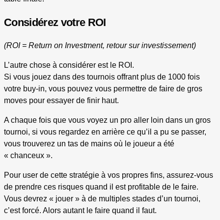
Considérez votre ROI
(ROI = Return on Investment, retour sur investissement)
L’autre chose à considérer est le ROI.
Si vous jouez dans des tournois offrant plus de 1000 fois
votre buy-in, vous pouvez vous permettre de faire de gros
moves pour essayer de finir haut.
A chaque fois que vous voyez un pro aller loin dans un gros
tournoi, si vous regardez en arrière ce qu’il a pu se passer,
vous trouverez un tas de mains où le joueur a été
« chanceux ».
Pour user de cette stratégie à vos propres fins, assurez-vous
de prendre ces risques quand il est profitable de le faire.
Vous devrez « jouer » à de multiples stades d’un tournoi,
c’est forcé. Alors autant le faire quand il faut.