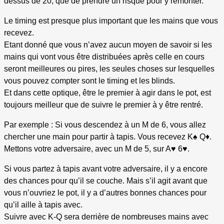
dessus de 20, que de prendre un risque pour y remonter.
Le timing est presque plus important que les mains que vous
recevez.
Etant donné que vous n’avez aucun moyen de savoir si les
mains qui vont vous être distribuées après celle en cours
seront meilleures ou pires, les seules choses sur lesquelles
vous pouvez compter sont le timing et les blinds.
Et dans cette optique, être le premier à agir dans le pot, est
toujours meilleur que de suivre le premier à y être rentré.
Par exemple : Si vous descendez à un M de 6, vous allez
chercher une main pour partir à tapis. Vous recevez K♠ Q♦.
Mettons votre adversaire, avec un M de 5, sur A♥ 6♥.
Si vous partez à tapis avant votre adversaire, il y a encore
des chances pour qu’il se couche. Mais s’il agit avant que
vous n’ouvriez le pot, il y a d’autres bonnes chances pour
qu’il aille à tapis avec.
Suivre avec K-Q sera derrière de nombreuses mains avec