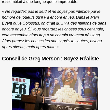
ressemblait à une longue quête improbable.
«
Ne regardez pas le field et ne soyez pas intimidé par le
nombre de joueurs qu’il y a encore en jeu. Dans le Main
Event ou le Colossus, on dirait qu’il y a des millions de gens
encore en jeu. Si vous regardez les choses sous cet angle,
cela ressemble alors trop à un chemin vraiment très long.
Alors prenez les choses les unes après les autres, niveau
après niveau, main après main.
«
Conseil de Greg Merson : Soyez Réaliste