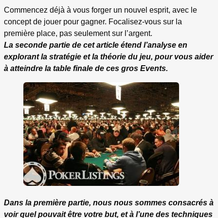
Commencez déjà à vous forger un nouvel esprit, avec le
concept de jouer pour gagner. Focalisez-vous sur la
première place, pas seulement sur l’argent.
La seconde partie de cet article étend l’analyse en
explorant la stratégie et la théorie du jeu, pour vous aider
à atteindre la table finale de ces gros Events.
Dans la première partie, nous nous sommes consacrés à
voir quel pouvait être votre but, et à l’une des techniques