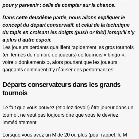
pour y parvenir : celle de compter sur la chance.
Dans cette deuxième partie, nous allons expliquer le
concept du départ conservatif, et celui de la technique
du tapis en croisant les doigts (push or fold) lorsqu’il n’y
a plus d’autre espoir.
Les joueurs perdants qualifient rapidement les gros tournois
(en termes de nombre de joueurs) de tournois « bingo »,
voire « donkaments », alors pourtant que les joueurs
gagnants continuent d’y réaliser des performances.
Départs conservateurs dans les grands
tournois
Le fait que vous pouvez (et allez devoir) être joueur dans un
tournoi, ne veut pas toujours dire que vous le devriez
immédiatement.
Lorsque vous avez un M de 20 ou plus (pour rappel, le M