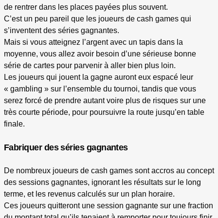
de rentrer dans les places payées plus souvent.
C’est un peu pareil que les joueurs de cash games qui
s’inventent des séries gagnantes.
Mais si vous atteignez l’argent avec un tapis dans la
moyenne, vous allez avoir besoin d’une sérieuse bonne
série de cartes pour parvenir à aller bien plus loin.
Les joueurs qui jouent la gagne auront eux espacé leur
« gambling » sur l’ensemble du tournoi, tandis que vous
serez forcé de prendre autant voire plus de risques sur une
très courte période, pour poursuivre la route jusqu’en table
finale.
Fabriquer des séries gagnantes
De nombreux joueurs de cash games sont accros au concept
des sessions gagnantes, ignorant les résultats sur le long
terme, et les revenus calculés sur un plan horaire.
Ces joueurs quitteront une session gagnante sur une fraction
du montant total qu’ils tenaient à remporter pour toujours finir