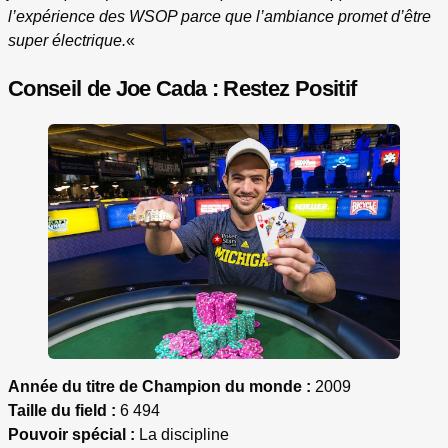
l’expérience des WSOP parce que l’ambiance promet d’être
super électrique.
«
Conseil de Joe Cada : Restez Positif
Année du titre de Champion du monde :
2009
Taille du field :
6 494
Pouvoir spécial :
La discipline