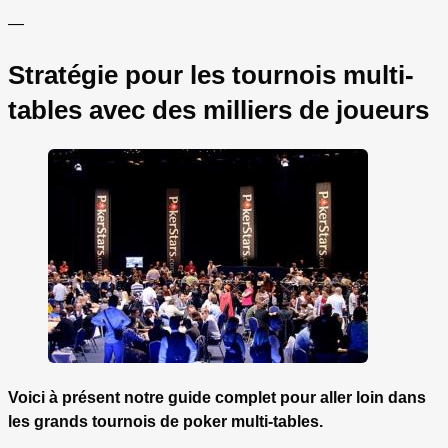
—
Stratégie pour les tournois multi-
tables avec des milliers de joueurs
Voici à présent notre guide complet pour aller loin dans
les grands tournois de poker multi-tables.