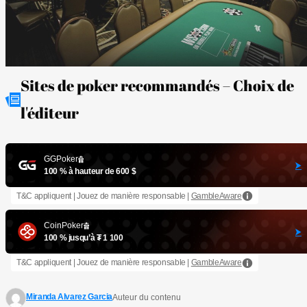
Sites de poker recommandés – Choix de
l'éditeur
GGPoker
100 % à hauteur de 600 $
T&C appliquent | Jouez de manière responsable |
GambleAware
CoinPoker
100 % jusqu’à ₮ 1 100
T&C appliquent | Jouez de manière responsable |
GambleAware
Miranda Alvarez Garcia
Auteur du contenu