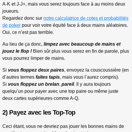
A-K et J-J+, mais vous serez toujours face à au moins deux
joueurs.
Regardez donc sur
notre calculatrice de cotes et probabilités
de poker
pour voir votre équité face à deux mains aléatoires.
Oui, ce n’est pas terrible.
Au lieu de ça donc,
limpez avec beaucoup de mains et
jouez le flop !
Bien sûr plus vous serez en fin de parole, plus
vous pourrez limper de mains.
Si
vous floppez deux paires
, envoyez la couscoussière (en
d’autres termes
faites tapis
, mais vous l’aurez compris).
Si
vous floppez un brelan
,
pareil
. Il y aura toujours
quelqu’un pour payer avec une top paire ou même juste
deux cartes supérieures comme A-Q.
2) Payez avec les Top-Top
Ceci étant, vous ne devriez pas jouer les bonnes mains de