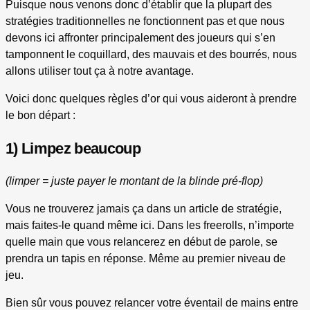
Puisque nous venons donc d’établir que la plupart des
stratégies traditionnelles ne fonctionnent pas et que nous
devons ici affronter principalement des joueurs qui s’en
tamponnent le coquillard, des mauvais et des bourrés, nous
allons utiliser tout ça à notre avantage.
Voici donc quelques règles d’or qui vous aideront à prendre
le bon départ :
1) Limpez beaucoup
(limper = juste payer le montant de la blinde pré-flop)
Vous ne trouverez jamais ça dans un article de stratégie,
mais faites-le quand même ici. Dans les freerolls, n’importe
quelle main que vous relancerez en début de parole, se
prendra un tapis en réponse. Même au premier niveau de
jeu.
Bien sûr vous pouvez relancer votre éventail de mains entre