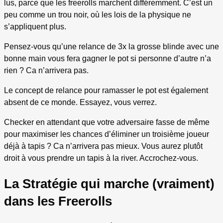
lus, parce que les freerolls marchent différemment. C’est un
peu comme un trou noir, où les lois de la physique ne
s’appliquent plus.
Pensez-vous qu’une relance de 3x la grosse blinde avec une
bonne main vous fera gagner le pot si personne d’autre n’a
rien ? Ca n’arrivera pas.
Le concept de relance pour ramasser le pot est également
absent de ce monde. Essayez, vous verrez.
Checker en attendant que votre adversaire fasse de même
pour maximiser les chances d’éliminer un troisième joueur
déjà à tapis ? Ca n’arrivera pas mieux. Vous aurez plutôt
droit à vous prendre un tapis à la river. Accrochez-vous.
La Stratégie qui marche (vraiment)
dans les Freerolls