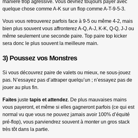
manière trop agressive. Vous devriez toujours payer avec
quelque chose comme A-K sur un flop comme A-T-9-5-3.
Vous vous retrouverez parfois face à 9-5 ou même 4-2, mais
bien plus souvent vous affronterez A-Q, A-J, K-K, Q-Q, J-J ou
même seulement une seconde paire. Top paire top kicker
sera donc le plus souvent la meilleure main.
3) Poussez vos Monstres
Si vous découvrez paire de valets ou mieux, ne sous-jouez
pas. N’essayez pas d’attraper quelqu’un ; n’essayez pas de
jouer au plus fin.
Faites
juste
tapis et attendez
. De plus mauvaises mains
vous payeront, et même si elles gagneront parfois (ce qui est
normal vu que vous ne pouvez jamais avoir 100% d’équité
pré-flop), vous parviendrez souvent à monter un gros stack
très tôt dans la partie.