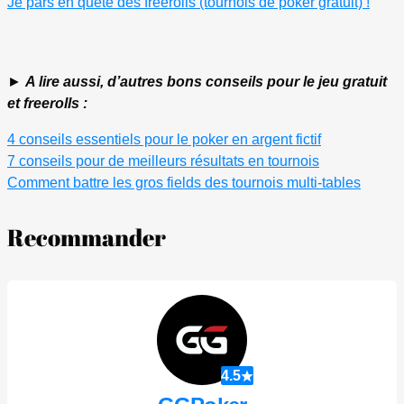
Je pars en quête des freerolls (tournois de poker gratuit) !
►
A lire aussi, d’autres bons conseils pour le jeu gratuit
et freerolls :
4 conseils essentiels pour le poker en argent fictif
7 conseils pour de meilleurs résultats en tournois
Comment battre les gros fields des tournois multi-tables
Recommander
4.5