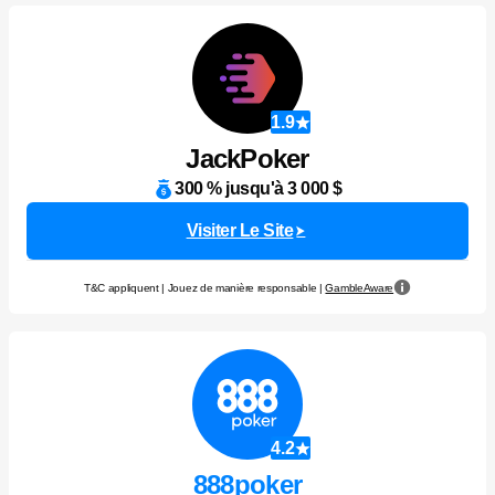
1.9
JackPoker
300 % jusqu'à 3 000 $
Visiter Le Site
T&C appliquent | Jouez de manière responsable |
GambleAware
4.2
888poker