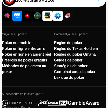
100 % Jusqu'à ₮ 1 100
Où jouer au poker :
Comment jouer au poker :
Poker sur mobile
Règles du poker
Poker en ligne entre amis
Règles du Texas Hold'em
Poker en ligne en argent réel
Règles du poker Omaha
Freerolls de poker gratuits
Guides de poker
Méthodes de paiement au
Stratégies de poker
poker
Combinaisons de poker
Lexique du poker
Superviseurs de jeux d’argent :
Ce site est certifié par :