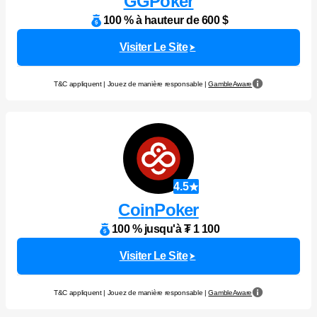
GGPoker
100 % à hauteur de 600 $
Visiter Le Site
T&C appliquent | Jouez de manière responsable |
GambleAware
4.5
CoinPoker
100 % jusqu'à ₮ 1 100
Visiter Le Site
T&C appliquent | Jouez de manière responsable |
GambleAware