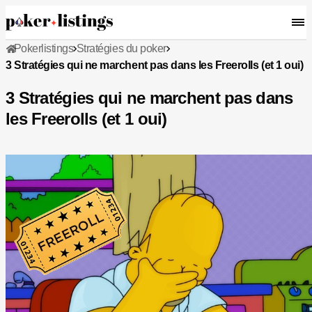
Pokerlistings
Stratégies du poker
3 Stratégies qui ne marchent pas dans les Freerolls (et 1 oui)
3 Stratégies qui ne marchent pas dans
les Freerolls (et 1 oui)